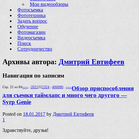
Мои видеообзоры
Фотосъемка
Фототехника
Задать вопрос
Обучение
Фотомагазин
Видеосъемка
Поиск
Сотрудничество
Архивы автора:
Дмитрий Евтифеев
Навигация по записям
Стр. 22 из 84
««
«
...
20
21
22
23
24
...
40
60
80
...
»
»»
Обзор приспособления
для съемки таймлапс и много чего другого —
Syrp Genie
Posted on
18.01.2017
by
Дмитрий Евтифеев
1
Здравствуйте, друзья!