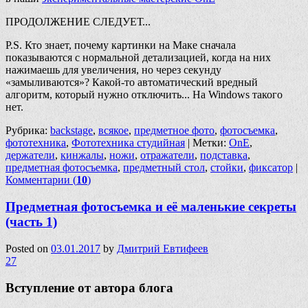
ПРОДОЛЖЕНИЕ СЛЕДУЕТ...
P.S. Кто знает, почему картинки на Маке сначала
показываются с нормальной детализацией, когда на них
нажимаешь для увеличения, но через секунду
«замыливаются»? Какой-то автоматический вредный
алгоритм, который нужно отключить... На Windows такого
нет.
Рубрика:
backstage
,
всякое
,
предметное фото
,
фотосъемка
,
фототехника
,
Фототехника студийная
|
Метки:
OnE
,
держатели
,
кинжалы
,
ножи
,
отражатели
,
подставка
,
предметная фотосъемка
,
предметный стол
,
стойки
,
фиксатор
|
Комментарии (
10
)
Предметная фотосъемка и её маленькие секреты
(часть 1)
Posted on
03.01.2017
by
Дмитрий Евтифеев
27
Вступление от автора блога