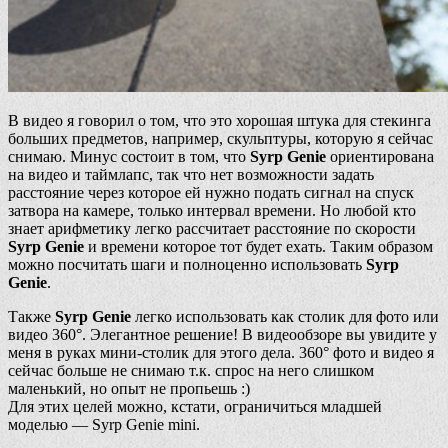
В видео я говорил о том, что это хорошая штука для стекинга
больших предметов, например, скульптуры, которую я сейчас
снимаю. Минус состоит в том, что
Syrp Genie
ориентирована
на видео и таймлапс, так что нет возможности задать
расстояние через которое ей нужно подать сигнал на спуск
затвора на камере, только интервал времени. Но любой кто
знает арифметику легко рассчитает расстояние по скорости
Syrp Genie
и времени которое тот будет ехать. Таким образом
можно посчитать шаги и полноценно использовать
Syrp
Genie
.
Также
Syrp Genie
легко использовать как столик для фото или
видео 360°. Элегантное решение! В видеообзоре вы увидите у
меня в руках мини-столик для этого дела. 360° фото и видео я
сейчас больше не снимаю т.к. спрос на него слишком
маленький, но опыт не пропьешь :)
Для этих целей можно, кстати, ограничиться младшей
моделью — Syrp Genie mini.