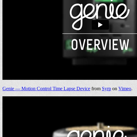
Genie — Motion Control Time Lapse Device
from
Syrp
on
Vimeo
.