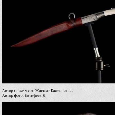
Автор ножа: ч.с.х. Жигжит Баясхаланов
Автор фото: Евтифеев Д.