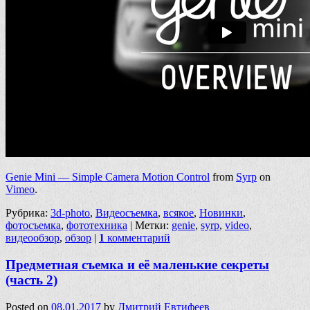
Genie Mini — Simple Camera Motion Control
from
Syrp
on
Vimeo
.
Рубрика:
3d-photo
,
Видеосъемка
,
всякое
,
Новинки
,
фотосъемка
,
фототехника
|
Метки:
genie
,
syrp
,
video
,
видеообзор
,
обзор
|
1
комментарий
Предметная съемка и её маленькие секреты
(часть 2)
Posted on
08.01.2017
by
Дмитрий Евтифеев