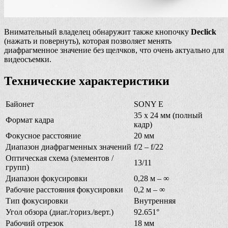
Внимательный владелец обнаружит также кнопочку
Declick
(нажать и повернуть), которая позволяет менять
диафрагменное значение без щелчков, что очень актуально для
видеосъемки.
Технические характеристики
Байонет
SONY E
35 х 24 мм (полный
Формат кадра
кадр)
Фокусное расстояние
20 мм
Диапазон диафрагменных значений
f/2 – f/22
Оптическая схема (элементов /
13/11
групп)
Диапазон фокусировки
0,28 м – ∞
Рабочие расстояния фокусировки
0,2 м – ∞
Тип фокусировки
Внутренняя
Угол обзора (диаг./гориз./верт.)
92.651°
Рабочий отрезок
18 мм