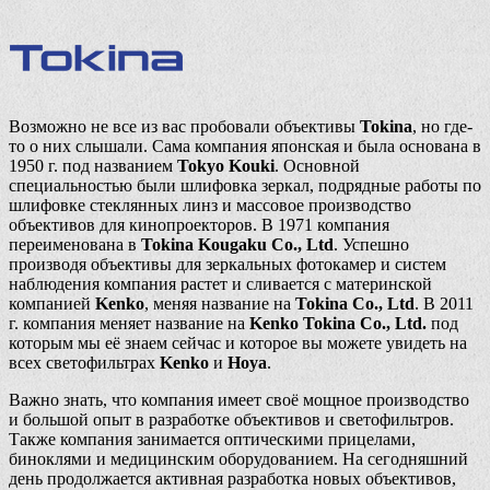
Возможно не все из вас пробовали объективы
Tokina
, но где-
то о них слышали. Сама компания японская и была основана в
1950 г. под названием
Tokyo Kouki
. Основной
специальностью были шлифовка зеркал, подрядные работы по
шлифовке стеклянных линз и массовое производство
объективов для кинопроекторов. В 1971 компания
переименована в
Tokina Kougaku Co., Ltd
. Успешно
производя объективы для зеркальных фотокамер и систем
наблюдения компания растет и сливается с материнской
компанией
Kenko
, меняя название на
Tokina Co., Ltd
. В 2011
г. компания меняет название на
Kenko Tokina Co., Ltd.
под
которым мы её знаем сейчас и которое вы можете увидеть на
всех светофильтрах
Kenko
и
Hoya
.
Важно знать, что компания имеет своё мощное производство
и большой опыт в разработке объективов и светофильтров.
Также компания занимается оптическими прицелами,
биноклями и медицинским оборудованием. На сегодняшний
день продолжается активная разработка новых объективов,