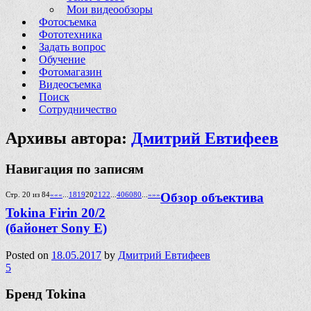
Мои видеообзоры
Фотосъемка
Фототехника
Задать вопрос
Обучение
Фотомагазин
Видеосъемка
Поиск
Сотрудничество
Архивы автора:
Дмитрий Евтифеев
Навигация по записям
Стр. 20 из 84
««
«
...
18
19
20
21
22
...
40
60
80
...
»
»»
Обзор объектива
Tokina Firin 20/2
(байонет Sony E)
Posted on
18.05.2017
by
Дмитрий Евтифеев
5
Бренд Tokina