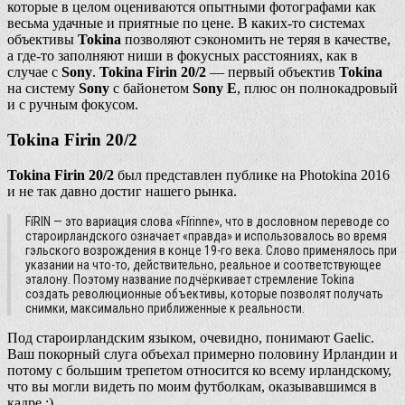
которые в целом оцениваются опытными фотографами как
весьма удачные и приятные по цене. В каких-то системах
объективы
Tokina
позволяют сэкономить не теряя в качестве,
а где-то заполняют ниши в фокусных расстояниях, как в
случае с
Sony
.
Tokina Firin 20/2
— первый объектив
Tokina
на систему
Sony
с байонетом
Sony E
, плюс он полнокадровый
и с ручным фокусом.
Tokina Firin 20/2
Tokina Firin 20/2
был представлен публике на Photokina 2016
и не так давно достиг нашего рынка.
FíRIN — это вариация слова «Fírinne», что в дословном переводе со
староирландского означает «правда» и использовалось во время
гэльского возрождения в конце 19-го века. Слово применялось при
указании на что-то, действительно, реальное и соответствующее
эталону. Поэтому название подчёркивает стремление Tokina
создать революционные объективы, которые позволят получать
снимки, максимально приближенные к реальности.
Под староирландским языком, очевидно, понимают Gaelic.
Ваш покорный слуга объехал примерно половину Ирландии и
потому с большим трепетом относится ко всему ирландскому,
что вы могли видеть по моим футболкам, оказывавшимся в
кадре :)