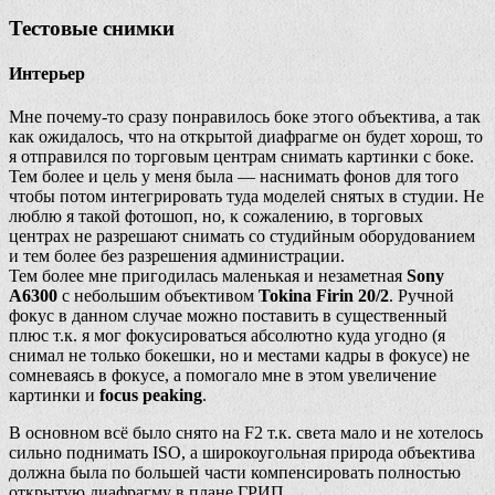
Тестовые снимки
Интерьер
Мне почему-то сразу понравилось боке этого объектива, а так
как ожидалось, что на открытой диафрагме он будет хорош, то
я отправился по торговым центрам снимать картинки с боке.
Тем более и цель у меня была — наснимать фонов для того
чтобы потом интегрировать туда моделей снятых в студии. Не
люблю я такой фотошоп, но, к сожалению, в торговых
центрах не разрешают снимать со студийным оборудованием
и тем более без разрешения администрации.
Тем более мне пригодилась маленькая и незаметная
Sony
A6300
с небольшим объективом
Tokina Firin 20/2
. Ручной
фокус в данном случае можно поставить в существенный
плюс т.к. я мог фокусироваться абсолютно куда угодно (я
снимал не только бокешки, но и местами кадры в фокусе) не
сомневаясь в фокусе, а помогало мне в этом увеличение
картинки и
focus peaking
.
В основном всё было снято на F2 т.к. света мало и не хотелось
сильно поднимать ISO, а широкоугольная природа объектива
должна была по большей части компенсировать полностью
открытую диафрагму в плане ГРИП.