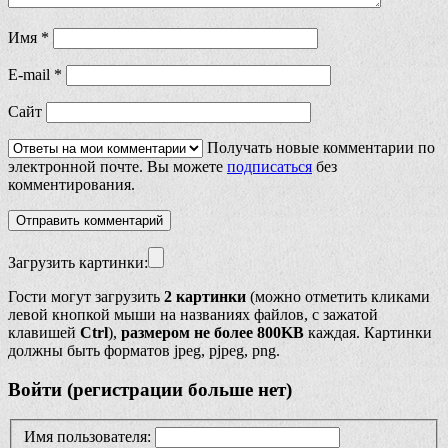
Имя
*
E-mail
*
Сайт
Получать новые комментарии по
электронной почте. Вы можете
подписаться
без
комментирования.
Загрузить картинки:
Гости могут загрузить
2 картинки
(можно отметить кликами
левой кнопкой мыши на названиях файлов, с зажатой
клавишей
Ctrl
),
размером не более 800KB
каждая. Картинки
должны быть форматов jpeg, pjpeg, png.
Войти (регистрации больше нет)
Имя пользователя: