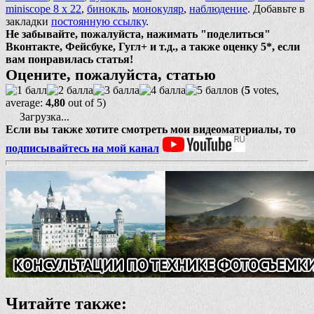
miniscope 8 x 22
,
бинокль
,
монокуляр
,
наблюдение
. Добавьте в
закладки
постоянную ссылку
.
Не забывайте, пожалуйста, нажимать "поделиться"
Вконтакте, Фейсбуке, Гугл+ и т.д., а также оценку 5*, если
вам понравилась статья!
Оцените, пожалуйста, статью
(
5
votes,
average:
4,80
out of 5)
Загрузка...
Если вы также хотите смотреть мои видеоматериалы, то
подписывайтесь на мой канал
Читайте также: