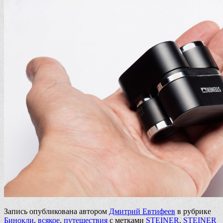
Запись опубликована автором
Дмитрий Евтифеев
в рубрике
Бинокли
,
всякое
,
путешествия
с метками
STEINER
,
STEINER