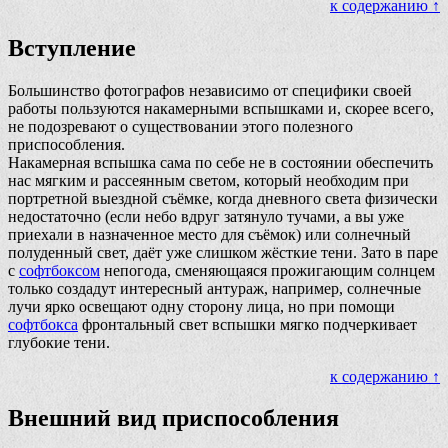
к содержанию ↑
Вступление
Большинство фотографов независимо от специфики своей
работы пользуются накамерными вспышками и, скорее всего,
не подозревают о существовании этого полезного
приспособления.
Накамерная вспышка сама по себе не в состоянии обеспечить
нас мягким и рассеянным светом, который необходим при
портретной выездной съёмке, когда дневного света физически
недостаточно (если небо вдруг затянуло тучами, а вы уже
приехали в назначенное место для съёмок) или солнечный
полуденный свет, даёт уже слишком жёсткие тени. Зато в паре
с
софтбоксом
непогода, сменяющаяся прожигающим солнцем
только создадут интересный антураж, например, солнечные
лучи ярко освещают одну сторону лица, но при помощи
софтбокса
фронтальный свет вспышки мягко подчеркивает
глубокие тени.
к содержанию ↑
Внешний вид приспособления