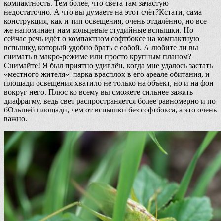
компактность. Тем более, что света там зачастую
недостаточно. А что вы думаете на этот счёт?Кстати, сама
конструкция, как и тип освещения, очень отдалённо, но все
же напоминает нам кольцевые студийные вспышки. Но
сейчас речь идёт о компактном софтбоксе на компактную
вспышку, который удобно брать с собой. А любите ли вы
снимать в макро-режиме или просто крупным планом?
Снимайте! Я был приятно удивлён, когда мне удалось застать
«местного жителя» парка врасплох в его ареале обитания, и
площади освещения хватило не только на объект, но и на фон
вокруг него. Плюс ко всему вы сможете сильнее зажать
диафрагму, ведь свет распространяется более равномерно и по
бОльшей площади, чем от вспышки без софтбокса, а это очень
важно.