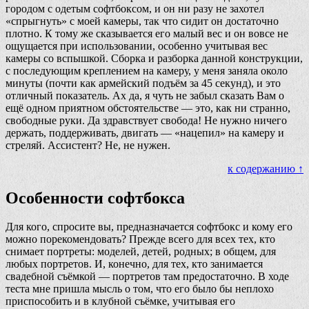
городом с одетым софтбоксом, и он ни разу не захотел
«спрыгнуть» с моей камеры, так что сидит он достаточно
плотно. К тому же сказывается его малый вес и он вовсе не
ощущается при использовании, особенно учитывая вес
камеры со вспышкой. Сборка и разборка данной конструкции,
с последующим креплением на камеру, у меня заняла около
минуты (почти как армейский подъём за 45 секунд), и это
отличный показатель. Ах да, я чуть не забыл сказать Вам о
ещё одном приятном обстоятельстве — это, как ни странно,
свободные руки. Да здравствует свобода! Не нужно ничего
держать, поддерживать, двигать — «нацепил» на камеру и
стреляй. Ассистент? Не, не нужен.
к содержанию ↑
Особенности софтбокса
Для кого, спросите вы, предназначается софтбокс и кому его
можно порекомендовать? Прежде всего для всех тех, кто
снимает портреты: моделей, детей, родных; в общем, для
любых портретов. И, конечно, для тех, кто занимается
свадебной съёмкой — портретов там предостаточно. В ходе
теста мне пришла мысль о том, что его было бы неплохо
приспособить и в клубной съёмке, учитывая его