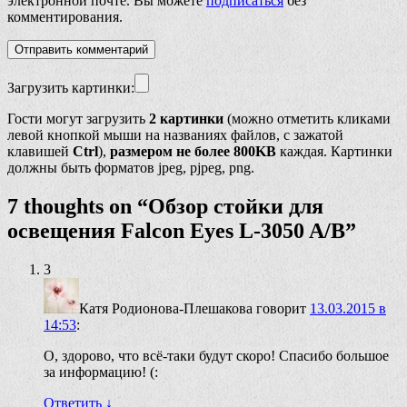
электронной почте. Вы можете
подписаться
без
комментирования.
Загрузить картинки:
Гости могут загрузить
2 картинки
(можно отметить кликами
левой кнопкой мыши на названиях файлов, с зажатой
клавишей
Ctrl
),
размером не более 800KB
каждая. Картинки
должны быть форматов jpeg, pjpeg, png.
7 thoughts on “
Обзор стойки для
освещения Falcon Eyes L-3050 A/B
”
3
Катя Родионова-Плешакова
говорит
13.03.2015 в
14:53
:
О, здорово, что всё-таки будут скоро! Спасибо большое
за информацию! (:
Ответить
↓