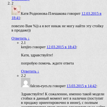
2
Катя Родионова-Плешакова
говорит
12.03.2015 в
18:41
:
повезло Вам %)) а я вот никак не могу найти эту стойку
в продаже))
Ответить
↓
2.1
kenjiro
говорит
12.03.2015 в 18:43
:
Катя, здравствуйте!
попробую помочь. ждите ответа
Ответить
↓
2.2
falcon-eyes.ru
говорит
13.03.2015 в 14:42
:
Здравствуйте! К сожалению, именно такой модели
стойки в данный момент нет в наличии (поступят
в продажу ориентировочно в июне), с полным
ассортиментом стоек можно ознакомиться на сайте