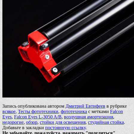
Запись опубликована автором
Дмитрий Евтифеев
в рубрике
всякое
,
Тесты фототехники
,
фототехника
с метками
Falcon
Eyes
,
Falcon Eyes L-3050 A/B
,
воздушная амортизация
,
недорогие
,
обзор
,
стойки для освещения
,
студийная стойка
.
Добавьте в закладки
постоянную ссылку
.
Не забывайте, пожалуйста, нажимать "поделиться"