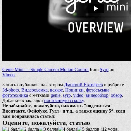
Genie Mini — Simple Camera Motion Control
from
Syrp
on
Vimeo
.
Запись опубликована автором
Дмитрий Евтифеев
в рубрике
3d-photo
,
Видеосъемка
,
всякое
,
Новинки
,
фотосъемка
,
фототехника
с метками
genie
,
syrp
,
video
,
видеообзор
,
обзор
.
Добавьте в закладки
постоянную ссылку
.
Не забывайте, пожалуйста, нажимать "поделиться"
Вконтакте, Фейсбуке, Гугл+ и т.д., а также оценку 5*, если
вам понравилась статья!
Оцените, пожалуйста, статью
(
12
votes,