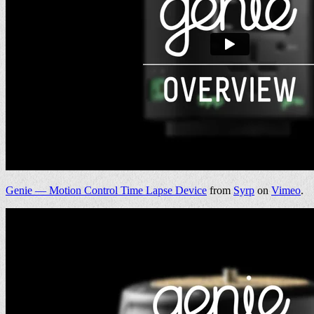
Genie — Motion Control Time Lapse Device
from
Syrp
on
Vimeo
.