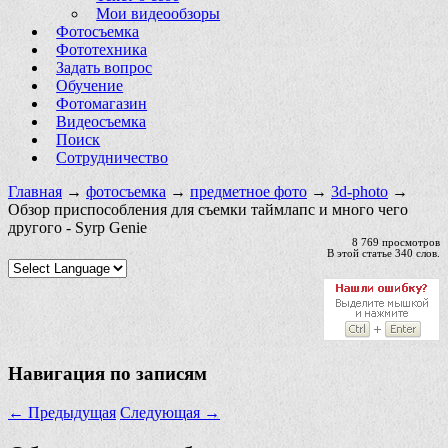
Мои видеообзоры
Фотосъемка
Фототехника
Задать вопрос
Обучение
Фотомагазин
Видеосъемка
Поиск
Сотрудничество
Главная
→
фотосъемка
→
предметное фото
→
3d-photo
→
Обзор приспособления для съемки таймлапс и много чего
другого - Syrp Genie
8 769 просмотров
В этой статье 340 слов.
Навигация по записям
←
Предыдущая
Следующая
→