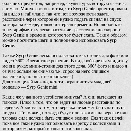
больших предметов, например, скульптуры, которую я сейчас
снимаю. Минус состоит в том, что
Syrp Genie
ориентирована
на видео и таймлапс, так что нет возможности задать
расстояние через которое ей нужно подать сигнал на спуск
затвора на камере, только интервал времени. Но любой кто
знает арифметику легко рассчитает расстояние по скорости
Syrp Genie
и времени которое тот будет ехать. Таким образом
можно посчитать шаги и полноценно использовать
Syrp
Genie
.
Также
Syrp Genie
легко использовать как столик для фото или
видео 360°. Элегантное решение! В видеообзоре вы увидите у
меня в руках мини-столик для этого дела. 360° фото и видео я
сейчас больше не снимаю т.к. спрос на него слишком
маленький, но опыт не пропьешь :)
Для этих целей можно, кстати, ограничиться младшей
моделью — Syrp Genie mini.
Какие же у данного устойства минусы? А они вытекают из
плюсов. Плюс в том, что он ездит на любые расстояния по
веревке. А минус в том, что веревка не может быть натянута
по дуге. Т.е. может, но тогда будут или зажимы на веревке или
тяговая сила должна быть слишком велика. Для таких целей
пока всё-таки нужно использовать каретку с колесиками и
моторчиком, который вращает эти колесики.