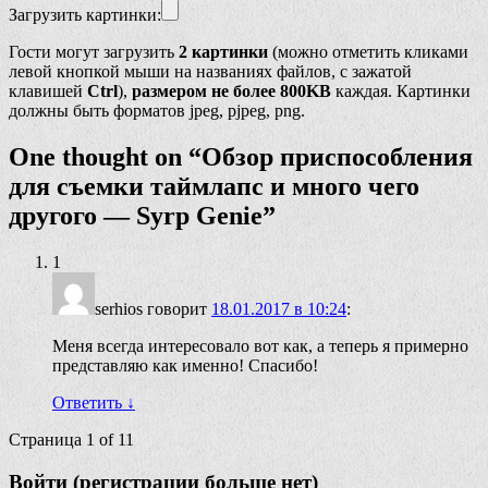
Загрузить картинки:
Гости могут загрузить
2 картинки
(можно отметить кликами
левой кнопкой мыши на названиях файлов, с зажатой
клавишей
Ctrl
),
размером не более 800KB
каждая. Картинки
должны быть форматов jpeg, pjpeg, png.
One thought on “
Обзор приспособления
для съемки таймлапс и много чего
другого — Syrp Genie
”
1
serhios
говорит
18.01.2017 в 10:24
:
Меня всегда интересовало вот как, а теперь я примерно
представляю как именно! Спасибо!
Ответить
↓
Страница 1 of 1
1
Войти (регистрации больше нет)