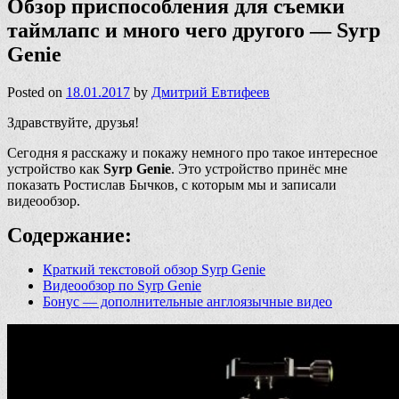
Обзор приспособления для съемки
таймлапс и много чего другого — Syrp
Genie
Posted on
18.01.2017
by
Дмитрий Евтифеев
Здравствуйте, друзья!
Сегодня я расскажу и покажу немного про такое интересное
устройство как
Syrp Genie
. Это устройство принёс мне
показать Ростислав Бычков, с которым мы и записали
видеообзор.
Содержание:
Краткий текстовой обзор Syrp Genie
Видеообзор по Syrp Genie
Бонус — дополнительные англоязычные видео