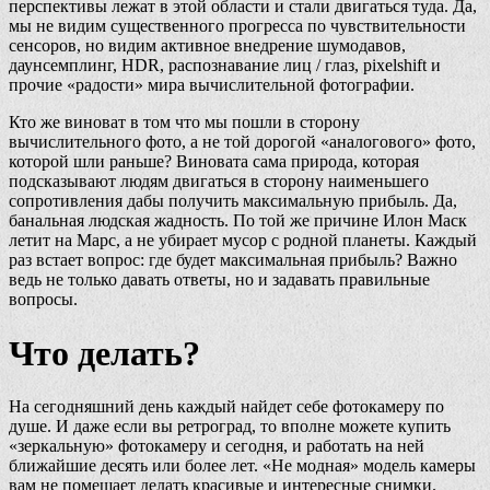
перспективы лежат в этой области и стали двигаться туда. Да,
мы не видим существенного прогресса по чувствительности
сенсоров, но видим активное внедрение шумодавов,
даунсемплинг, HDR, распознавание лиц / глаз, pixelshift и
прочие «радости» мира вычислительной фотографии.
Кто же виноват в том что мы пошли в сторону
вычислительного фото, а не той дорогой «аналогового» фото,
которой шли раньше? Виновата сама природа, которая
подсказывают людям двигаться в сторону наименьшего
сопротивления дабы получить максимальную прибыль. Да,
банальная людская жадность. По той же причине Илон Маск
летит на Марс, а не убирает мусор с родной планеты. Каждый
раз встает вопрос: где будет максимальная прибыль? Важно
ведь не только давать ответы, но и задавать правильные
вопросы.
Что делать?
На сегодняшний день каждый найдет себе фотокамеру по
душе. И даже если вы ретроград, то вполне можете купить
«зеркальную» фотокамеру и сегодня, и работать на ней
ближайшие десять или более лет. «Не модная» модель камеры
вам не помешает делать красивые и интересные снимки.