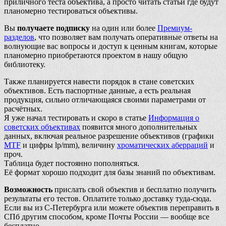
приличного теста объектива, а просто читать статьи где будут
планомерно тестироваться объективы.
Вы
получаете подписку
на один или более
Премиум-
разделов
, что позволяет вам получать оперативные ответы на
волнующие вас вопросы и доступ к ценным книгам, которые
планомерно приобретаются проектом в нашу общую
библиотеку.
Также планируется навести порядок в стане советских
объективов. Есть паспортные данные, а есть реальная
продукция, сильно отличающаяся своими параметрами от
расчётных.
Я уже начал тестировать и скоро в статье
Информация о
советских объективах
появится много дополнительных
данных, включая реальное разрешение объективов (графики
MTF
и цифры lp/mm), величину
хроматических аберраций
и
проч.
Таблица будет постоянно пополняться.
Её формат хорошо подходит для базы знаний по объективам.
Возможность
прислать свой объектив и бесплатно получить
результаты его тестов. Оплатите только доставку туда-сюда.
Если вы из С-Петербурга или можете объектив переправить в
СПб другим способом, кроме Почты России — вообще все
бесплатно.