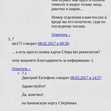
темноте и видно только лица,
ракетки и шарик...
Номер отделения я вам послал и
вроде вы его получили, судя по
последнему письму.
Ответить
↓
7
alex75
говорит
08.02.2017 в 09:30
:
... а есть просто номер карты Сбера без реквизитов?
хочу выразить Благодарность за информацию :)
Ответить
↓
7.1
Дмитрий Евтифеев
говорит
09.02.2017 в 14:57
:
Здравствуйте!
Да, конечно!
на банковскую карту Сбербанка