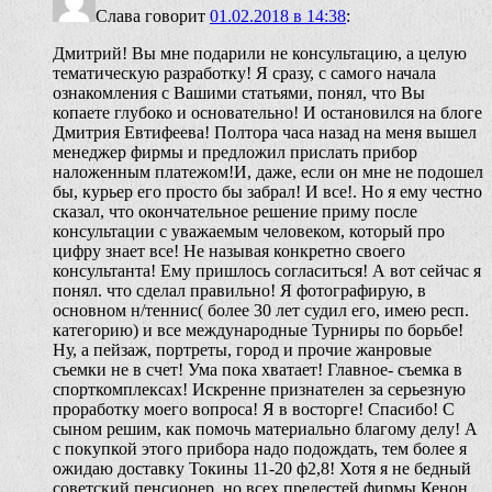
Слава
говорит
01.02.2018 в 14:38
:
Дмитрий! Вы мне подарили не консультацию, а целую
тематическую разработку! Я сразу, с самого начала
ознакомления с Вашими статьями, понял, что Вы
копаете глубоко и основательно! И остановился на блоге
Дмитрия Евтифеева! Полтора часа назад на меня вышел
менеджер фирмы и предложил прислать прибор
наложенным платежом!И, даже, если он мне не подошел
бы, курьер его просто бы забрал! И все!. Но я ему честно
сказал, что окончательное решение приму после
консультации с уважаемым человеком, который про
цифру знает все! Не называя конкретно своего
консультанта! Ему пришлось согласиться! А вот сейчас я
понял. что сделал правильно! Я фотографирую, в
основном н/теннис( более 30 лет судил его, имею респ.
категорию) и все международные Турниры по борьбе!
Ну, а пейзаж, портреты, город и прочие жанровые
съемки не в счет! Ума пока хватает! Главное- съемка в
спорткомплексах! Искренне признателен за серьезную
проработку моего вопроса! Я в восторге! Спасибо! С
сыном решим, как помочь материально благому делу! А
с покупкой этого прибора надо подождать, тем более я
ожидаю доставку Токины 11-20 ф2,8! Хотя я не бедный
советский пенсионер, но всех прелестей фирмы Кенон