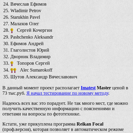
24.
Вячеслав Ефимов
25.
Wladimir Petrov
26.
Starukhin Pavel
27.
Малахов Олег
28.
Сергей Кочергин
29.
Pashchenko Aleksandr
30.
Ефимов Андрей
31.
Глаголистов Юрий
32.
Дворник Владимир
33.
Топоров Сергей
34.
Alec Sumarokoff
35.
Шутов Александр Вячеславович
В данный момент проект располагает
Imatest
Master
ценой в
73 тыс.руб.
Я начал тестирование по новому методу
.
Надеюсь всех вас это порадует. Не так много мест, где можно
получить качественную информацию с пояснениями и
ответами на вопросы по фототехнике.
Кстати, уже прикуплена программа
Reikan Focal
(проф.версия), которая позволяет в автоматическом режиме