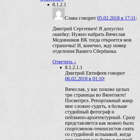
8.1.2.1
Слава
говорит
05.02.2018 в 17:11
:
Дмитрий Сергеевич! Я допустил
ошибку: Нужно набрать Вячеслав
Медовников ВК тогда откроется моя
страничка! И, конечно, жду номер
отделения Вашего Сбербанка.
Ответить
↓
8.1.2.1.1
Дмитрий Евтифеев
говорит
06.02.2018 в 01:10
:
Вячеслав, у вас похоже целых
три страницы во Вконтакте!
Посмотрел. Репортажный жанр
мне сложно судить, я больше
студийный фотограф и
пейзажно-архитектурный. Сразу
представляется как можно было
спортсменов-теннисистов снять
со студийной вспышкой, когда
они играют как будто в полной