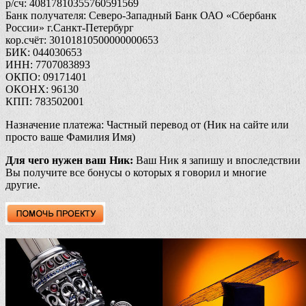
р/сч: 40817810355760591569
Банк получателя: Северо-Западный Банк ОАО «Сбербанк
России» г.Санкт-Петербург
кор.счёт: 30101810500000000653
БИК: 044030653
ИНН: 7707083893
ОКПО: 09171401
ОКОНХ: 96130
КПП: 783502001
Назначение платежа: Частный перевод от (Ник на сайте или
просто ваше Фамилия Имя)
Для чего нужен ваш Ник:
Ваш Ник я запишу и впоследствии
Вы получите все бонусы о которых я говорил и многие
другие.