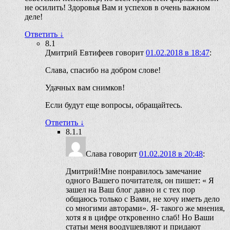
не осилить! Здоровья Вам и успехов в очень важном
деле!
Ответить
↓
8.1
Дмитрий Евтифеев
говорит
01.02.2018 в 18:47
:
Слава, спасибо на добром слове!
Удачных вам снимков!
Если будут еще вопросы, обращайтесь.
Ответить
↓
8.1.1
Слава
говорит
01.02.2018 в 20:48
:
Дмитрий!Мне понравилось замечание
одного Вашего почитателя, он пишет: « Я
зашел на Ваш блог давно и с тех пор
общаюсь только с Вами, не хочу иметь дело
со многими авторами». Я- такого же мнения,
хотя я в цифре откровенно слаб! Но Ваши
статьи меня воодушевляют и придают