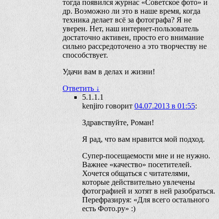
тогда появился журнас «Советское фото» и
др. Воэможно ли это в наше время, когда
техника делает всё за фотографа? Я не
уверен. Нет, наш интернет-пользователь
достаточно активен, просто его внимание
сильно рассредоточено а это творчеству не
способствует.
Удачи вам в делах и жизни!
Ответить
↓
5.1.1.1
kenjiro
говорит
04.07.2013 в 01:55
:
Здравствуйте, Роман!
Я рад, что вам нравится мой подход.
Супер-посещаемости мне и не нужно.
Важнее «качество» посетителей.
Хочется общаться с читателями,
которые действительно увлечены
фотографией и хотят в ней разобраться.
Перефразируя: «Для всего остального
есть Фото.ру» :)