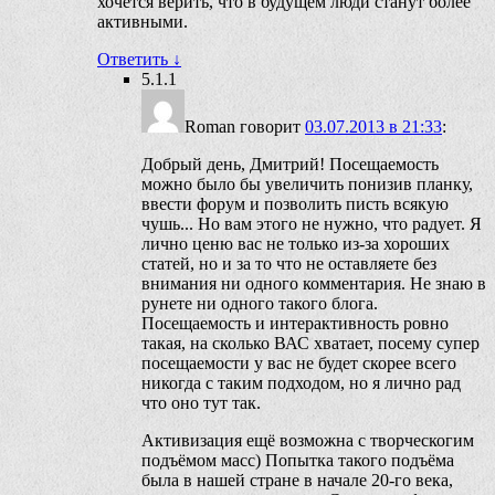
хочется верить, что в будущем люди станут более
активными.
Ответить
↓
5.1.1
Roman
говорит
03.07.2013 в 21:33
:
Добрый день, Дмитрий! Посещаемость
можно было бы увеличить понизив планку,
ввести форум и позволить писть всякую
чушь... Но вам этого не нужно, что радует. Я
лично ценю вас не только из-за хороших
статей, но и за то что не оставляете без
внимания ни одного комментария. Не знаю в
рунете ни одного такого блога.
Посещаемость и интерактивность ровно
такая, на сколько ВАС хватает, посему супер
посещаемости у вас не будет скорее всего
никогда с таким подходом, но я лично рад
что оно тут так.
Активизация ещё возможна с творческогим
подъёмом масс) Попытка такого подъёма
была в нашей стране в начале 20-го века,