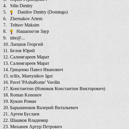
4.
Silin Dmitry
5.
Danilov Dmitry (Domingo)
6.
Zhernakov Artem
7.
Teltsov Maksim
8.
Нашапигов Заур
9.
idre@...
10.
Лапшов Георгий
11.
Белов Юрий
12.
Салимгареев Марат
13.
Салимгареев Марат
14.
Гриценко Павел Иванович
15.
scilix, Mareynikov Igor
16.
Pavel 'PAshaRome' Vavilin
17.
Константин (Новиков Константин Викторович)
18.
Roman Kononov
19.
Кукин Роман
20.
Барышников Валерий Витальевич
21.
Артем Буслаев
22.
Шашков Владимир
23.
Миханев Артур Петрович