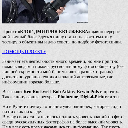
Проект
«БЛОГ ДМИТРИЯ ЕВТИФЕЕВА»
давно перерос
мой личный блог. Здесь я пишу статьи на фототематику,
тестирую объективы и даю советы по подбору фототехники.
ПОМОЩЬ ПРОЕКТУ
Занимает эта деятельность много времени, но мне приятно
помочь людям и помочь русскоязычному фотосообществу (без
лишней скромности мой блог читают в разных странах)
догнать по уровню техники и знаний англоязычные, где
информации гораздо больше.
Всё знают
Ken Rockwell
,
Bob Atkins
,
Erwin Puts
и прочих.
Также популярные ресурсы
Photozone
,
Digital-Picture
и т.п.
Но в Рунете почему-то знания удел одиночек, которые сидят
на них как на кладе.
В меру своих сил я пытаюсь поднять уровень знаний по фото
среди русскоязычных фотографов на более высокий уровень.
Не у всех есть время часами искать информацию. Так пусть