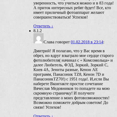
уверенность, что учиться можно и в 83 года!
А приток интересных ребят будет! Все, кто
имеет приличный фотоаппарат желают
совершенствоваться! Успехов!
Ответить
↓
8.1.2
Слава
говорит
01.02.2018 в 23:14
:
Дмитрий! Я полагаю, что у Вас время в
обрез, но вдруг взыграло мое сердце старого
фотолюбителя( начинал с « Комсомольца» и
далее Любитель, ФЭД, Зоркий, Зоркий С,
Киев 4А, Зениты разные, Кенон АЕ
программ, Панасоник TZ8, Кенон 7D и
ПанасоникTZ70!) c 1951 года!. И,если Вы
наберете Вконтакте простое сочетание
Вячеслав Медовников то попадете на мою
скромную страничку! И получите
представление о моих фотовозможностях!
Возможно поможете добрым советом! До
связи! Успехов!
Ответить
↓