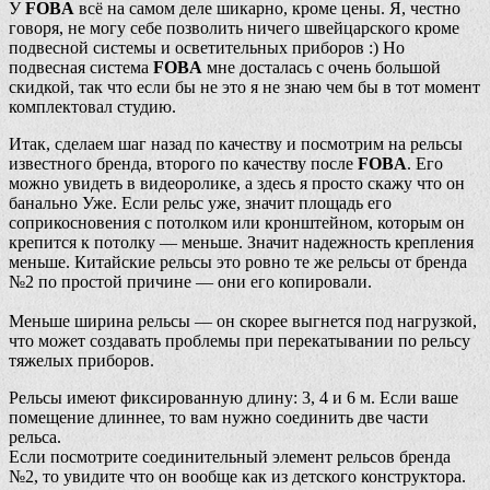
У
FOBA
всё на самом деле шикарно, кроме цены. Я, честно
говоря, не могу себе позволить ничего швейцарского кроме
подвесной системы и осветительных приборов :) Но
подвесная система
FOBA
мне досталась с очень большой
скидкой, так что если бы не это я не знаю чем бы в тот момент
комплектовал студию.
Итак, сделаем шаг назад по качеству и посмотрим на рельсы
известного бренда, второго по качеству после
FOBA
. Его
можно увидеть в видеоролике, а здесь я просто скажу что он
банально Уже. Если рельс уже, значит площадь его
соприкосновения с потолком или кронштейном, которым он
крепится к потолку — меньше. Значит надежность крепления
меньше. Китайские рельсы это ровно те же рельсы от бренда
№2 по простой причине — они его копировали.
Меньше ширина рельсы — он скорее выгнется под нагрузкой,
что может создавать проблемы при перекатывании по рельсу
тяжелых приборов.
Рельсы имеют фиксированную длину: 3, 4 и 6 м. Если ваше
помещение длиннее, то вам нужно соединить две части
рельса.
Если посмотрите соединительный элемент рельсов бренда
№2, то увидите что он вообще как из детского конструктора.