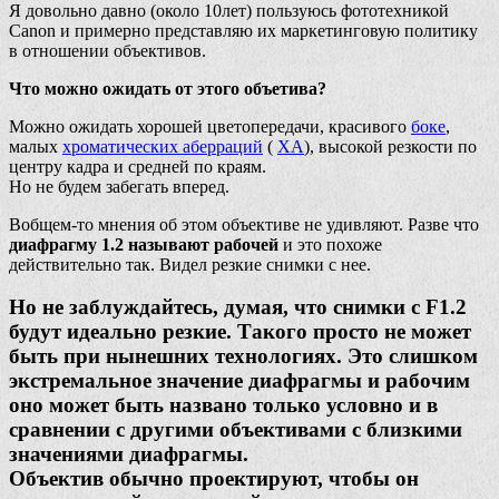
Я довольно давно (около 10лет) пользуюсь фототехникой
Canon и примерно представляю их маркетинговую политику
в отношении объективов.
Что можно ожидать от этого объетива?
Можно ожидать хорошей цветопередачи, красивого
боке
,
малых
хроматических аберраций
(
ХА
), высокой резкости по
центру кадра и средней по краям.
Но не будем забегать вперед.
Вобщем-то мнения об этом объективе не удивляют. Разве что
диафрагму 1.2 называют рабочей
и это похоже
действительно так. Видел резкие снимки с нее.
Но не заблуждайтесь, думая, что снимки с F1.2
будут идеально резкие. Такого просто не может
быть при нынешних технологиях. Это слишком
экстремальное значение диафрагмы и рабочим
оно может быть названо только условно и в
сравнении с другими объективами с близкими
значениями диафрагмы.
Объектив обычно проектируют, чтобы он