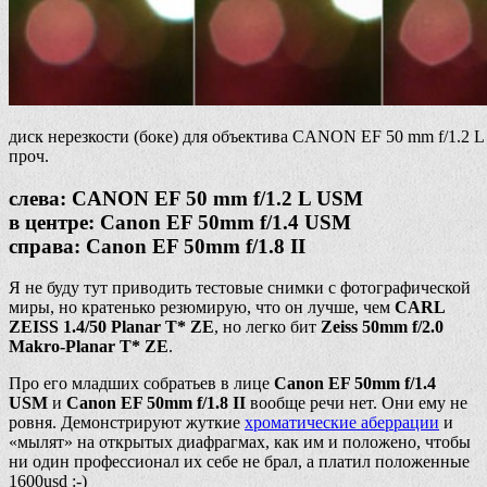
диск нерезкости (боке) для объектива CANON EF 50 mm f/1.2 
проч.
слева: CANON EF 50 mm f/1.2 L USM
в центре: Canon EF 50mm f/1.4 USM
справа: Canon EF 50mm f/1.8 II
Я не буду тут приводить тестовые снимки с фотографической
миры, но кратенько резюмирую, что он лучше, чем
CARL
ZEISS 1.4/50 Planar T* ZE
, но легко бит
Zeiss 50mm f/2.0
Makro-Planar T* ZE
.
Про его младших собратьев в лице
Canon EF 50mm f/1.4
USM
и
Canon EF 50mm f/1.8 II
вообще речи нет. Они ему не
ровня. Демонстрируют жуткие
хроматические аберрации
и
«мылят» на открытых диафрагмах, как им и положено, чтобы
ни один профессионал их себе не брал, а платил положенные
1600usd :-)