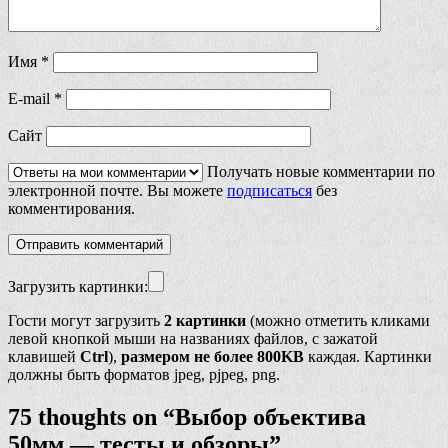
Имя
*
E-mail
*
Сайт
Получать новые комментарии по
электронной почте. Вы можете
подписаться
без
комментирования.
Загрузить картинки:
Гости могут загрузить
2 картинки
(можно отметить кликами
левой кнопкой мыши на названиях файлов, с зажатой
клавишей
Ctrl
),
размером не более 800KB
каждая. Картинки
должны быть форматов jpeg, pjpeg, png.
75 thoughts on “
Выбор объектива
50мм — тесты и обзоры
”