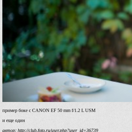
пример боке с CANON EF 50 mm f/1.2 L USM
и еще один
автор: http://club.foto.ru/user.php?user_id=36739