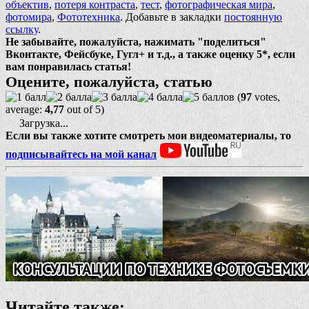
объектив
,
потеря контраста
,
тест
,
фотографическая мира
,
фотомира
,
Фототехника
. Добавьте в закладки
постоянную
ссылку
.
Не забывайте, пожалуйста, нажимать "поделиться"
Вконтакте, Фейсбуке, Гугл+ и т.д., а также оценку 5*, если
вам понравилась статья!
Оцените, пожалуйста, статью
(
97
votes,
average:
4,77
out of 5)
Загрузка...
Если вы также хотите смотреть мои видеоматериалы, то
подписывайтесь на мой канал
Читайте также: