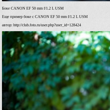
Боке CANON EF 50 mm f/1.2 L USM
Еще пример боке с CANON EF 50 mm f/1.2 L USM
автор: http://club.foto.ru/user.php?user_id=128424