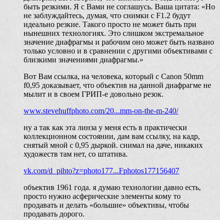
быть резкими. Я с Вами не соглашусь. Ваша цитата: «Но
не заблуждайтесь, думая, что снимки с F1.2 будут
идеально резкие. Такого просто не может быть при
нынешних технологиях. Это слишком экстремальное
значение диафрагмы и рабочим оно может быть названо
только условно и в сравнении с другими объективами с
близкими значениями диафрагмы.»
Вот Вам ссылка, на человека, который с Canon 50mm
f0,95 доказывает, что объектив на данной диафрагме не
мылит и в своем ГРИП-е довольно резок.
www.stevehuffphoto.com/20...mm-on-the-m-240/
ну а так как эта линза у меня есть в практически
коллекционном состоянии, дам вам ссылку, на кадр,
снятый мной с 0,95 дыркой. снимал на даче, никаких
художеств там нет, со штатива.
vk.com/d_pihto?z=photo177...Fphotos177156407
объектив 1961 года. я думаю технологии давно есть,
просто нужно асферические элементы кому то
продавать и делать «большие» объективы, чтобы
продавать дорого.