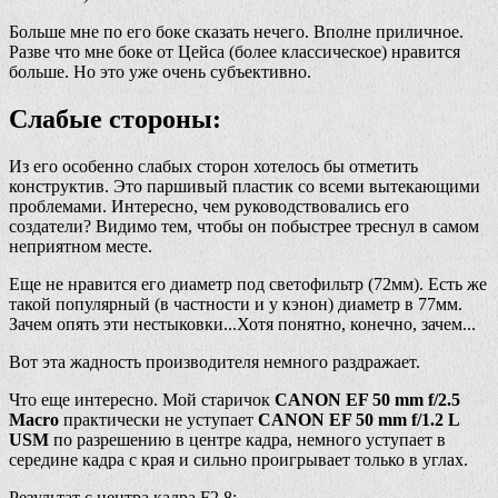
Больше мне по его боке сказать нечего. Вполне приличное.
Разве что мне боке от Цейса (более классическое) нравится
больше. Но это уже очень субъективно.
Слабые стороны:
Из его особенно слабых сторон хотелось бы отметить
конструктив. Это паршивый пластик со всеми вытекающими
проблемами. Интересно, чем руководствовались его
создатели? Видимо тем, чтобы он побыстрее треснул в самом
неприятном месте.
Еще не нравится его диаметр под светофильтр (72мм). Есть же
такой популярный (в частности и у кэнон) диаметр в 77мм.
Зачем опять эти нестыковки...Хотя понятно, конечно, зачем...
Вот эта жадность производителя немного раздражает.
Что еще интересно. Мой старичок
CANON EF 50 mm f/2.5
Macro
практически не уступает
CANON EF 50 mm f/1.2 L
USM
по разрешению в центре кадра, немного уступает в
середине кадра с края и сильно проигрывает только в углах.
Результат с центра кадра F2.8: