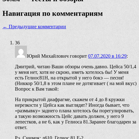
Навигация по комментариям
← Предыдущие комментарии
36
Юрий Михайлович
говорит
07.07.2020 в 16:29
:
Дмитрий, читаю Ваши обзоры очень давно. Цейса 50/1,4
у меня нет, хотя не скрою, иметь хотелось бы! У меня
есть Гелиос81Н, на открытой у него бокэ — песня!
(Никкор 50/1,8 в этом плане не дотягивает ( на мой вкус)
Вопрос к Вам такой:
На прикрытой диафрагме, скажем от 4 до 8 кружки
нерезкости у Цейса как выглядят? Иногда бывает, что
«размывку» заднего плана хотелось бы порегулировать,
а такую возможность Цейс давать должен, у него 9
лепестков, а не 6, как у Гелиоса 81.Заранее благодарен за
ответ.
P.s. Снимок: д610, Гелиос 81,F-2.