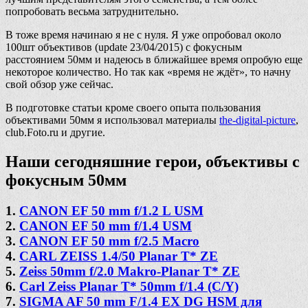
попробовать весьма затруднительно.
В тоже время начинаю я не с нуля. Я уже опробовал около
100шт объективов (update 23/04/2015) с фокусным
расстоянием 50мм и надеюсь в ближайшее время опробую еще
некоторое количество. Но так как «время не ждёт», то начну
свой обзор уже сейчас.
В подготовке статьи кроме своего опыта пользования
объективами 50мм я использовал материалы
the-digital-picture
,
club.Foto.ru и другие.
Наши сегодняшние герои, объективы с
фокусным 50мм
1.
CANON EF 50 mm f/1.2 L USM
2.
CANON EF 50 mm f/1.4 USM
3.
CANON EF 50 mm f/2.5 Macro
4.
CARL ZEISS 1.4/50 Planar T* ZE
5.
Zeiss 50mm f/2.0 Makro-Planar T* ZE
6.
Carl Zeiss Planar T* 50mm f/1.4 (C/Y)
7.
SIGMA AF 50 mm F/1.4 EX DG HSM для