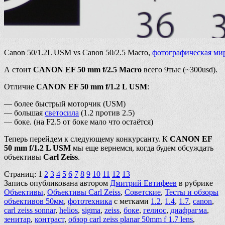
Canon 50/1.2L USM vs Canon 50/2.5 Macro,
фотографическая ми
А стоит
CANON EF 50 mm f/2.5 Macro
всего 9тыс (~300usd).
Отличие
CANON EF 50 mm f/1.2 L USM
:
— более быстрый моторчик (USM)
— большая
светосила
(1.2 против 2.5)
— боке. (на F2.5 от боке мало что остаётся)
Теперь перейдем к следующему конкурсанту. К
CANON EF
50 mm f/1.2 L USM
мы еще вернемся, когда будем обсуждать
объективы
Carl Zeiss
.
Страниц:
1
2
3
4
5
6
7
8
9
10
11
12
13
Запись опубликована автором
Дмитрий Евтифеев
в рубрике
Объективы
,
Объективы Carl Zeiss
,
Советские
,
Тесты и обзоры
объективов 50мм
,
фототехника
с метками
1.2
,
1.4
,
1.7
,
canon
,
carl zeiss sonnar
,
helios
,
sigma
,
zeiss
,
боке
,
гелиос
,
диафрагма
,
зенитар
,
контраст
,
обзор carl zeiss planar 50mm f 1.7 lens
,