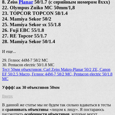
8. Zeiss
Planar
50/1.7 (с серийным номером 8ххх)
22. Olympus Zuiko MC 50mm/1,8
23. TOPCOR TOPCON 58/1.4
24. Mamiya Sekor 50/2
25. Mamiya Sekor sx 55/1.8
26. Fuji EBC 55/1.8
27. RE Topcor 55/1.7
28. Mamiya Sekor 50/1.4
И еще...
29. Гелиос 44М-7 58/2 МС
30. Pentacon electric 50/1.8 MC
Тест 50мм объективов: Carl Zeiss Makro-Planar 50/2 ZE, Canon
EF 50/2.5 Macro, Гелиос 44М-7 58/2 МС, Pentacon electric 50/1.8
MC
Уффф! аж 30 объективов 50мм
Вверх
В данной же статье мы не будем так сильно вдаваться в тесты
и
сравнивать объективы
«лицом к лицу». Я постараюсь
рассмотреть
особенности объективов
, которые могут