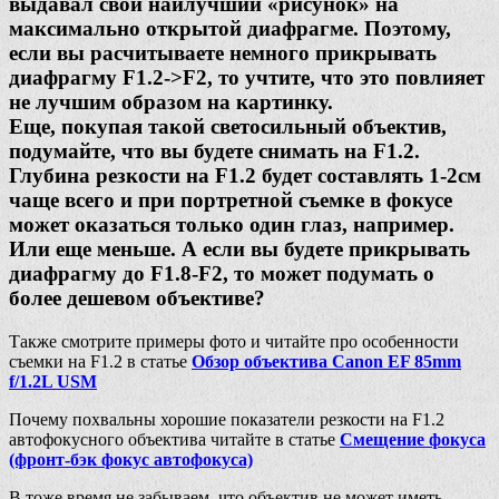
выдавал свой наилучший «рисунок» на
максимально открытой диафрагме. Поэтому,
если вы расчитываете немного прикрывать
диафрагму F1.2->F2, то учтите, что это повлияет
не лучшим образом на картинку.
Еще, покупая такой светосильный объектив,
подумайте, что вы будете снимать на F1.2.
Глубина резкости на F1.2 будет составлять 1-2см
чаще всего и при портретной съемке в фокусе
может оказаться только один глаз, например.
Или еще меньше. А если вы будете прикрывать
диафрагму до F1.8-F2, то может подумать о
более дешевом объективе?
Также смотрите примеры фото и читайте про особенности
съемки на F1.2 в статье
Обзор объектива Canon EF 85mm
f/1.2L USM
Почему похвальны хорошие показатели резкости на F1.2
автофокусного объектива читайте в статье
Смещение фокуса
(фронт-бэк фокус автофокуса)
В тоже время не забываем, что объектив не может иметь