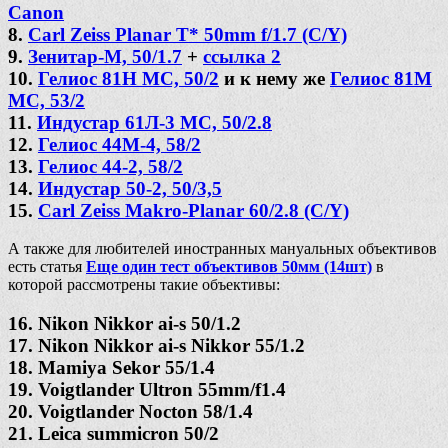
Canon
8.
Carl Zeiss Planar T* 50mm f/1.7 (C/Y)
9.
Зенитар-М, 50/1.7
+
ссылка 2
10.
Гелиос 81Н МС, 50/2
и к нему же
Гелиос 81М
МС, 53/2
11.
Индустар 61Л-3 МС, 50/2.8
12.
Гелиос 44М-4, 58/2
13.
Гелиос 44-2, 58/2
14.
Индустар 50-2, 50/3,5
15.
Carl Zeiss Makro-Planar 60/2.8 (C/Y)
А также для любителей иностранных мануальных объективов
есть статья
Еще один тест объективов 50мм (14шт)
в
которой рассмотрены такие объективы:
16. Nikon Nikkor ai-s 50/1.2
17. Nikon Nikkor ai-s Nikkor 55/1.2
18. Mamiya Sekor 55/1.4
19. Voigtlander Ultron 55mm/f1.4
20. Voigtlander Nocton 58/1.4
21. Leica summicron 50/2