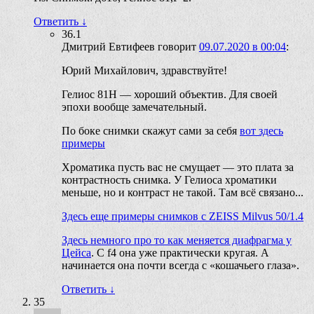
Ответить
↓
36.1
Дмитрий Евтифеев
говорит
09.07.2020 в 00:04
:
Юрий Михайлович, здравствуйте!
Гелиос 81Н — хороший объектив. Для своей
эпохи вообще замечательный.
По боке снимки скажут сами за себя
вот здесь
примеры
Хроматика пусть вас не смущает — это плата за
контрастность снимка. У Гелиоса хроматики
меньше, но и контраст не такой. Там всё связано...
Здесь еще примеры снимков с ZEISS Milvus 50/1.4
Здесь немного про то как меняется диафрагма у
Цейса
. С f4 она уже практически кругая. А
начинается она почти всегда с «кошачьего глаза».
Ответить
↓
35