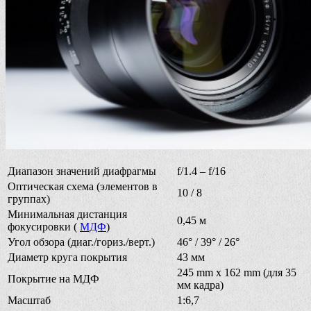
Диапазон значений диафрагмы
f/1.4 – f/16
Оптическая схема (элементов в
10 / 8
группах)
Минимальная дистанция
0,45 м
фокусировки (
МДФ
)
Угол обзора (диаг./гориз./верт.)
46° / 39° / 26°
Диаметр круга покрытия
43 мм
245 mm x 162 mm (для 35
Покрытие на МДФ
мм кадра)
Масштаб
1:6,7