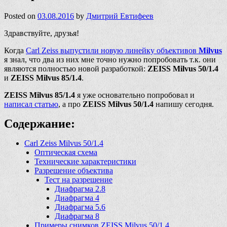
Posted on
03.08.2016
by
Дмитрий Евтифеев
Здравствуйте, друзья!
Когда
Carl Zeiss выпустили новую линейку объективов
Milvus
я знал, что два из них мне точно нужно попробовать т.к. они
являются полностью новой разработкой:
ZEISS Milvus 50/1.4
и
ZEISS Milvus 85/1.4
.
ZEISS Milvus 85/1.4
я уже основательно попробовал и
написал статью
, а про
ZEISS Milvus 50/1.4
напишу сегодня.
Содержание:
Carl Zeiss Milvus 50/1.4
Оптическая схема
Технические характеристики
Разрешение объектива
Тест на разрешение
Диафрагма 2.8
Диафрагма 4
Диафрагма 5.6
Диафрагма 8
Примеры снимков ZEISS Milvus 50/1.4