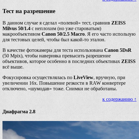
Тест на разрешение
В данном случае я сделал «полевой» тест, сравнив
ZEISS
Milvus 50/1.4
с неплохим (но уже староватым)
макрообъективом
Canon 50/2.5 Macro
. Я его часто использую
для тестовых целей, чтобы был какой-то эталон.
В качестве фотокамеры для теста использована
Canon 5DsR
(50 Mpix), чтобы наверняка превысить разрешение
объективов, которое особенно в последних объективах
ZEISS
всё выше.
Фокусировка осуществлялась по
LiveView
, вручную, при
увеличении 16х. Повышение резкости в RAW конвертере
отключено, «шумодав» тоже. Снимки не обработаны.
к содержанию ↑
Диафрагма 2.8