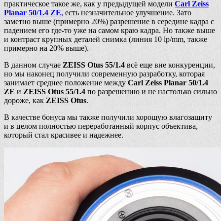
практическое такое же, как у предыдущей модели
Carl Zeiss
Planar 50/1.4 ZE
, есть незначительное улучшение. Зато
заметно выше (примерно 20%) разрешение в середине кадра с
падением его где-то уже на самом краю кадра. Но также выше
и контраст крупных деталей снимка (линия 10 lp/mm, также
примерно на 20% выше).
В данном случае
ZEISS Otus 55/1.4
всё еще вне конкуренции,
но мы наконец получили современную разработку, которая
занимает среднее положение между
Carl Zeiss Planar 50/1.4
ZE
и
ZEISS Otus 55/1.4
по разрешению и не настолько сильно
дороже, как
ZEISS Otus
.
В качестве бонуса мы также получили хорошую влагозащиту
и в целом полностью переработанный корпус объектива,
который стал красивее и надежнее.