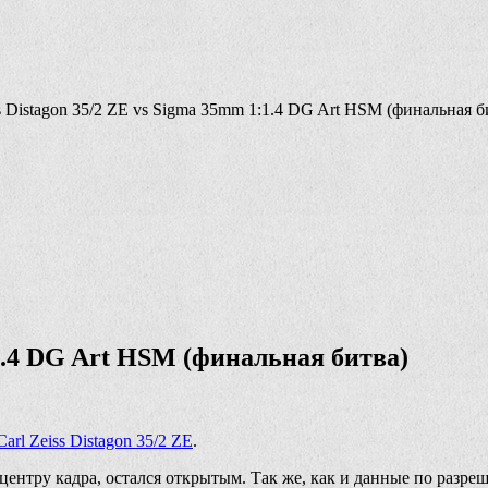
 Distagon 35/2 ZE vs Sigma 35mm 1:1.4 DG Art HSM (финальная б
:1.4 DG Art HSM (финальная битва)
Carl Zeiss Distagon 35/2 ZE
.
центру кадра, остался открытым. Так же, как и данные по разре