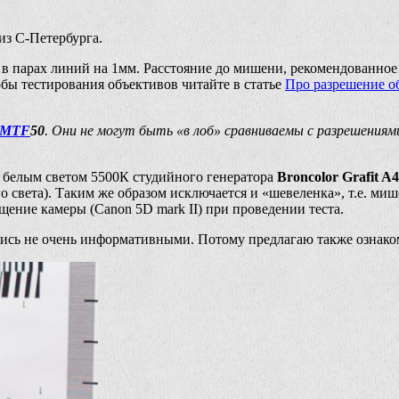
из С-Петербурга.
е в парах линий на 1мм. Расстояние до мишени, рекомендованно
собы тестирования объективов читайте в статье
Про разрешение о
MTF
50
. Они не могут быть «в лоб» сравниваемы с разрешения
 белым светом 5500К студийного генератора
Broncolor Grafit A4
 света). Таким же образом исключается и «шевеленка», т.е. м
ение камеры (Canon 5D mark II) при проведении теста.
лись не очень информативными. Потому предлагаю также ознаком