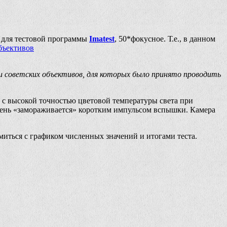
е для тестовой программы
Imatest
, 50*фокусное. Т.е., в данном
бъективов
ми советских объективов, для которых было принято проводить
с высокой точностью цветовой температуры света при
ишень «замораживается» коротким импульсом вспышки. Камера
иться с графиком численных значений и итогами теста.