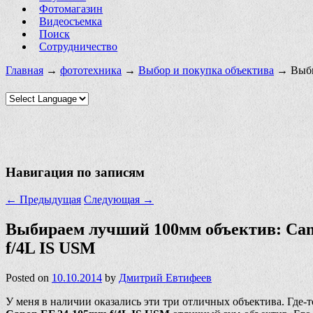
Фотомагазин
Видеосъемка
Поиск
Сотрудничество
Главная
→
фототехника
→
Выбор и покупка объектива
→ Выбир
Навигация по записям
←
Предыдущая
Следующая
→
Выбираем лучший 100мм объектив: Cano
f/4L IS USM
Posted on
10.10.2014
by
Дмитрий Евтифеев
У меня в наличии оказались эти три отличных объектива. Где-т