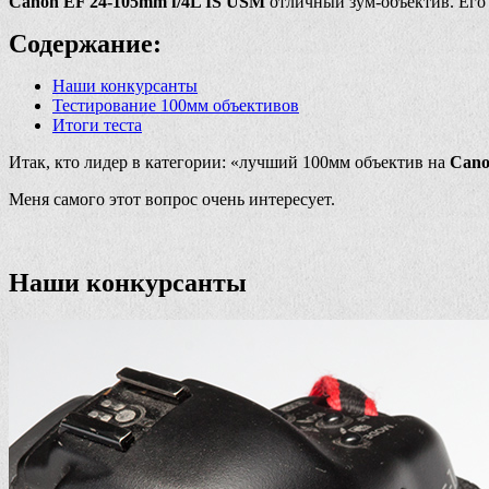
Canon EF 24-105mm f/4L IS USM
отличный зум-объектив. Его 
Содержание:
Наши конкурсанты
Тестирование 100мм объективов
Итоги теста
Итак, кто лидер в категории: «лучший 100мм объектив на
Cano
Меня самого этот вопрос очень интересует.
Наши конкурсанты