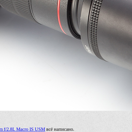
m f/2.8L Macro IS USM
всё написано.