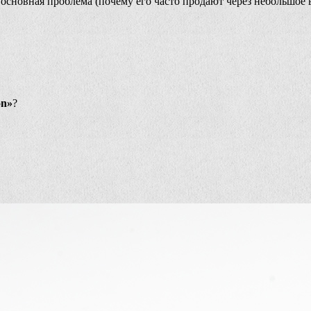
основная проблема (почему его часто продают через небольшое
n»
?