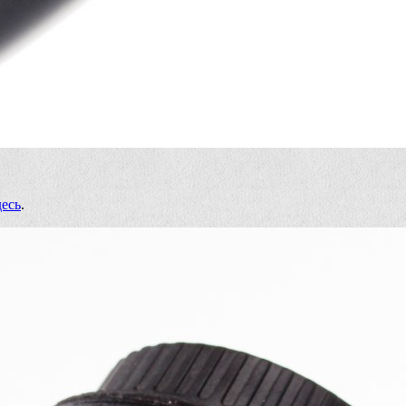
десь
.