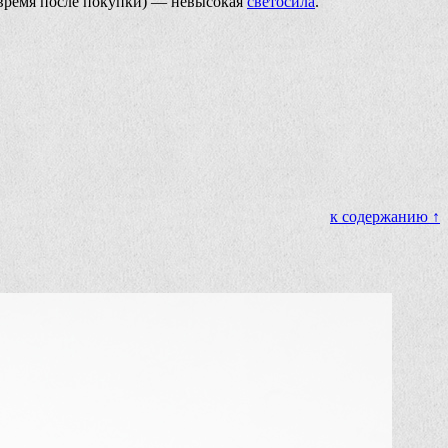
 время после покупки) — невысокая
светосила
.
к содержанию ↑