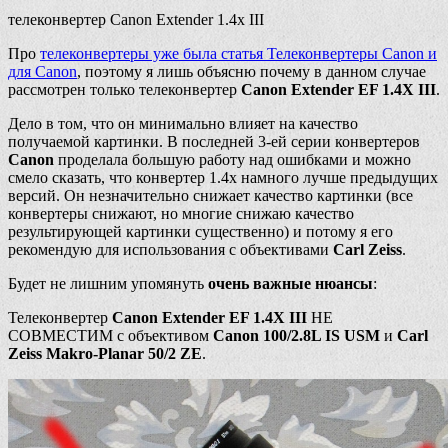
телеконвертер Canon Extender 1.4x III
Про
телеконвертеры уже была статья Телеконвертеры Canon и
для Canon
, поэтому я лишь объясню почему в данном случае
рассмотрен только телеконвертер
Canon Extender EF 1.4X III
.
Дело в том, что он минимально влияет на качество
получаемой картинки. В последней 3-ей серии конвертеров
Canon
проделала большую работу над ошибками и можно
смело сказать, что конвертер 1.4х намного лучше предыдущих
версий. Он незначительно снижает качество картинки (все
конвертеры снижают, но многие снижаю качество
результирующей картинки существенно) и потому я его
рекомендую для использования с объективами
Carl Zeiss
.
Будет не лишним упомянуть
очень важные нюансы
:
Телеконвертер
Canon Extender EF 1.4X III
НЕ
СОВМЕСТИМ с объективом
Canon 100/2.8L IS USM
и
Carl
Zeiss Makro-Planar 50/2 ZE
.