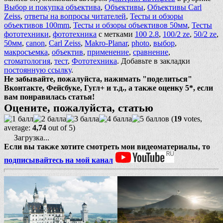
Выбор и покупка объектива
,
Объективы
,
Объективы Carl
Zeiss
,
ответы на вопросы читателей
,
Тесты и обзоры
объективов 100mm
,
Тесты и обзоры объективов 50мм
,
Тесты
фототехники
,
фототехника
с метками
100 2.8
,
100/2 ze
,
50/2 ze
,
50мм
,
canon
,
Carl Zeiss
,
Makro-Planar
,
photo
,
выбор
,
макросъемка
,
объектив
,
применение
,
сравнение
,
стоматология
,
тест
,
Фототехника
. Добавьте в закладки
постоянную ссылку
.
Не забывайте, пожалуйста, нажимать "поделиться"
Вконтакте, Фейсбуке, Гугл+ и т.д., а также оценку 5*, если
вам понравилась статья!
Оцените, пожалуйста, статью
(
19
votes,
average:
4,74
out of 5)
Загрузка...
Если вы также хотите смотреть мои видеоматериалы, то
подписывайтесь на мой канал