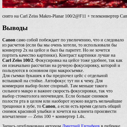
снято на Carl Zeiss Makro-Planar 100/2@F11 + телеконвертер Cano
Выводы
Canon
само собой побеждает по увеличению, что и следовало
из расчетов (если бы мы очень хотели, то использовали бы
конвертер 2х на цейсе и был бы паритет. Но не хочется
портить качество картинки). Контраст картинки лучше на
Carl Zeiss 100/2
. Фокусировка на цейсе тоже удобнее, так как
он изначально рассчитан на ручную фокусировку, которой и
пользуются в основном при макросъемке.
Для съемки букашек я бы предпочел цейс с отдельной
вспышкой на стойке. Автофокус тут ни к чему. Для
коммерции выбор более спорный. Там меньше такого
сильного макро и важнее скорость фокусировки, так что
выбор стоматолога неочевиден. Если больше снимков
полости рта в целом или наоборот нужно видеть мельчайшие
трещинки в зубе, то
Canon
, а если есть время сделать общий
снимок красивой улыбки и хочется на клиента произвести
впечатление — Zeiss 100 + конвертер 1.4х.
Запись опубликована автором
Дмитрий Евтифеев
в рубрике