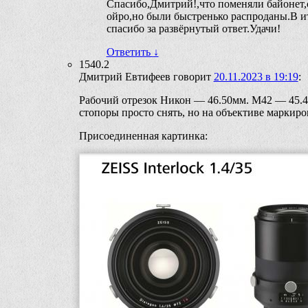
Спасибо,Дмитрий!,что поменяли байонет,с
ойро,но были быстренько распроданы.В и
спасибо за развёрнутый ответ.Удачи!
Ответить
↓
1540.2
Дмитрий Евтифеев
говорит
20.11.2023 в 19:19
:
Рабочий отрезок Никон — 46.50мм. M42 — 45.46
стопоры просто снять, но на объективе маркир
Присоединенная картинка: