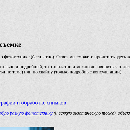
осъемке
о фототехнике (бесплатно). Ответ мы сможете прочитать здесь ж
тельно и подробный, то это платно и можно договориться отдел
ьи по теме) или по скайпу (только подробные консультации).
графии и обработке снимков
обую разную фототехнику
(и всякую экзотическую тоже), объе