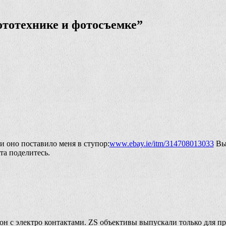
ототехнике и фотосъемке
”
и оно поставило меня в ступор:
www.ebay.ie/itm/314708013033
Вых
та поделитесь.
кон с электро контактами. ZS объективы выпускали только для п