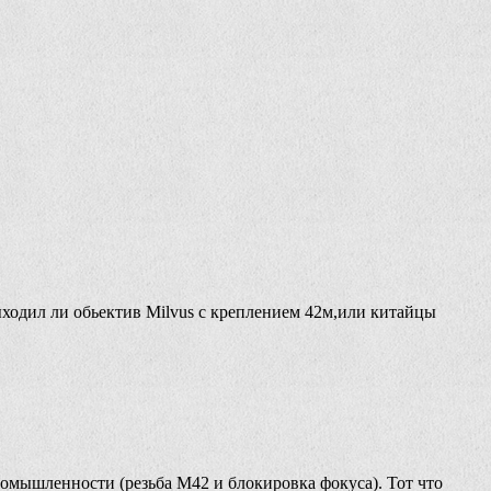
одил ли обьектив Milvus с креплением 42м,или китайцы
ромышленности (резьба М42 и блокировка фокуса). Тот что