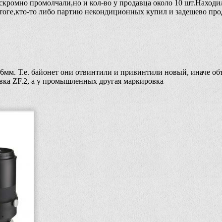
кромно промолчали,но и кол-во у продавца около 10 шт.Находил
тоге,кто-то либо партию некондиционных купил и задешево прод
мм. Т.е. байонет они отвинтили и привинтили новый, иначе об
овка ZF.2, а у промышленных другая маркировка