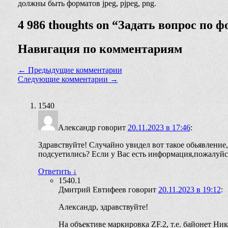
должны быть форматов jpeg, pjpeg, png.
4 986 thoughts on “
Задать вопрос по ф
Навигация по комментариям
← Предыдущие комментарии
Следующие комментарии →
1540
Александр
говорит
20.11.2023 в 17:46
:
Здравствуйте! Случайно увидел вот такое обьявление,
подсуетились? Если у Вас есть информация,пожалуйс
Ответить
↓
1540.1
Дмитрий Евтифеев
говорит
20.11.2023 в 19:12
:
Александр, здравствуйте!
На объективе маркировка ZF.2, т.е. байонет Ни