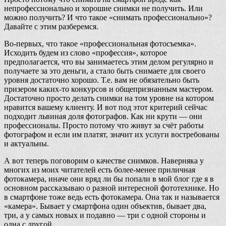
непрофессионально и хорошие снимки не получить. Или
можно получить? И что такое «снимать профессионально»?
Давайте с этим разберемся.
Во-первых, что такое «профессиональная фотосъемка».
Исходить будем из слово «профессия», которое
предполагается, что вы занимаетесь этим делом регулярно и
получаете за это деньги, а стало быть снимаете для своего
уровня достаточно хорошо. Т.е. вам не обязательно быть
призером каких-то конкурсов и общепризнанным мастером.
Достаточно просто делать снимки на том уровне на котором
нравится вашему клиенту. И вот под этот критерий сейчас
подходит львиная доля фотографов. Как ни крути — они
профессионалы. Просто потому что живут за счёт работы
фотографом и если им платят, значит их услуги востребованы
и актуальны.
А вот теперь поговорим о качестве снимков. Наверняка у
многих из моих читателей есть более-менее приличная
фотокамера, иначе они вряд ли бы попали в мой блог где я в
основном рассказываю о разной интересной фототехнике. Но
в смартфоне тоже ведь есть фотокамера. Она так и называется
«камера». Бывает у смартфона один объектив, бывает два,
три, а у самых новых и подавно — три с одной стороны и
одна с другой.