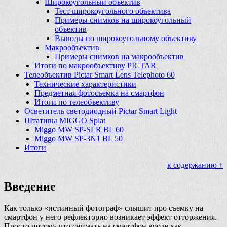
Широкоугольный объектив
Тест широкоугольного объектива
Примеры снимков на широкоугольный
объектив
Выводы по широкоугольному объективу
Макрообъектив
Примеры снимков на макрообъектив
Итоги по макрообъективу PICTAR
Телеобъектив Pictar Smart Lens Telephoto 60
Технические характеристики
Предметная фотосъемка на смартфон
Итоги по телеобъективу
Осветитель светодиодный Pictar Smart Light
Штативы MIGGO Splat
Miggo MW SP-SLR BL 60
Miggo MW SP-3N1 BL 50
Итоги
к содержанию ↑
Введение
Как только «истинный фотограф» слышит про съемку на
смартфон у него рефлекторно возникает эффект отторжения.
Просто потому что снимать на смартфон вроде как