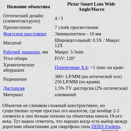
Pictar Smart Lens Wide
Название объектива
Angle/Macro
Оптический дизайн
4 / 3
(элементов/групп)
Просветление
7 слоёв просветления
Фокусное расстояние
Эквивалентное - 16 мм
Широкоугольный: 0.5X / Макро:
Масштаб
12X
Рабочий диапазон
, мм
Макро: 3-5mm
Угол обзора
FOV: 120°
Хроматические
Поперечные ХА
: <1 пикс на краю
аберрации
300+ LP/MM (на оптической оси)
Разрешение
250 LP/MM (по краям)
Дисторсия
1.5% TV дисторсия (2% оптическая)
Материал
алюминий
Объектив не слишком сложный конструктивно, но
существенно лучше простых его аналогов, где вообще 2-3
элемента и они больше похожи на объективы начала 19-ого
века. Тут важно отметить, что хорошо когда есть выбор между
дорогими объективами для смартфона типа
ZEISS Exolens
,