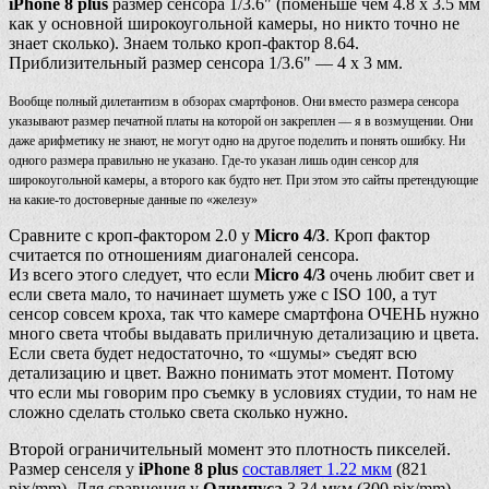
iPhone 8 plus
размер сенсора 1/3.6" (поменьше чем 4.8 x 3.5 мм
как у основной широкоугольной камеры, но никто точно не
знает сколько). Знаем только кроп-фактор 8.64.
Приблизительный размер сенсора 1/3.6" — 4 х 3 мм.
Вообще полный дилетантизм в обзорах смартфонов. Они вместо размера сенсора
указывают размер печатной платы на которой он закреплен — я в возмущении. Они
даже арифметику не знают, не могут одно на другое поделить и понять ошибку. Ни
одного размера правильно не указано. Где-то указан лишь один сенсор для
широкоугольной камеры, а второго как будто нет. При этом это сайты претендующие
на какие-то достоверные данные по «железу»
Сравните с кроп-фактором 2.0 у
Micro 4/3
. Кроп фактор
считается по отношениям диагоналей сенсора.
Из всего этого следует, что если
Micro 4/3
очень любит свет и
если света мало, то начинает шуметь уже с ISO 100, а тут
сенсор совсем кроха, так что камере смартфона ОЧЕНЬ нужно
много света чтобы выдавать приличную детализацию и цвета.
Если света будет недостаточно, то «шумы» съедят всю
детализацию и цвет. Важно понимать этот момент. Потому
что если мы говорим про съемку в условиях студии, то нам не
сложно сделать столько света сколько нужно.
Второй ограничительный момент это плотность пикселей.
Размер сенселя у
iPhone 8 plus
составляет 1.22 мкм
(821
pix/mm). Для сравнения у
Олимпуса
3.34 мкм (300 pix/mm).