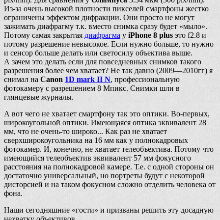
Из-за очень высокой плотности пикселей смартфоны жестко
ограничены эффектом дифракции. Они просто не могут
зажимать диафрагму т.к. вместо снимка сразу будет «мыло».
Потому самая закрытая
диафрагма
у
iPhone 8 plus
это f2.8 и
потому разрешение невысокое. Если нужно больше, то нужно
и сенсор больше делать или светосилу объектива выше.
А зачем это делать если для повседневных снимков такого
разрешения более чем хватает? Не так давно (2009—2010гг) я
снимал на
Canon
1D mark II N
, профессиональную
фотокамеру с разрешением 8 Мпикс. Снимки шли в
глянцевые журналы.
А вот чего не хватает смартфону так это оптики. Во-первых,
широкоугольной оптики. Имеющаяся оптика эквивалент 28
мм, что не очень-то широко... Как раз не хватает
сверхширокоугольника на 16 мм как у полнокадровых
фотокамер. И, конечно, не хватает телеобъектива. Потому что
имеющийся телеобъектив эквивалент 57 мм фокусного
расстояния на полнокадровой камере. Т.е. с одной стороны он
достаточно универсальный, но портреты будут с некоторой
дисторсией и на таком фокусном сложно отделить человека от
фона.
Наши сегодняшние «гости» и призваны решить эту досадную
нехватку объективов.