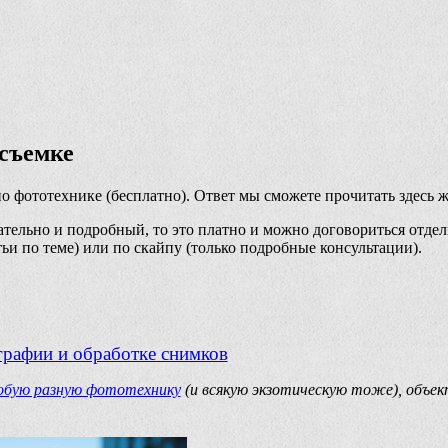
осъемке
о фототехнике (бесплатно). Ответ мы сможете прочитать здесь ж
тельно и подробный, то это платно и можно договориться отдел
ьи по теме) или по скайпу (только подробные консультации).
графии и обработке снимков
обую разную фототехнику
(и всякую экзотическую тоже), объе