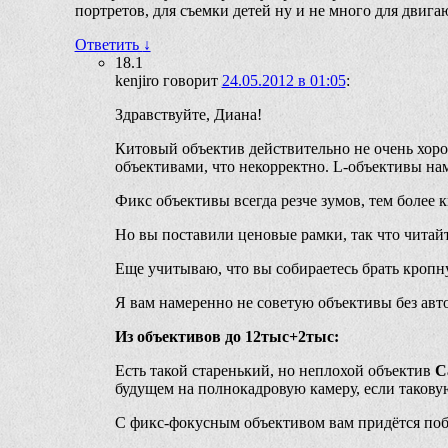
портретов, для съемки детей ну и не много для двиг
Ответить
↓
18.1
kenjiro
говорит
24.05.2012 в 01:05
:
Здравствуйте, Диана!
Китовый объектив действительно не очень хоро
объективами, что некорректно. L-объективы на
Фикс объективы всегда резче зумов, тем более 
Но вы поставили ценовые рамки, так что читай
Еще учитываю, что вы собираетесь брать кропн
Я вам намеренно не советую объективы без авто
Из объективов до 12тыс+2тыс:
Есть такой старенький, но неплохой объектив
C
будущем на полнокадровую камеру, если такову
С фикс-фокусным объективом вам придётся побег