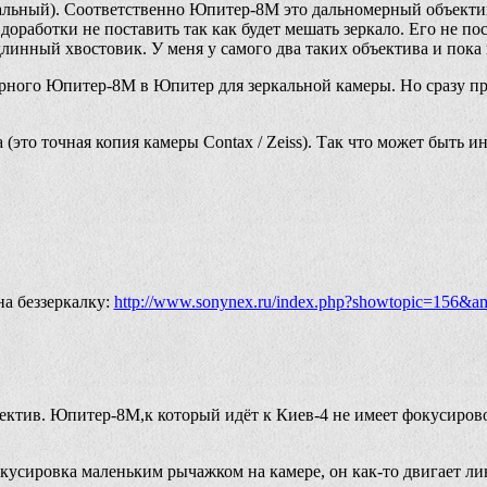
кальный). Соответственно Юпитер-8М это дальномерный объект
доработки не поставить так как будет мешать зеркало. Его не п
инный хвостовик. У меня у самого два таких объектива и пока
рного Юпитер-8М в Юпитер для зеркальной камеры. Но сразу пр
(это точная копия камеры Contax / Zeiss). Так что может быть и
на беззеркалку:
http://www.sonynex.ru/index.php?showtopic=156&am
бъектив. Юпитер-8М,к который идёт к Киев-4 не имеет фокусиров
окусировка маленьким рычажком на камере, он как-то двигает ли