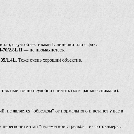
вило, с зум-объективами L-линейки или с фикс-
-70/2.8L II
— не промахнетесь.
35/1.4L
. Тоже очень хороший объектив.
ортаж ими точно неудобно снимать (хотя раньше снимали).
й, не является "обрезком" от нормального и встанет у вас в
и перескочите этап "пулеметной стрельбы" из фотокамеры.