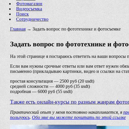
Фотомагазин
Видеосъемка
Поиск
Сотрудничество
Главная
→ Задать вопрос по фототехнике и фотосъемке
Задать вопрос по фототехнике и фот
На этой странице я постараюсь ответить на ваши вопросы п
Если вам нужны срочные ответы или вам ответ нужен обяза
письменно (прикладываю картинки, видео и ссылки на стат
простая консультация
— 2500 руб (20 usdt)
средней сложности
— 4000 руб (35 usdt)
подробная
— 6000 руб (55 usdt)
Также есть онлайн-курсы по разным жанрам фото
Практический опыт у меня постоянно накапливается, я
пр
пользуюсь
.
Обо мне вы можете почитать по этой ссылке