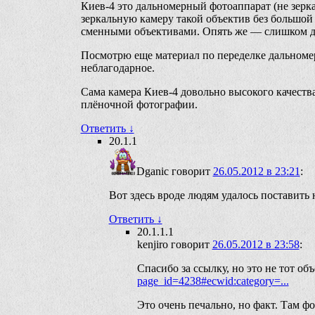
Киев-4 это дальномерный фотоаппарат (не зер
зеркальную камеру такой объектив без большой 
сменными объективами. Опять же — слишком дл
Посмотрю еще материал по переделке дальноме
неблагодарное.
Сама камера Киев-4 довольно высокого качества 
плёночной фотографии.
Ответить
↓
20.1.1
Dganic
говорит
26.05.2012 в 23:21
:
Вот здесь вроде людям удалось поставить 
Ответить
↓
20.1.1.1
kenjiro
говорит
26.05.2012 в 23:58
:
Спасибо за ссылку, но это не тот о
page_id=4238#ecwid:category=...
Это очень печально, но факт. Там ф