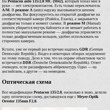
На
Pentacon auto 135/2.8 MC (М42)
, который попал мне в
руки — нет электроконтактов. Есть только переключатель
A/M
. В
режиме А
(auto) наружу высовывается шпенек
диафрагмы. Вы фокусируетесь на открытой диафрагме на
соответствующей камере (Praktica, Exacta), а закрывается
диафрагма только в момент съемки. В
режиме М
(Manual)
шпенек убирается внутрь байонета и не мешает работать в
полностью мануальном режиме — диафрагма управляется
только диафрагменным кольцом, удобно использовать на
сторонних камерах.
Кстати, уже не первый раз встречаю надпись
GDR
(German
Democratic Republic). Видел в некоторых обзорах недоумение
по этому поводу. Дело в том, что на оправе объективов часто
встречается
DDR
(Deutsche Demokratische Republik). Ответ
очевиден, если расшифровать аббревиатуру. Одно — на
английском, а другое — на немецком.
Оптическая схема
Все модификации
Pentacon 135/2.8
, насколько я знаю, делили
одну оптическую схему, доставшуюся еще с
Meyer-Optik
Orestor 135mm F2.8
.