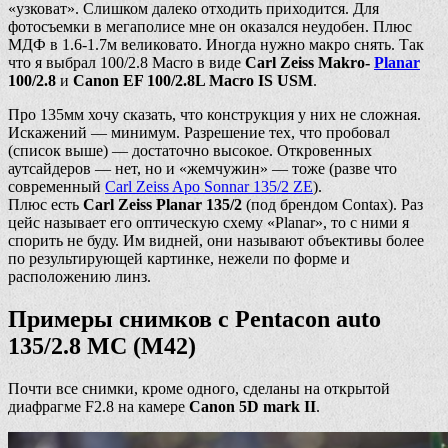
«узковат». Слишком далеко отходить приходится. Для
фотосъемки в мегаполисе мне он оказался неудобен. Плюс
МДФ в 1.6-1.7м великовато. Иногда нужно макро снять. Так
что я выбрал 100/2.8 Macro в виде
Carl Zeiss Makro-
Planar
100/2.8
и
Canon EF 100/2.8L Macro IS USM
.
Про 135мм хочу сказать, что конструкция у них не сложная.
Искажений — минимум. Разрешение тех, что пробовал
(список выше) — достаточно высокое. Откровенных
аутсайдеров — нет, но и «жемчужин» — тоже (разве что
современный
Carl Zeiss Apo Sonnar 135/2 ZE
).
Плюс есть
Carl Zeiss Planar 135/2
(под брендом Contax). Раз
цейс называет его оптическую схему «Planar», то с ними я
спорить не буду. Им видней, они называют объективы более
по результирующей картинке, нежели по форме и
расположению линз.
Примеры снимков с Pentacon auto
135/2.8 MC (М42)
Почти все снимки, кроме одного, сделаны на открытой
диафрагме F2.8 на камере
Canon 5D mark II
.