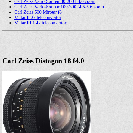
Carl Zeiss Vario-Sonnar 80-200 f 4.0 zoom
Carl Zeiss Vario-Sonnar 100-300 f4.5-5.6 zoom
Carl Zeiss 500 Mirotar f8
Mutar II 2x teleconvertor
Mutar III 1.4x teleconvertor
—
Carl Zeiss Distagon 18 f4.0