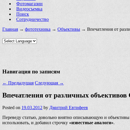
Фотомагазин
Видеосъемка
Поиск
Сотрудничество
Главная
→
фототехника
→
Объективы
→ Впечатления от различ
Навигация по записям
←
Предыдущая
Следующая
→
Впечатления от различных объективов Ca
Posted on
19.03.2012
by
Дмитрий Евтифеев
Переведу статью, довольно внятно описывающую и объективы 
использовать, и добавил строчку
«известные аналоги»
.