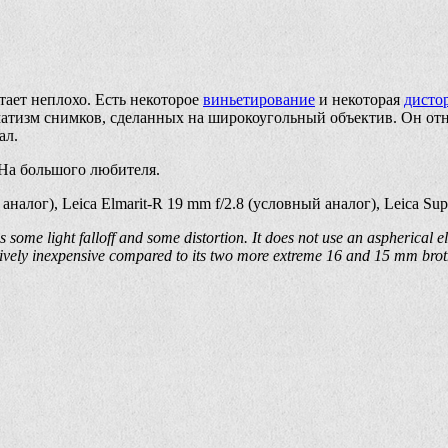
тает неплохо. Есть некоторое
виньетирование
и некоторая
дисто
атизм снимков, сделанных на широкоугольный объектив. Он отно
ал.
На большого любителя.
 аналог), Leica Elmarit-R 19 mm f/2.8 (условный аналог), Leica Su
 is some light falloff and some distortion. It does not use an aspherical e
elatively inexpensive compared to its two more extreme 16 and 15 mm brot