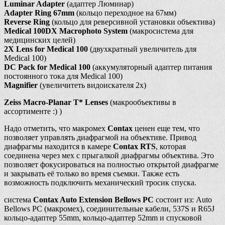
Luminar Adapter
(адаптер Люминар)
Adapter Ring 67mm
(кольцо переходное на 67мм)
Reverse Ring
(кольцо для реверсивной установки объектива)
Medical 100DX Macrophoto System
(макросистема для
медицинских целей)
2X Lens for Medical 100
(двухкратный увеличитель для
Medical 100)
DC Pack for Medical 100
(аккумуляторный адаптер питания
постоянного тока для Medical 100)
Magnifier
(увеличитеть видоискателя 2х)
Zeiss Macro-Planar T* Lenses
(макрообъективы в
ассортименте :) )
Надо отметить, что макромех
Contax
ценен еще тем, что
позволяет управлять диафрагмой на объективе. Привод
диафрагмы находится в камере
Contax RTS
, которая
соединена через мех с прыгалкой диафрагмы объектива. Это
позволяет фокусироваться на полностью открытой диафрагме
и закрывать её только во время съемки. Также есть
возможность подключить механический тросик спуска.
система
Contax Auto Extension Bellows PC
состоит из: Auto
Bellows PC (макромех), соединительные кабели, 537S и R65J
кольцо-адаптер 55mm, кольцо-адаптер 52mm и спусковой