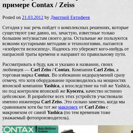
примере Contax / Zeiss
Posted on
21.03.2012
by
Дмитрий Евтифеев
Сегодня у нас речь пойдет о комплексных решениях, которые
существуют уже давно, но, зачастую, известные только
большим энтузиастам своего дела. Остальные же пользуются
всякими кустарными методами и технологиями, пытаются
«изобрести велосипед». Надеюсь это убережет кого-нибудь от
напрасной траты времени и направит по правильному пути.
Рассматривать я буду, как и указано в названии, своих
любимцев —
Carl Zeiss / Contax
. Компания
Carl Zeiss
, а
торговая марка
Contax
. Во избежании недоразумений сразу
отмечу, что хотя оборудование производилось на мощностях
японской компании
Yashica
, а впоследствие на той же Yashica,
но под контролем японской же
Kyocera
, качество истинно
цейсовское. В разработке всех этих устройств участвовали
именно инженеры
Carl Zeiss
. Это сильно заметно, когда мы
сравниваем хотя бы тот же
макромех
от
Carl Zeiss
с
макромехом от самой
Yashica
(по тем временам тоже
уважаемый фотопроизводитель).