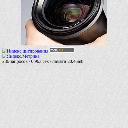
236 запросов / 0,963 сек / памяти 20.46mb