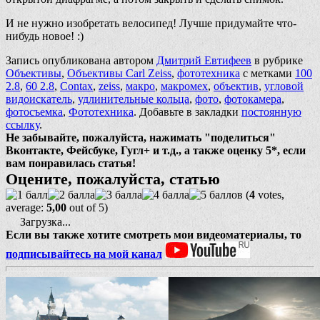
И не нужно изобретать велосипед! Лучше придумайте что-
нибудь новое! :)
Запись опубликована автором
Дмитрий Евтифеев
в рубрике
Объективы
,
Объективы Carl Zeiss
,
фототехника
с метками
100
2.8
,
60 2.8
,
Contax
,
zeiss
,
макро
,
макромех
,
объектив
,
угловой
видоискатель
,
удлинительные кольца
,
фото
,
фотокамера
,
фотосъемка
,
Фототехника
. Добавьте в закладки
постоянную
ссылку
.
Не забывайте, пожалуйста, нажимать "поделиться"
Вконтакте, Фейсбуке, Гугл+ и т.д., а также оценку 5*, если
вам понравилась статья!
Оцените, пожалуйста, статью
(
4
votes,
average:
5,00
out of 5)
Загрузка...
Если вы также хотите смотреть мои видеоматериалы, то
подписывайтесь на мой канал