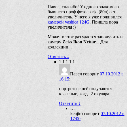
Павел, спасибо! У одного знакомого
бывшего проф.фотографа (80л) есть
увеличитель. У него я уже поживился
камерой yashica 124G
. Пришла пора
увеличителя :)
Может в этот раз удастся заполучить и
камеру
Zeiss Ikon Nettar
... Для
коллекции...
Ответить
↓
1.1.1.1.1
Павел
говорит
07.10.2012 в
16:15
:
портреты с неё получаются
классные, когда 2 окуляра
Ответить
↓
…
kenjiro
говорит
07.10.2012 в
17:00
: