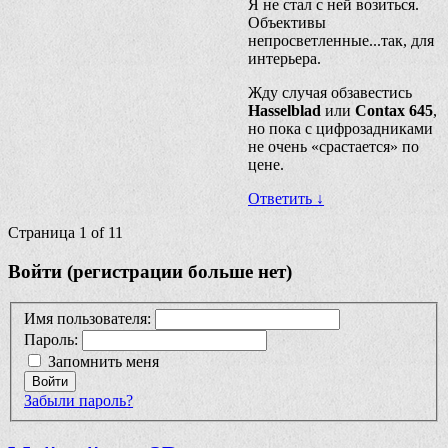
Я не стал с ней возиться.
Объективы
непросветленные...так, для
интерьера.
Жду случая обзавестись
Hasselblad
или
Contax 645
,
но пока с цифрозадниками
не очень «срастается» по
цене.
Ответить
↓
Страница 1 of 1
1
Войти (регистрации больше нет)
Имя пользователя:
Пароль:
Запомнить меня
Войти
Забыли пароль?