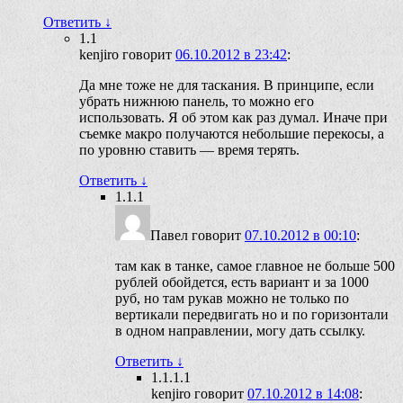
Ответить
↓
1.1
kenjiro
говорит
06.10.2012 в 23:42
:
Да мне тоже не для таскания. В принципе, если
убрать нижнюю панель, то можно его
использовать. Я об этом как раз думал. Иначе при
съемке макро получаются небольшие перекосы, а
по уровню ставить — время терять.
Ответить
↓
1.1.1
Павел
говорит
07.10.2012 в 00:10
:
там как в танке, самое главное не больше 500
рублей обойдется, есть вариант и за 1000
руб, но там рукав можно не только по
вертикали передвигать но и по горизонтали
в одном направлении, могу дать ссылку.
Ответить
↓
1.1.1.1
kenjiro
говорит
07.10.2012 в 14:08
: