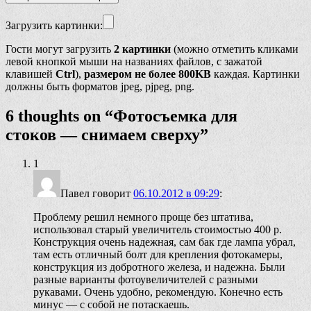
Загрузить картинки:
Гости могут загрузить
2 картинки
(можно отметить кликами
левой кнопкой мыши на названиях файлов, с зажатой
клавишей
Ctrl
),
размером не более 800KB
каждая. Картинки
должны быть форматов jpeg, pjpeg, png.
6 thoughts on “
Фотосъемка для
стоков — снимаем сверху
”
1
Павел
говорит
06.10.2012 в 09:29
:
Проблему решил немного проще без штатива,
использовал старый увеличитель стоимостью 400 р.
Конструкция очень надежная, сам бак где лампа убрал,
там есть отличный болт для крепления фотокамеры,
конструкция из добротного железа, и надежна. Были
разные варианты фотоувеличителей с разными
рукавами. Очень удобно, рекомендую. Конечно есть
минус — с собой не потаскаешь.