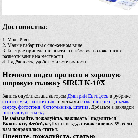
Достоинства:
1. Малый вес
2. Малые габариты с сложенном виде
3. Быстрое приведение штатива в «боевое положение» и
развёртывание на местности
4. Надёжность, удобство и эстетичность
Немного видео про него и хорошую
шаровую головку SIRUI K-10X
Запись опубликована автором
Дмитрий Евтифеев
в рубрике
фотосъемка
,
фототехника
с метками
создание сцены
,
съемка
сверху
,
фотостоки
,
Фототехника
,
штатив
. Добавьте в закладки
постоянную ссылку
.
Не забывайте, пожалуйста, нажимать "поделиться"
Вконтакте, Фейсбуке, Гугл+ и т.д., а также оценку 5*, если
вам понравилась статья!
Оцените, пожалуйста, статью