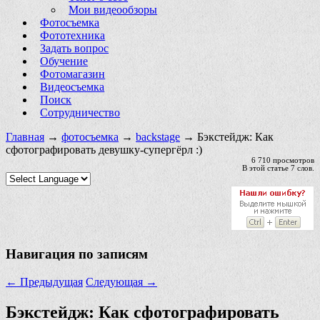
Мои видеообзоры
Фотосъемка
Фототехника
Задать вопрос
Обучение
Фотомагазин
Видеосъемка
Поиск
Сотрудничество
Главная
→
фотосъемка
→
backstage
→ Бэкстейдж: Как
сфотографировать девушку-супергёрл :)
6 710 просмотров
В этой статье 7 слов.
Навигация по записям
←
Предыдущая
Следующая
→
Бэкстейдж: Как сфотографировать