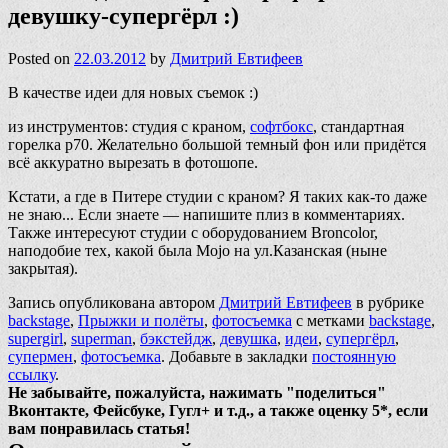
девушку-супергёрл :)
Posted on
22.03.2012
by
Дмитрий Евтифеев
В качестве идеи для новых съемок :)
из инструментов: студия с краном,
софтбокс
, стандартная
горелка p70. Желательно большой темный фон или придётся
всё аккуратно вырезать в фотошопе.
Кстати, а где в Питере студии с краном? Я таких как-то даже
не знаю... Если знаете — напишите плиз в комментариях.
Также интересуют студии с оборудованием Broncolor,
наподобие тех, какой была Mojo на ул.Казанская (ныне
закрытая).
Запись опубликована автором
Дмитрий Евтифеев
в рубрике
backstage
,
Прыжки и полёты
,
фотосъемка
с метками
backstage
,
supergirl
,
superman
,
бэкстейдж
,
девушка
,
идеи
,
супергёрл
,
супермен
,
фотосъемка
. Добавьте в закладки
постоянную
ссылку
.
Не забывайте, пожалуйста, нажимать "поделиться"
Вконтакте, Фейсбуке, Гугл+ и т.д., а также оценку 5*, если
вам понравилась статья!