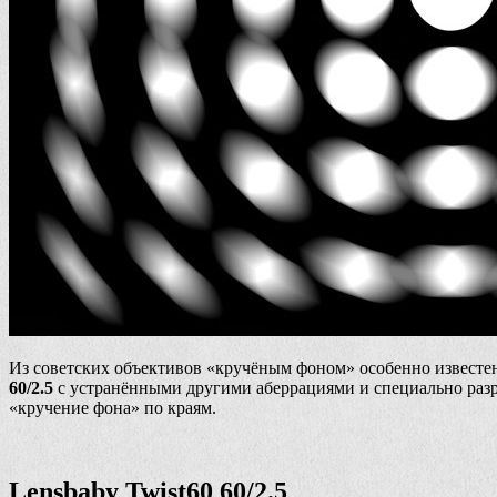
Из советских объективов «кручёным фоном» особенно известен
60/2.5
с устранёнными другими аберрациями и специально раз
«кручение фона» по краям.
Lensbaby Twist60 60/2.5