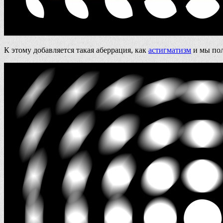
К этому добавляется такая аберрация, как
астигматизм
и мы пол