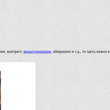
ие, контраст,
виньетирование
, аберрации и т.д., то здесь важн