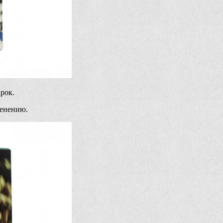
рок.
менению.