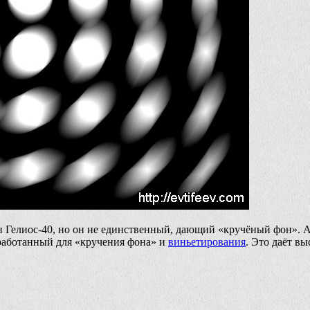
 Гелиос-40, но он не единственный, дающий «кручёный фон». А 
работанный для «кручения фона» и
виньетирования
. Это даёт в