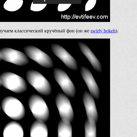
учаем классический кручёный фон (он же
swirly bokeh
).