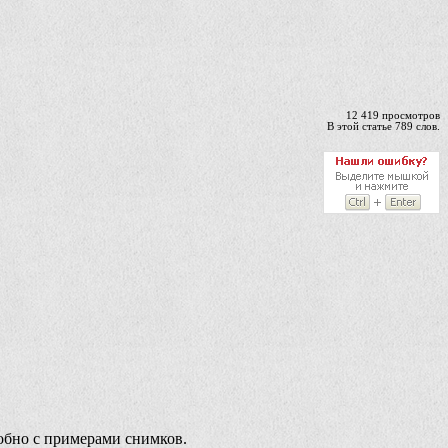
12 419 просмотров
В этой статье 789 слов.
робно с примерами снимков.