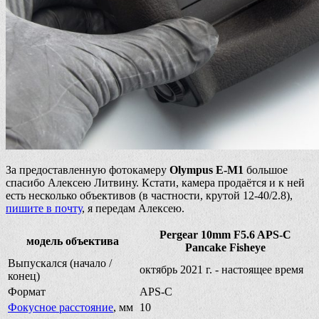
За предоставленную фотокамеру
Olympus E-M1
большое
спасибо Алексею Литвину. Кстати, камера продаётся и к ней
есть несколько объективов (в частности, крутой 12-40/2.8),
пишите в почту
, я передам Алексею.
Pergear 10mm F5.6 APS-C
модель объектива
Pancake Fisheye
Выпускался (начало /
октябрь 2021 г. - настоящее время
конец)
Формат
APS-C
Фокусное расстояние
, мм
10