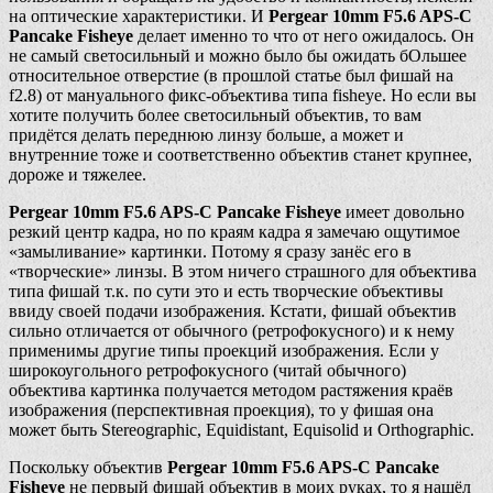
на оптические характеристики. И
Pergear 10mm F5.6 APS-C
Pancake Fisheye
делает именно то что от него ожидалось. Он
не самый светосильный и можно было бы ожидать бОльшее
относительное отверстие (в прошлой статье был фишай на
f2.8) от мануального фикс-объектива типа fisheye. Но если вы
хотите получить более светосильный объектив, то вам
придётся делать переднюю линзу больше, а может и
внутренние тоже и соответственно объектив станет крупнее,
дороже и тяжелее.
Pergear 10mm F5.6 APS-C Pancake Fisheye
имеет довольно
резкий центр кадра, но по краям кадра я замечаю ощутимое
«замыливание» картинки. Потому я сразу занёс его в
«творческие» линзы. В этом ничего страшного для объектива
типа фишай т.к. по сути это и есть творческие объективы
ввиду своей подачи изображения. Кстати, фишай объектив
сильно отличается от обычного (ретрофокусного) и к нему
применимы другие типы проекций изображения. Если у
широкоугольного ретрофокусного (читай обычного)
объектива картинка получается методом растяжения краёв
изображения (перспективная проекция), то у фишая она
может быть Stereographic, Equidistant, Equisolid и Orthographic.
Поскольку объектив
Pergear 10mm F5.6 APS-C Pancake
Fisheye
не первый фишай объектив в моих руках, то я нашёл