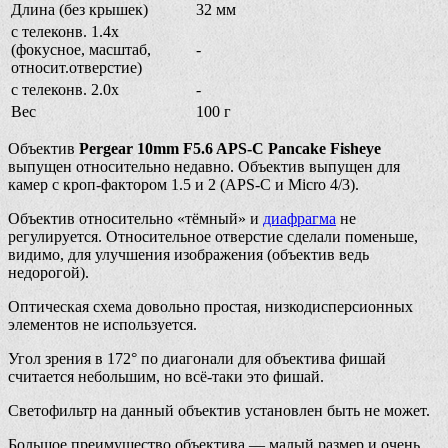
Длина (без крышек)
32 мм
с телеконв. 1.4х
(фокусное, масштаб,
-
относит.отверстие)
с телеконв. 2.0х
-
Вес
100 г
Объектив
Pergear 10mm F5.6 APS-C Pancake Fisheye
выпущен относительно недавно. Объектив выпущен для
камер с кроп-фактором 1.5 и 2 (APS-C и Micro 4/3).
Объектив относительно «тёмный» и
диафрагма
не
регулируется. Относительное отверстие сделали поменьше,
видимо, для улучшения изображения (объектив ведь
недорогой).
Оптическая схема довольно простая, низкодисперсионных
элементов не используется.
Угол зрения в 172° по диагонали для объектива фишай
считается небольшим, но всё-таки это фишай.
Светофильтр на данный объектив установлен быть не может.
Большое преимущество объектива — малый размер и очень