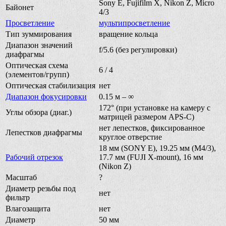
Sony E, Fujifilm X, Nikon Z, Micro
Байонет
4/3
Просветление
мультипросветление
Тип зуммирования
вращение кольца
Диапазон значений
f/5.6 (без регулировки)
диафрагмы
Оптическая схема
6 / 4
(элементов/групп)
Оптическая стабилизация
нет
Диапазон фокусировки
0.15 м – ∞
172° (при установке на камеру с
Углы обзора (диаг.)
матрицей размером APS-C)
нет лепестков, фиксированное
Лепестков диафрагмы
круглое отверстие
18 мм (SONY E), 19.25 мм (M4/3),
Рабочий отрезок
17.7 мм (FUJI X-mount), 16 мм
(Nikon Z)
Масштаб
?
Диаметр резьбы под
нет
фильтр
Влагозащита
нет
Диаметр
50 мм