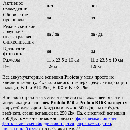
Активное
нет
нет
охлаждение
Обновление
да
да
прошивки
Режим световой
ловушки /
да / да
да / да
инфракрасная
синхронизация
Крепление
да
да
фотозонта
Размеры
11 х 23,5 х 10 см
11 х 23,5 х 10 см
Вес
1,9 кг
1,9 кг
Все аккумуляторные вспышки
Profoto
у меня просто не
влезли в таблицу. Их стало много и теперь сразу две вариации
выходят, B10 и B10 Plus, B10X и B10X Plus...
В первой строке я отметил что чисто по выходящей энергии
модификации вспышек
Profoto B10
и
Profoto B10X
находятся
в другой категории. Когда вам нужно 500 Дж, вы не будете
выбирать среди вспышек на 250 Дж. Да, с энергией вспышки
250 Дж тоже многое можно сделать (
фотосъемка лошадей
,
фотосъемка скейтбордистов и детей
,
еще съемка детей
,
прыжки на батуте
), но всё-таки не всё!