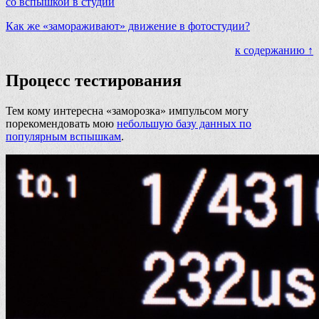
со вспышкой в студии
Как же «замораживают» движение в фотостудии?
к содержанию ↑
Процесс тестирования
Тем кому интересна «заморозка» импульсом могу
порекомендовать мою
небольшую базу данных по
популярным вспышкам
.