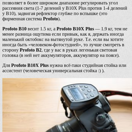
позволяет в более широком диапазоне регулировать угол
рассеяния света (1-7 делений у B10X Plus против 1-4 делений
у B10), задвигая рефлектор глубже по вспышке (это
фирменная система
Profoto
).
Profoto B10
весит 1.5 кг, а
Profoto B10X Plus
— 1.9 кг, тем не
менее разница ощутима если привык, как я, держать иногда
маленький октобокс на вытянутой руке. Т.е. если вы хотите
иногда быть «человеком-фотостудией», то лучше смотреть в
сторону
Profoto B2
, где у вас в руках легенькая световая
головка (в ней нет аккумуляторов, аккумулятор на поясе).
Для
Profoto B10X Plus
нужна всё-таки студийная стойка или
ассистент (человеческая универсальная стойка :) ).