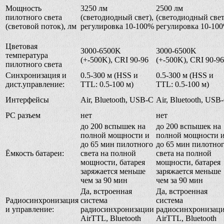
Мощность
3250 лм
2500 лм
пилотного света
(светодиодный свет),
(светодиодный свет
(световой поток), лм
регулировка 10-100%
регулировка 10-10
Цветовая
3000-6500K
3000-6500K
температура
(+-500K), CRI 90-96
(+-500K), CRI 90-96
пилотного света
Синхронизация и
0.5-300 м (HSS и
0.5-300 м (HSS и
дист.управление:
TTL: 0.5-100 м)
TTL: 0.5-100 м)
Интерфейсы
Air, Bluetooth, USB-C
Air, Bluetooth, USB
PC разъем
нет
нет
до 200 вспышек на
до 200 вспышек на
полной мощности и
полной мощности 
до 65 мин пилотного
до 65 мин пилотно
Ёмкость батареи:
света на полной
света на полной
мощности, батарея
мощности, батарея
заряжается меньше
заряжается меньше
чем за 90 мин
чем за 90 мин
Да, встроенная
Да, встроенная
Радиосинхронизация
система
система
и управление:
радиосинхронизации
радиосинхронизац
AirTTL, Bluetooth
AirTTL, Bluetooth