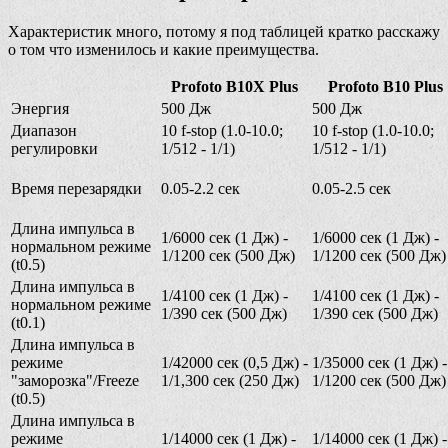
Характеристик много, потому я под таблицей кратко расскажу
о том что изменилось и какие преимущества.
Profoto B10X Plus
Profoto B10 Plus
Энергия
500 Дж
500 Дж
Диапазон
10 f-stop (1.0-10.0;
10 f-stop (1.0-10.0;
регулировки
1/512 - 1/1)
1/512 - 1/1)
Время перезарядки
0.05-2.2 сек
0.05-2.5 сек
Длина импульса в
1/6000 сек (1 Дж) -
1/6000 сек (1 Дж) -
нормальном режиме
1/1200 сек (500 Дж)
1/1200 сек (500 Дж)
(t0.5)
Длина импульса в
1/4100 сек (1 Дж) -
1/4100 сек (1 Дж) -
нормальном режиме
1/390 сек (500 Дж)
1/390 сек (500 Дж)
(t0.1)
Длина импульса в
режиме
1/42000 сек (0,5 Дж) -
1/35000 сек (1 Дж) -
"заморозка"/Freeze
1/1,300 сек (250 Дж)
1/1200 сек (500 Дж)
(t0.5)
Длина импульса в
режиме
1/14000 сек (1 Дж) -
1/14000 сек (1 Дж) -