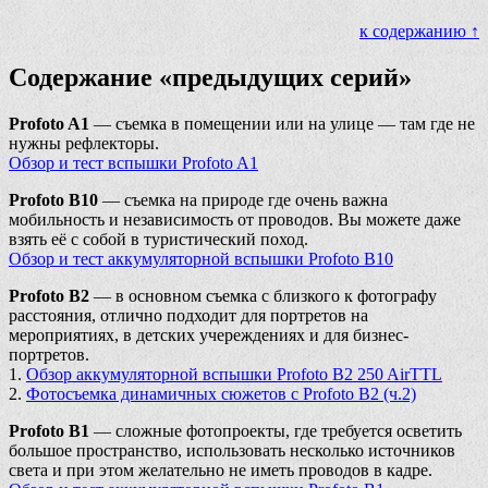
к содержанию ↑
Содержание «предыдущих серий»
Profoto A1
— съемка в помещении или на улице — там где не
нужны рефлекторы.
Обзор и тест вспышки Profoto A1
Profoto B10
— съемка на природе где очень важна
мобильность и независимость от проводов. Вы можете даже
взять её с собой в туристический поход.
Обзор и тест аккумуляторной вспышки Profoto B10
Profoto B2
— в основном съемка с близкого к фотографу
расстояния, отлично подходит для портретов на
мероприятиях, в детских учереждениях и для бизнес-
портретов.
1.
Обзор аккумуляторной вспышки Profoto B2 250 AirTTL
2.
Фотосъемка динамичных сюжетов с Profoto B2 (ч.2)
Profoto B1
— сложные фотопроекты, где требуется осветить
большое пространство, использовать несколько источников
света и при этом желательно не иметь проводов в кадре.