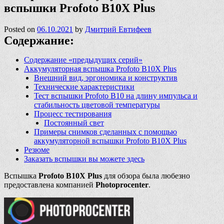
вспышки Profoto B10X Plus
Posted on
06.10.2021
by
Дмитрий Евтифеев
Содержание:
Содержание «предыдущих серий»
Аккумуляторная вспышка Profoto B10X Plus
Внешний вид, эргономика и конструктив
Технические характеристики
Тест вспышки Profoto B10 на длину импульса и
стабильность цветовой температуры
Процесс тестирования
Постоянный свет
Примеры снимков сделанных с помощью
аккумуляторной вспышки Profoto B10X Plus
Резюме
Заказать вспышки вы можете здесь
Вспышка
Profoto B10X Plus
для обзора была любезно
предоставлена компанией
Photoprocenter
.