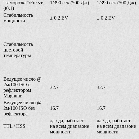
"заморозка"/Freeze
1/390 сек (500 Дж)
1/390 сек (500 Дж)
(t0.1)
Стабильность
± 0.2 EV
± 0.2 EV
мощности
Стабильность
цветовой
температуры
Ведущее число @
2м/100 ISO с
32.7
32.7
рефлектором
Magnum:
Ведущее число @
2м/100 ISO без
16.7
16.7
рефлектора
да / да, работает
да / да, работает
TTL / HSS
на всем диапазоне
на всем диапазоне
мощности
мощности