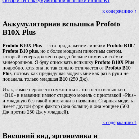
Обзор и тест аккумуляторной вспышки Profoto B1
к содержанию ↑
Аккумуляторная вспышка Profoto
B10X Plus
Profoto B10X Plus
— это продолжение линейки
Profoto B10
/
Profoto B10 plus
, но с более мощным пилотным светом,
который теперь должен гораздо больше помочь в съёмке
видеороликов. Я буду описывать вспышку
Profoto B10X Plus
подробно, хотя она не так сильно отличается от
Profoto B10
Plus
, потому как предыдущая модель мне как раз в руки не
попадала, только младшая
B10
(250 Дж).
Итак, самое первое что нужно знать это то что вспышки с
«B10» в названии имеют старшую модель с приставкой «Plus»
и младшую без такой приставки в названии. Старшая модель
имеет другой форм-фактор (она больше) и она мощнее (500
Дж против 250 Дж у младшей).
к содержанию ↑
Внешний вид, эргономика и