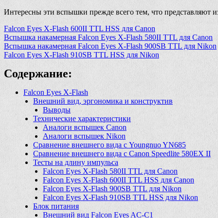
Интересны эти вспышки прежде всего тем, что представляют 
Falcon Eyes X-Flash 600II TTL HSS для Canon
Вспышка накамерная Falcon Eyes X-Flash 580II TTL для Canon
Вспышка накамерная Falcon Eyes X-Flash 900SB TTL для Nikon
Falcon Eyes X-Flash 910SB TTL HSS для Nikon
Содержание:
Falcon Eyes X-Flash
Внешний вид, эргономика и конструктив
Выводы
Технические характеристики
Аналоги вспышек Canon
Аналоги вспышек Nikon
Сравнение внешнего вида с Youngnuo YN685
Сравнение внешнего вида с Canon Speedlite 580EX II
Тесты на длину импульса
Falcon Eyes X-Flash 580II TTL для Canon
Falcon Eyes X-Flash 600II TTL HSS для Canon
Falcon Eyes X-Flash 900SB TTL для Nikon
Falcon Eyes X-Flash 910SB TTL HSS для Nikon
Блок питания
Внешний вид Falcon Eyes AC-C1