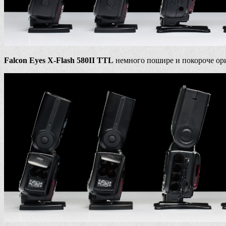
Falcon Eyes X-Flash 580II TTL
немного пошире и покороче ор