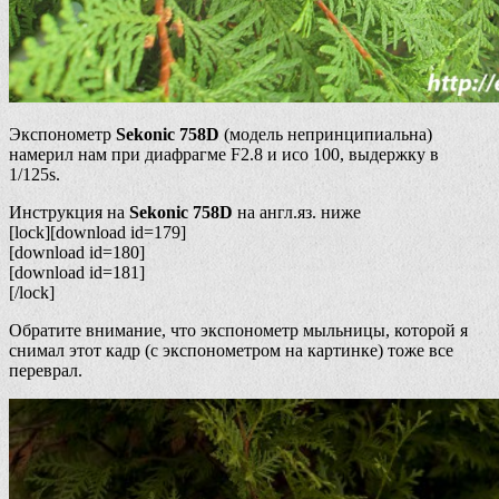
Экспонометр
Sekonic 758D
(модель непринципиальна)
намерил нам при диафрагме F2.8 и исо 100, выдержку в
1/125s.
Инструкция на
Sekonic 758D
на англ.яз. ниже
[lock][download id=179]
[download id=180]
[download id=181]
[/lock]
Обратите внимание, что экспонометр мыльницы, которой я
снимал этот кадр (с экспонометром на картинке) тоже все
переврал.