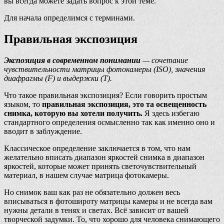
вы всегда можете задать вопрос к этой теме.
Для начала определимся с терминами.
Правильная экспозиция
Экспозиция в современном понимании
— сочетание
чувствительности матрицы фотокамеры (ISO), значения
диафрагмы (F) и выдержки (T).
Что такое правильная экспозиция? Если говорить простым
языком, то
правильная экспозиция, это та освещенность
снимка, которую вы хотели получить.
Я здесь избегаю
стандартного определения осмысленно так как именно оно и
вводит в заблуждение.
Классическое определение заключается в том, что нам
желательно вписать диапазон яркостей снимка в диапазон
яркостей, которые может принять светочувствительный
материал, в нашем случае матрица фотокамеры.
Но снимок ваш как раз не обязательно должен весь
вписываться в фотошироту матрицы камеры и не всегда вам
нужны детали в тенях и светах. Всё зависит от вашей
творческой задумки. То, что хорошо для человека снимающего