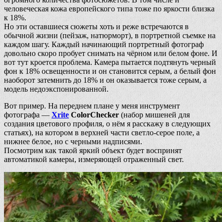
человеческая кожа европейского типа тоже по яркости близка
к 18%.
Но эти оставшиеся сюжеты хоть и реже встречаются в
обычной жизни (пейзаж, натюрморт), в портретной съемке на
каждом шагу. Каждый начинающий портретный фотограф
довольно скоро пробует снимать на чёрном или белом фоне. И
вот тут кроется проблема. Камера пытается подтянуть черный
фон к 18% освещенности и он становится серым, а белый фон
наоборот затемнить до 18% и он оказывается тоже серым, а
модель недоэкспонированной.
Вот пример. На переднем плане у меня инструмент
фотографа —
Xrite
ColorChecker
(набор мишеней для
создания цветового профиля, о нём я расскажу в следующих
статьях), на котором в верхней части светло-серое поле, а
нижнее белое, но с черными надписями.
Посмотрим как такой яркий объект будет воспринят
автоматикой камеры, измеряющей отраженный свет.