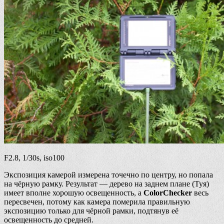
F2.8, 1/30s, iso100
Экспозиция камерой измерена точечно по центру, но попала
на чёрную рамку. Результат — дерево на заднем плане (Туя)
имеет вполне хорошую освещенность, а
ColorChecker
весь
пересвечен, потому как камера померила правильную
экспозицию только для чёрной рамки, подтянув её
освещенность до средней.