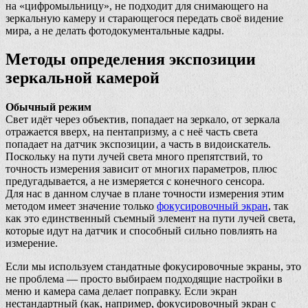
на «цифромыльницу», не подходит для снимающего на
зеркальную камеру и старающегося передать своё видение
мира, а не делать фотодокументальные кадры.
Методы определения экспозиции
зеркальной камерой
Обычный режим
Свет идёт через объектив, попадает на зеркало, от зеркала
отражается вверх, на пентапризму, а с неё часть света
попадает на датчик экспозиции, а часть в видоискатель.
Поскольку на пути лучей света много препятствий, то
точность измерения зависит от многих параметров, плюс
предугадывается, а не измеряется с конечного сенсора.
Для нас в данном случае в плане точности измерения этим
методом имеет значение только
фокусировочный экран
, так
как это единственный съемный элемент на пути лучей света,
которые идут на датчик и способный сильно повлиять на
измерение.
Если мы используем стандатные фокусировочные экраны, это
не проблема — просто выбираем подходящие настройки в
меню и камера сама делает поправку. Если экран
нестандартный (как, например, фокусировочный экран с