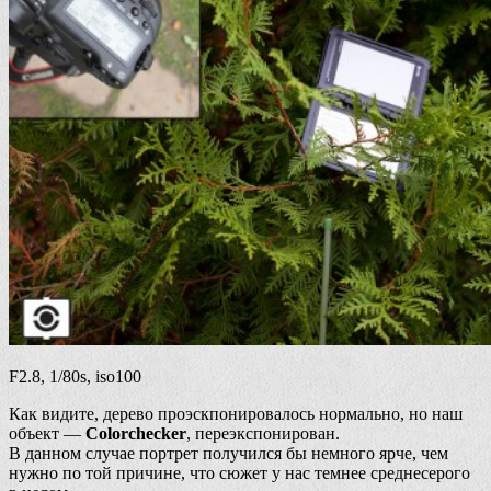
F2.8, 1/80s, iso100
Как видите, дерево проэскпонировалось нормально, но наш
объект —
Colorchecker
, переэкспонирован.
В данном случае портрет получился бы немного ярче, чем
нужно по той причине, что сюжет у нас темнее среднесерого