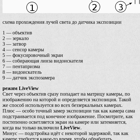
схема прохождения лучей света до датчика экспозиции
1 — объектив
2 — зеркало
3 — затвор
4 — сенсор камеры
5 — фокусировочный экран
6 — собирающая линза видоискателя
7 — пентапризма
8 — видоискатель
9 — датчик экспозамера
режим LiveView
Свет через объектив сразу попадает на матрицу камеры, по
изображению на которой и определяется экспозиция. Такой
же способ используется во всех беззеркальных камерах.
Плюс — особо точный замер экспозиции так как камера сама
подстраивается под конечное изображение. Посмотрите, как
постепенно осветляется экран на камере или затемняется,
когда вы только включили
LiveView
.
Минус — подстройка идёт с некоторой задержкой, так как
камере требуется какое-то время, чтобы обработать