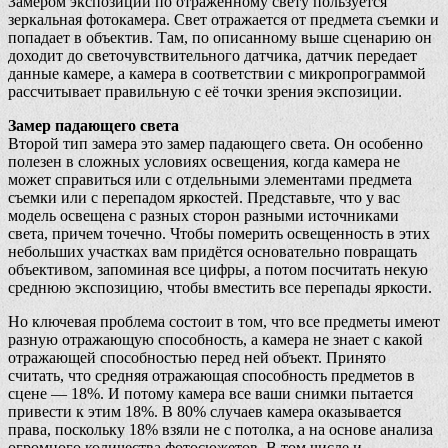
Замером экспозиции по отраженному свету пользуется
зеркальная фотокамера. Свет отражается от предмета съемки и
попадает в объектив. Там, по описанному выше сценарию он
доходит до светочувствительного датчика, датчик передает
данные камере, а камера в соответствии с микропрограммой
рассчитывает правильную с её точки зрения экспозиции.
Замер падающего света
Второй тип замера это замер падающего света. Он особенно
полезен в сложных условиях освещения, когда камера не
может справиться или с отдельными элементами предмета
съемки или с перепадом яркостей. Представьте, что у вас
модель освещена с разных сторон разными источниками
света, причем точечно. Чтобы померить освещенность в этих
небольших участках вам придётся основательно повращать
объективом, запоминая все цифры, а потом посчитать некую
среднюю экспозицию, чтобы вместить все перепады яркости.
Но ключевая проблема состоит в том, что все предметы имеют
разную отражающую способность, а камера не знает с какой
отражающей способностью перед ней объект. Принято
считать, что средняя отражающая способность предметов в
сцене — 18%. И потому камера все ваши снимки пытается
привести к этим 18%. В 80% случаев камера оказывается
права, поскольку 18% взяли не с потолка, а на основе анализа
огромного количества фотосюжетов. В том числе и