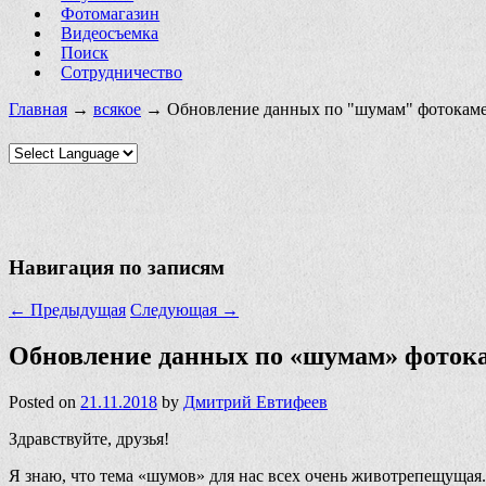
Фотомагазин
Видеосъемка
Поиск
Сотрудничество
Главная
→
всякое
→ Обновление данных по "шумам" фотокам
Навигация по записям
←
Предыдущая
Следующая
→
Обновление данных по «шумам» фоток
Posted on
21.11.2018
by
Дмитрий Евтифеев
Здравствуйте, друзья!
Я знаю, что тема «шумов» для нас всех очень животрепещущая.