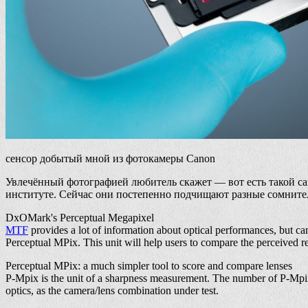
сенсор добытый мной из фотокамеры Canon
Увлечённый фотографией любитель скажет — вот есть такой сай
институте. Сейчас они постепенно подчищают разные сомнител
DxOMark's Perceptual Megapixel
MTF
provides a lot of information about optical performances, but 
Perceptual MPix. This unit will help users to compare the perceived r
Perceptual MPix: a much simpler tool to score and compare lenses
P-Mpix is the unit of a sharpness measurement. The number of P-Mpix o
optics, as the camera/lens combination under test.