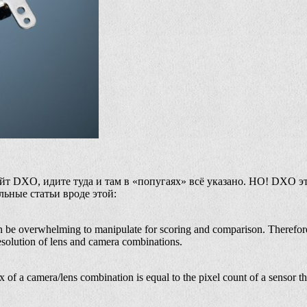
т DXO, идите туда и там в «попугаях» всё указано. НО! DXO эт
ьные статьи вроде этой:
can be overwhelming to manipulate for scoring and comparison. Theref
esolution of lens and camera combinations.
f a camera/lens combination is equal to the pixel count of a sensor tha