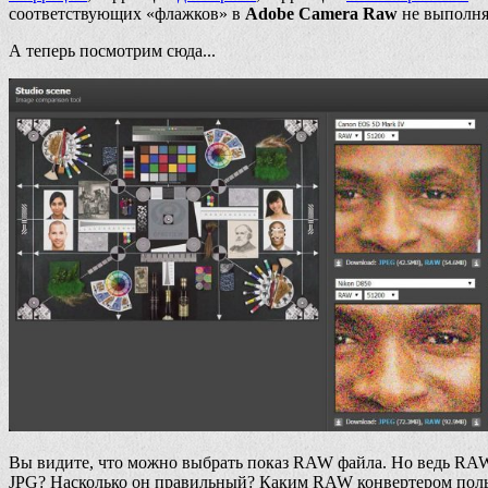
соответствующих «флажков» в
Adobe Camera Raw
не выполня
А теперь посмотрим сюда...
Вы видите, что можно выбрать показ RAW файла. Но ведь RAW н
JPG? Насколько он правильный? Каким RAW конвертером польз