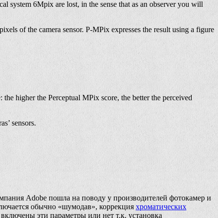
l system 6Mpix are lost, in the sense that as an observer you will
 pixels of the camera sensor. P-MPix expresses the result using a figure
the higher the Perceptual MPix score, the better the perceived
ras’ sensors.
 компания Adobe пошла на поводу у производителей фотокамер и
ключается обычно «шумодав», коррекция
хроматических
 включены эти параметры или нет т.к. установка