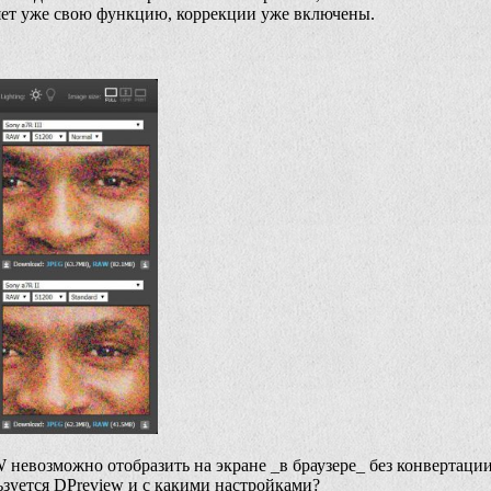
ет уже свою функцию, коррекции уже включены.
евозможно отобразить на экране _в браузере_ без конвертации е
уется DPreview и с какими настройками?