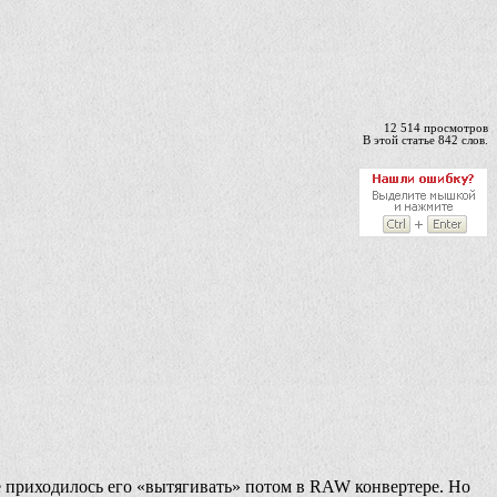
12 514 просмотров
В этой статье 842 слов.
е приходилось его «вытягивать» потом в RAW конвертере. Но