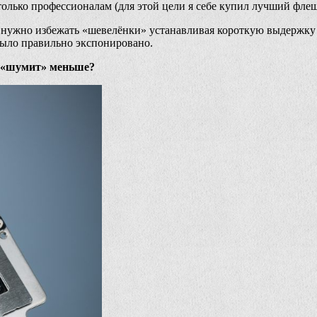
только профессионалам (для этой цели я себе купил лучший фле
ы нужно избежать «шевелёнки» устанавливая короткую выдержку п
было правильно экспонировано.
ь «шумит» меньше?