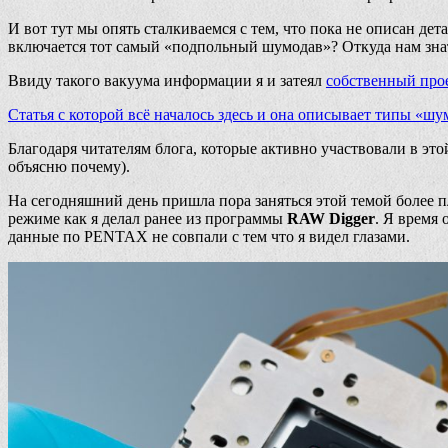
И вот тут мы опять сталкиваемся с тем, что пока не описан де
включается тот самый «подпольный шумодав»? Откуда нам зна
Ввиду такого вакуума информации я и затеял
собственный про
Статья с которой всё началось здесь и она описывает типы «ш
Благодаря читателям блога, которые активно участвовали в это
объясню почему).
На сегодняшний день пришла пора заняться этой темой более 
режиме как я делал ранее из программы
RAW Digger
. Я время
данные по PENTAX не совпали с тем что я видел глазами.