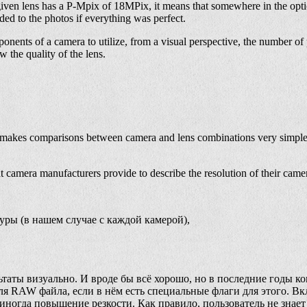
ven lens has a P-Mpix of 18MPix, it means that somewhere in the optica
ded to the photos if everything was perfect.
omponents of a camera to utilize, from a visual perspective, the number of
 the quality of the lens.
t makes comparisons between camera and lens combinations very simple: 
hat camera manufacturers provide to describe the resolution of their came
ры (в нашем случае с каждой камерой),
ультаты визуально. И вроде бы всё хорошо, но в последние годы
я RAW файла, если в нём есть специальные флаги для этого. В
иногда повышение резкости. Как правило, пользователь не знает