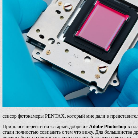
сенсор фотокамеры PENTAX, который мне дали в представите
Пришлось перейти на «старый-добрый»
Adobe Photoshop
в пла
стали полностью совпадать с тем что вижу. Для большинства др
должны быть на одном графике и масштаб должен совпадать.