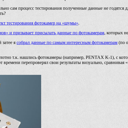
тально сам процесс тестирования полученные данные не годятся 
ть?
ект тестирования фотокамер на «шумы»
.
умов» и призывает присылать данные по фотокамерам
, которых не
й затее я
собрал данные по самым интересным фотокамерам
(по о
плотно т.к. нашлись фотокамеры (например, PENTAX K-1), с кот
 от времени перепроверял свои результаты визуально, сравнивая