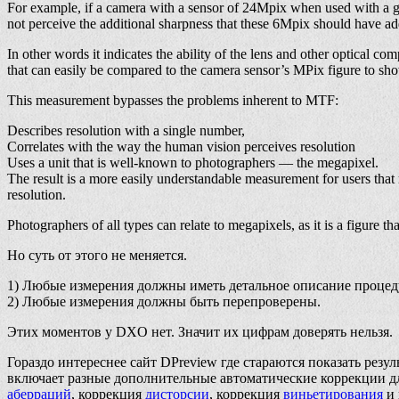
For example, if a camera with a sensor of 24Mpix when used with a gi
not perceive the additional sharpness that these 6Mpix should have ad
In other words it indicates the ability of the lens and other optical c
that can easily be compared to the camera sensor’s MPix figure to show
This measurement bypasses the problems inherent to MTF:
Describes resolution with a single number,
Correlates with the way the human vision perceives resolution
Uses a unit that is well-known to photographers — the megapixel.
The result is a more easily understandable measurement for users tha
resolution.
Photographers of all types can relate to megapixels, as it is a figure t
Но суть от этого не меняется.
1) Любые измерения должны иметь детальное описание процеду
2) Любые измерения должны быть перепроверены.
Этих моментов у DXO нет. Значит их цифрам доверять нельзя.
Гораздо интереснее сайт DPreview где стараются показать рез
включает разные дополнительные автоматические коррекции дл
аберраций
, коррекция
дисторсии
, коррекция
виньетирования
и 