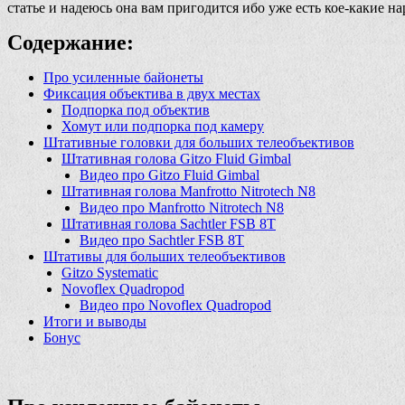
статье и надеюсь она вам пригодится ибо уже есть кое-какие на
Содержание:
Про усиленные байонеты
Фиксация объектива в двух местах
Подпорка под объектив
Хомут или подпорка под камеру
Штативные головки для больших телеобъективов
Штативная голова Gitzo Fluid Gimbal
Видео про Gitzo Fluid Gimbal
Штативная голова Manfrotto Nitrotech N8
Видео про Manfrotto Nitrotech N8
Штативная голова Sachtler FSB 8T
Видео про Sachtler FSB 8T
Штативы для больших телеобъективов
Gitzo Systematic
Novoflex Quadropod
Видео про Novoflex Quadropod
Итоги и выводы
Бонус