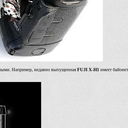
нными. Например, недавно выпущенная
FUJI X-H1
имеет байонет