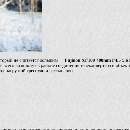
оторый не считается большим —
Fujinon XF100-400mm F4.5-5.
 всего возникнут в районе соединения телеконвертера и объекти
д нагрузкой треснуло и рассыпалось.
нагрузки на свою крепежную «пятку» придумали дополнительную