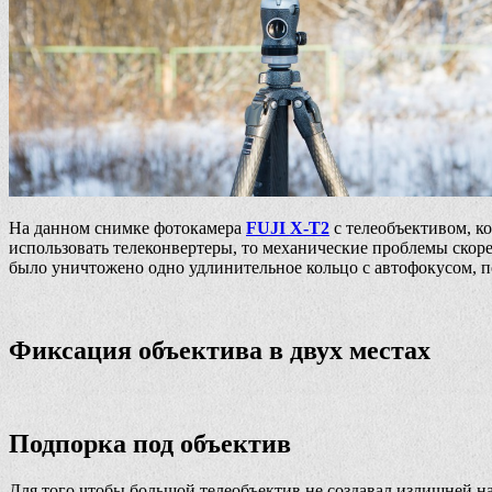
На данном снимке фотокамера
FUJI X-T2
с телеобъективом, к
использовать телеконвертеры, то механические проблемы скорее
было уничтожено одно удлинительное кольцо с автофокусом, по
Фиксация объектива в двух местах
Подпорка под объектив
Для того чтобы большой телеобъектив не создавал излишней 