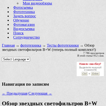
Мои видеообзоры
Фотосъемка
Фототехника
Задать вопрос
Обучение
Фотомагазин
Видеосъемка
Поиск
Сотрудничество
Главная
→
фототехника
→
Тесты фототехники
→ Обзор
звездных светофильтров B+W (теперь полный комплект!)
7 786 просмотров
В этой статье 912 слов.
Навигация по записям
←
Предыдущая
Следующая
→
Обзор звездных светофильтров B+W