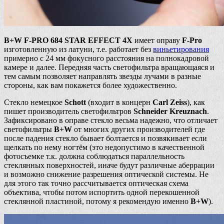
B+W F-PRO 684 STAR EFFECT 4X
имеет оправу
F-Pro
изготовленную из латуни, т.е. работает без
виньетирования
примерно с 24 мм фокусного расстояния на полнокадровой
камере и далее. Передняя часть светофильтра вращающаяся и
тем самым позволяет направлять звезды лучами в разные
стороны, как вам покажется более художественно.
Стекло немецкое
Schott
(входит в концерн
Carl Zeiss
), как
пишет производитель светофильтров
Schneider Kreuznach
.
Зафиксировано в оправе стекло весьма надежно, что отличает
светофильтры
B+W
от многих других производителей где
после падения стекло бывает болтается и позвякивает если
щелкать по нему ногтём (это недопустимо в качественной
фотосъемке т.к. должна соблюдаться параллельность
стеклянных поверхностей, иначе будут различные аберрации
и возможно снижение разрешения оптической системы. Не
для этого так точно рассчитывается оптическая схема
объектива, чтобы потом испортить одной перекошенной
стеклянной пластиной, потому я рекомендую именно
B+W
).