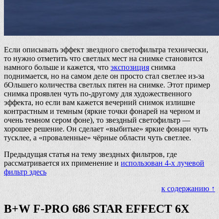
Если описывать эффект звездного светофильтра технически,
то нужно отметить что светлых мест на снимке становится
намного больше и кажется, что
экспозиция
снимка
поднимается, но на самом деле он просто стал светлее из-за
бОльшего количества светлых пятен на снимке. Этот пример
снимка проявлен чуть по-другому для художественного
эффекта, но если вам кажется вечерний снимок излишне
контрастным и темным (яркие точки фонарей на черном и
очень темном сером фоне), то звездный светофильтр —
хорошее решение. Он сделает «выбитые» яркие фонари чуть
тусклее, а «проваленные» чёрные области чуть светлее.
Предыдущая статья на тему звездных фильтров, где
рассматривается их применение и
использован 4-х лучевой
фильтр здесь
к содержанию ↑
B+W F-PRO 686 STAR EFFECT 6X