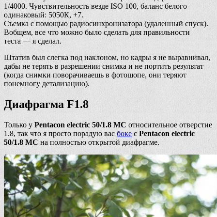
1/4000. Чувствительность везде ISO 100, баланс белого
одинаковый: 5050К, +7.
Съемка с помощью радиосинхронизатора (удаленный спуск).
Вобщем, все что можно было сделать для правильности
теста — я сделал.
Штатив был слегка под наклоном, но кадры я не выравнивал,
дабы не терять в разрешении снимка и не портить результат
(когда снимки поворачиваешь в фотошопе, они теряют
понемногу детализацию).
Диафрагма F1.8
Только у
Pentacon electric 50/1.8 MC
относительное отверстие
1.8, так что я просто порадую вас
боке
с
Pentacon electric
50/1.8 MC
на полностью открытой диафрагме.