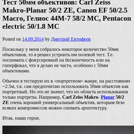
Тест 50мм объективов: Carl Zeiss
Makro-Planar 50/2 ZE, Canon EF 50/2.5
Macro, Гелиос 44М-7 58/2 МС, Pentacon
electric 50/1.8 MC
Posted on
14.09.2014
by
Дмитрий Евтифеев
Поскольку у меня собралось некоторое количество 50мм
объективов, то я решил устроить им полевой тест. Т.е.
поснимать с фокусировкой на бесконечность или на
гиперфокал, что я делаю не часто, особенно с 50мм
объективами.
Обычно я тестирую их в «портретном» жанре, на расстояниях
~2.5м, т.к. сам предпочитаю использовать 50мм объектив как
портретный. Но это не значит, что их область использования
только портреты. Например,
Carl Zeiss Makro-
Planar
50/2
ZE
очень хороший универсальный объектив, которым безо
всяких компромиссов можно снимать архитектуру.
Итак, наши герои.