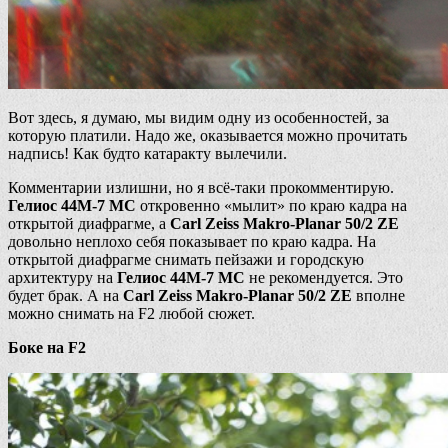
Вот здесь, я думаю, мы видим одну из особенностей, за
которую платили. Надо же, оказывается можно прочитать
надпись! Как будто катаракту вылечили.
Комментарии излишни, но я всё-таки прокомментирую.
Гелиос 44М-7 МС
откровенно «мылит» по краю кадра на
открытой диафрагме, а
Carl Zeiss Makro-Planar 50/2 ZE
довольно неплохо себя показывает по краю кадра. На
открытой диафрагме снимать пейзажи и городскую
архитектуру на
Гелиос 44М-7 МС
не рекомендуется. Это
будет брак. А на
Carl Zeiss Makro-Planar 50/2 ZE
вполне
можно снимать на F2 любой сюжет.
Боке на F2