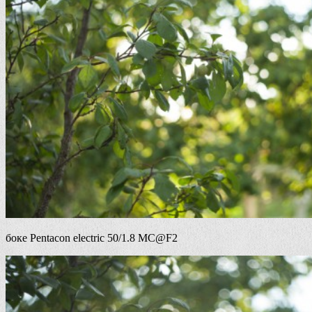
боке Pentacon electric 50/1.8 MC@F2