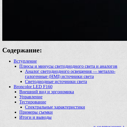
Содержание:
Вступление
Плюсы и минусы светодиодного света и аналогов
Аналог светодиодного освещения — металло-
галогенные (HMI) источники света
Светодиодные источники света
Broncolor LED F160
Внешний вид и эргономика
Управление
Тестирование
Спектральные характеристики
Примеры съемки
Итоги и выводы
к содержанию ↑