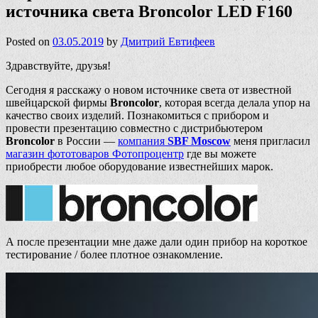
источника света Broncolor LED F160
Posted on
03.05.2019
by
Дмитрий Евтифеев
Здравствуйте, друзья!
Сегодня я расскажу о новом источнике света от известной
швейцарской фирмы
Broncolor
, которая всегда делала упор на
качество своих изделий. Познакомиться с прибором и
провести презентацию совместно с дистрибьютером
Broncolor
в России —
компания
SBF Moscow
меня пригласил
магазин фототоваров Фотопроцентр
где вы можете
приобрести любое оборудование известнейших марок.
А после презентации мне даже дали один прибор на короткое
тестирование / более плотное ознакомление.