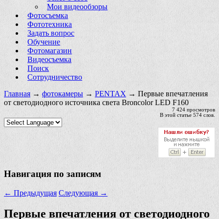
Мои видеообзоры
Фотосъемка
Фототехника
Задать вопрос
Обучение
Фотомагазин
Видеосъемка
Поиск
Сотрудничество
Главная
→
фотокамеры
→
PENTAX
→ Первые впечатления
от светодиодного источника света Broncolor LED F160
7 424 просмотров
В этой статье 574 слов.
Навигация по записям
←
Предыдущая
Следующая
→
Первые впечатления от светодиодного