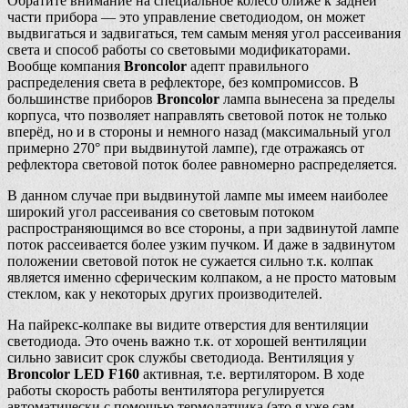
Обратите внимание на специальное колесо ближе к задней
части прибора — это управление светодиодом, он может
выдвигаться и задвигаться, тем самым меняя угол рассеивания
света и способ работы со световыми модификаторами.
Вообще компания
Broncolor
адепт правильного
распределения света в рефлекторе, без компромиссов. В
большинстве приборов
Broncolor
лампа вынесена за пределы
корпуса, что позволяет направлять световой поток не только
вперёд, но и в стороны и немного назад (максимальный угол
примерно 270° при выдвинутой лампе), где отражаясь от
рефлектора световой поток более равномерно распределяется.
В данном случае при выдвинутой лампе мы имеем наиболее
широкий угол рассеивания со световым потоком
распространяющимся во все стороны, а при задвинутой лампе
поток рассеивается более узким пучком. И даже в задвинутом
положении световой поток не сужается сильно т.к. колпак
является именно сферическим колпаком, а не просто матовым
стеклом, как у некоторых других производителей.
На пайрекс-колпаке вы видите отверстия для вентиляции
светодиода. Это очень важно т.к. от хорошей вентиляции
сильно зависит срок службы светодиода. Вентиляция у
Broncolor LED F160
активная, т.е. вертилятором. В ходе
работы скорость работы вентилятора регулируется
автоматически с помощью термодатчика (это я уже сам