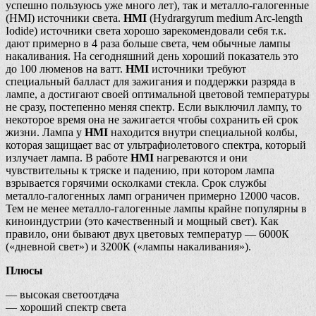
успешно пользуюсь уже много лет), так и металло-галогенные
(HMI) источники света.
HMI
(Hydrargyrum medium Arc-length
Iodide) источники света хорошо зарекомендовали себя т.к.
дают примерно в 4 раза больше света, чем обычные лампы
накаливания. На сегодняшний день хороший показатель это
до 100 люменов на ватт.
HMI
источники требуют
специальный балласт для зажигания и поддержки разряда в
лампе, а достигают своей оптимальной цветовой температуры
не сразу, постепенно меняя спектр. Если выключил лампу, то
некоторое время она не зажигается чтобы сохранить ей срок
жизни. Лампа у
HMI
находится внутри специальной колбы,
которая защищает вас от ультрафиолетового спектра, который
излучает лампа. В работе
HMI
нагреваются и они
чувствительны к тряске и падению, при котором лампа
взрывается горячими осколками стекла. Срок службы
металло-галогенных ламп ограничен примерно 12000 часов.
Тем не менее металло-галогенные лампы крайне популярны в
киноиндустрии (это качественный и мощный свет). Как
правило, они бывают двух цветовых температур — 6000К
(«дневной свет») и 3200К («лампы накаливания»).
Плюсы
— высокая светоотдача
— хороший спектр света