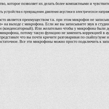
во, которое позволяет их делать более компактными и чувстви
ь устройства к превращению давления акустики в электрическое напряж
часто является преимуществом т.к. при этом микрофон не записы
з» на выходе с микрофона. Если же вы записываете звук в студии
 (конденсаторный). Или желательно чтобы у микрофона были д
 микрофона, потому такую функцию не заменить коррекцией в ау
представьте что вы почти кричите разговаривая по скайпу/зуме 
достаточное. Все эти микрофоны можно просто подключить к за