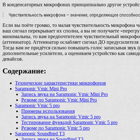
В конденсаторных микрофонах принципиально другое устройст
Чувствительность микрофона — значение, определяющее способност
Если вы поёте громко, то малая чувствительность микрофона 
ваш сигнал перекрывает их сполна, а вы не получаете «перегру
минимальны, то вам предпочтителен чувствительный микрофон
(аттенюатор). Аттенюатор ослабляет сигнал ДО предусилителя
Тогда вам не придётся сильно повышать голос записывая звук (
дополнительные усилители, а оцениваем устройство как само
девайсов.
Содержание:
Технические характеристики микрофонов
Saramonic Vmic Mini Pro
Запись звука на Saramonic Vmic Mini Pro
Резюме по Saramonic Vmic Mini Pro
Saramonic Vmic 5 pro
Примеры использования
Запись звука на Saramonic Vmic 5 pro
Тестирование функций Saramonic Vmic 5 pro
Резюме по Saramonic Vmic 5 pro
Saramonic Soundbird T3
Запись звука на Soundbird T3