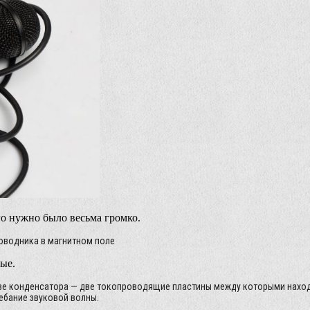
го нужно было весьма громко.
оводника в магнитном поле
ые.
е конденсатора — две токопроводящие пластины между которыми находит
ебание звуковой волны.