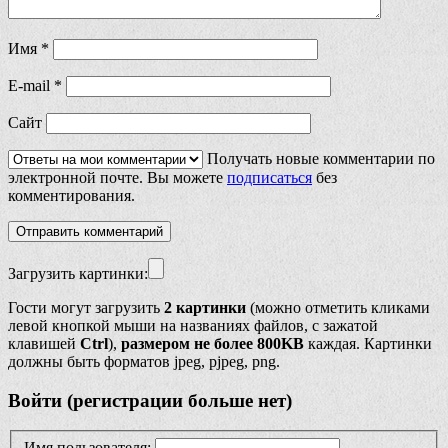
Имя
*
E-mail
*
Сайт
Получать новые комментарии по
электронной почте. Вы можете
подписаться
без
комментирования.
Загрузить картинки:
Гости могут загрузить
2 картинки
(можно отметить кликами
левой кнопкой мыши на названиях файлов, с зажатой
клавишей
Ctrl
),
размером не более 800KB
каждая. Картинки
должны быть форматов jpeg, pjpeg, png.
Войти (регистрации больше нет)
Имя пользователя: