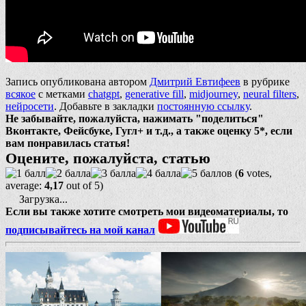
Запись опубликована автором
Дмитрий Евтифеев
в рубрике
всякое
с метками
chatgpt
,
generative fill
,
midjourney
,
neural filters
,
нейросети
. Добавьте в закладки
постоянную ссылку
.
Не забывайте, пожалуйста, нажимать "поделиться"
Вконтакте, Фейсбуке, Гугл+ и т.д., а также оценку 5*, если
вам понравилась статья!
Оцените, пожалуйста, статью
(
6
votes,
average:
4,17
out of 5)
Загрузка...
Если вы также хотите смотреть мои видеоматериалы, то
подписывайтесь на мой канал