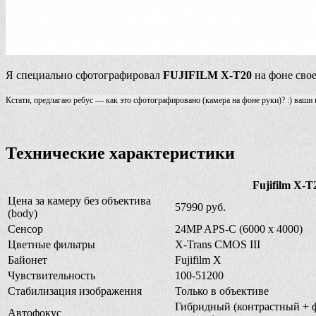
Я специально сфотографировал
FUJIFILM X-T20
на фоне свое
Кстати, предлагаю ребус — как это сфотографировано (камера на фоне руки)? :) ваш
Технические характеристики
Fujifilm X-T
Цена за камеру без объектива
57990 руб.
(body)
Сенсор
24MP APS-C (6000 x 4000)
Цветные фильтры
X-Trans CMOS III
Байонет
Fujifilm X
Чувствительность
100-51200
Стабилизация изображения
Только в объективе
Гибридный (контрастный + 
Автофокус