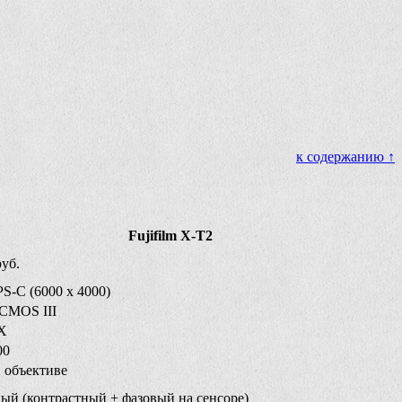
к содержанию ↑
Fujifilm X-T2
руб.
S-C (6000 x 4000)
 CMOS III
 X
00
в объективе
ый (контрастный + фазовый на сенсоре)