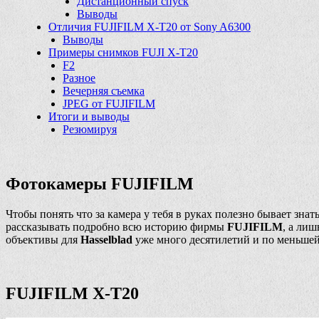
Дистанционный спуск
Выводы
Отличия FUJIFILM X-T20 от Sony A6300
Выводы
Примеры снимков FUJI X-T20
F2
Разное
Вечерняя съемка
JPEG от FUJIFILM
Итоги и выводы
Резюмируя
Фотокамеры FUJIFILM
Чтобы понять что за камера у тебя в руках полезно бывает знат
рассказывать подробно всю историю фирмы
FUJIFILM
, а ли
объективы для
Hasselblad
уже много десятилетий и по меньшей
FUJIFILM X-T20