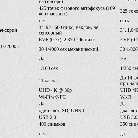
на сенсоре)
425 точек фазового автофокуса (169
325 точе
контрастных)
нет
есть
3", 921 600 пикс, наклон, не
тач-скрин
3″, 1,04
сенсорный
EVF (0.7x), 2 359 296 пикс
EVF (0.7
1/32000 с
30-1/4000 сек механический
30-1/80
Да
Нет
1/160 сек
1/250 се
До 14 к/
11 к/сек
при нал
UHD 4K @ 30p
UHD 4K
Wi-Fi w/NFC
Wi-Fi
Да
Да
один слот, SD, UHS-I
два сло
USB 2.0
USB 3.0 
400 снимков
350 сни
нет
да