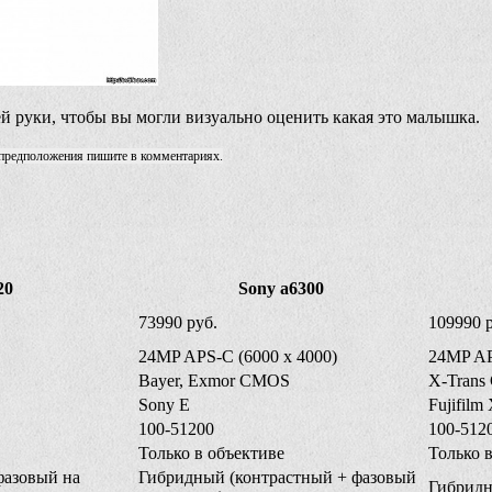
й руки, чтобы вы могли визуально оценить какая это малышка.
и предположения пишите в комментариях.
20
Sony a6300
73990 руб.
109990 
24MP APS-C (6000 x 4000)
24MP AP
Bayer, Exmor CMOS
X-Trans
Sony E
Fujifilm
100-51200
100-512
Только в объективе
Только 
фазовый на
Гибридный (контрастный + фазовый
Гибридн