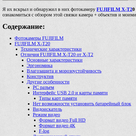
Я их вскрыл и обнаружил в них фотокамеру
FUJIFILM X-T2
0
ознакомиться с обзором этой связки камера + объектив и моим
Содержание:
Фотокамеры FUJIFILM
FUJIFILM X-T20
Технические характеристики
Отличия FUJIFILM X-T20 от X-T2
Основные характеристики
Эргономика
Влагозащита и морозоустойчивость
Конструктив
Другие особенности
PC разъем
Интерфейс USB 2.0 и карты памяти
Типы карт памяти
Нет возможности установить батарейный блок
Видоискатель
Режим видео
Формат видео Full HD
Формат видео 4К
F-log