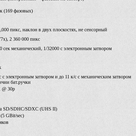
к (169 фазовых)
0,000 пикс, наклон в двух плоскостях, не сенсорный
7x), 2 360 000 пикс
00 сек механический, 1/32000 с электронным затвором
к
с с электронным затвором и до 11 к/с с механическим затвором
ичии бат.ручки
 @ 30p
та SD/SDHC/SDXC (UHS II)
(5 GBit/sec)
мков