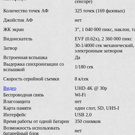
сенсоре)
Количество точек АФ
325 точек (169 фазовых)
Джойстик АФ
нет
ЖК экран
3", 1 040 000 пикс, наклон, 
Видоискатель
EVF (0.62x), 2 360 000 пикс
30-1/4000 сек механический, 
Затвор
электронным затвором
Встроенная вспышка
Да
Выдержка синхронизации со
1/180 сек
вспышкой
Скорость серийной съемки
8 к/сек
Видео
UHD 4K @ 30p
Беспроводная связь
Wi-Fi
Влагозащита
нет
Карта памяти
один слот, SD, UHS-I
Интерфейс
USB 2.0
Время работы от одной батареи
350 снимков
Возможность использовать
нет
батарейный блок