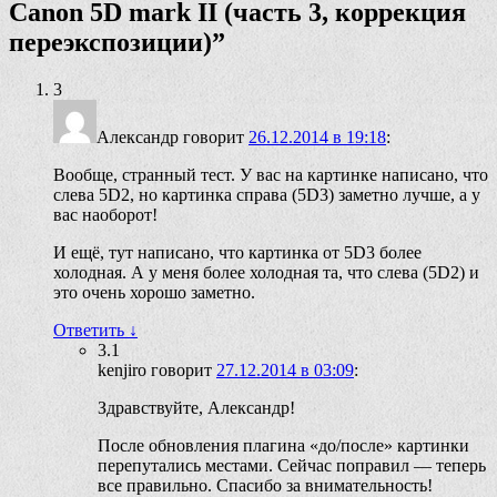
Canon 5D mark II (часть 3, коррекция
переэкспозиции)
”
3
Александр
говорит
26.12.2014 в 19:18
:
Вообще, странный тест. У вас на картинке написано, что
слева 5D2, но картинка справа (5D3) заметно лучше, а у
вас наоборот!
И ещё, тут написано, что картинка от 5D3 более
холодная. А у меня более холодная та, что слева (5D2) и
это очень хорошо заметно.
Ответить
↓
3.1
kenjiro
говорит
27.12.2014 в 03:09
:
Здравствуйте, Александр!
После обновления плагина «до/после» картинки
перепутались местами. Сейчас поправил — теперь
все правильно. Спасибо за внимательность!