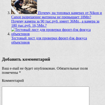
Почему, на топовых камерах от Nikon и
Canon разрешение матрицы не превышает 18Мп?
Почему камера за 90 тыс.руб. имеет 36Мп., а камера за
180 тыс.руб. 16,5Мп.?
Тестовый лист для проверки фронт-бэк фокуса
объективов
Добавить комментарий
Ваш e-mail не будет опубликован.
Обязательные поля
помечены
*
Комментарий