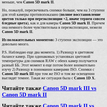
меньше, чем
Canon 5D mark II
.
Но, пожалуй, пересвечивать снимки больше, чем на 3 ступени
для этой камеры противопоказано (
полное восстановление
цветов только при переэкспозиции +2, иначе теряем совсем
бледные цвета
), как и для камеры
Canon 5D mark II
. Причем
она немного более чувствительна в переэкспозиции, нежели
Canon 5D mark II
.
Из положительных моментов:
3 ступени экспозиции — это
довольно много.
P.S. Наблюдаю еще два момента. 1) Разницу в цветовом
балансе камер. При одинаковых установках цветовой
температуры для снимков RAW с обеих камер получается
разный ББ. Этот момент я еще потом более внимательно
изучу 2) Разницу в понимании камерами ISO. Снимки с
Canon 5D mark III
при том же ISO и том же освещении
выглядят темнее. Такая же ситуация была с
Canon 1D X
.
Читайте также
Canon 5D mark III vs
Canon 5D mark II
Читайте также
Canon 5D mark II vs