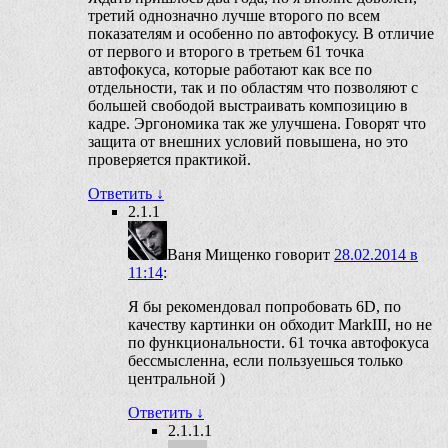
третий однозначно лучше второго по всем
показателям и особенно по автофокусу. В отличие
от первого и второго в третьем 61 точка
автофокуса, которые работают как все по
отдельности, так и по областям что позволяют с
большей свободой выстраивать композицию в
кадре. Эргономика так же улучшена. Говорят что
защита от внешних условий повышена, но это
проверяется практикой.
Ответить
↓
2.1.1
Ваня Мищенко
говорит
28.02.2014 в
11:14
:
Я бы рекомендовал попробовать 6D, по
качеству картинки он обходит MarkIII, но не
по функциональности. 61 точка автофокуса
бессмысленна, если пользуешься только
центральной )
Ответить
↓
2.1.1.1