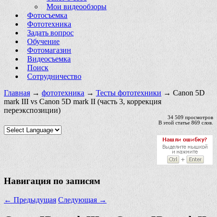
Мои видеообзоры
Фотосъемка
Фототехника
Задать вопрос
Обучение
Фотомагазин
Видеосъемка
Поиск
Сотрудничество
Главная
→
фототехника
→
Тесты фототехники
→ Canon 5D
mark III vs Canon 5D mark II (часть 3, коррекция
переэкспозиции)
34 509 просмотров
В этой статье 869 слов.
Навигация по записям
←
Предыдущая
Следующая
→