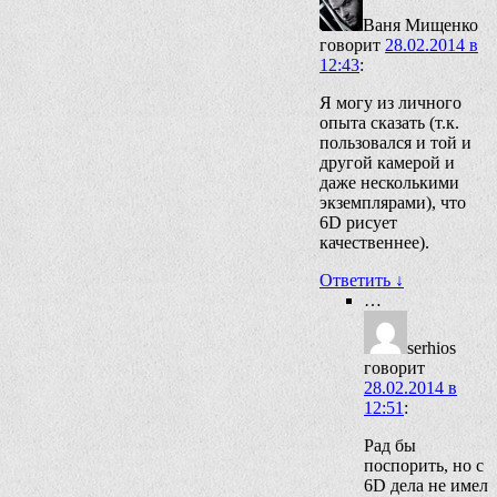
Ваня Мищенко
говорит
28.02.2014 в
12:43
:
Я могу из личного
опыта сказать (т.к.
пользовался и той и
другой камерой и
даже несколькими
экземплярами), что
6D рисует
качественнее).
Ответить
↓
…
serhios
говорит
28.02.2014 в
12:51
:
Рад бы
поспорить, но с
6D дела не имел