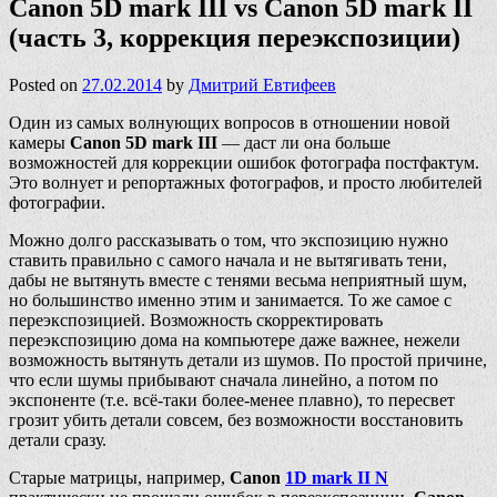
Canon 5D mark III vs Canon 5D mark II
(часть 3, коррекция переэкспозиции)
Posted on
27.02.2014
by
Дмитрий Евтифеев
Один из самых волнующих вопросов в отношении новой
камеры
Canon 5D mark III
— даст ли она больше
возможностей для коррекции ошибок фотографа постфактум.
Это волнует и репортажных фотографов, и просто любителей
фотографии.
Можно долго рассказывать о том, что экспозицию нужно
ставить правильно с самого начала и не вытягивать тени,
дабы не вытянуть вместе с тенями весьма неприятный шум,
но большинство именно этим и занимается. То же самое с
переэкспозицией. Возможность скорректировать
переэкспозицию дома на компьютере даже важнее, нежели
возможность вытянуть детали из шумов. По простой причине,
что если шумы прибывают сначала линейно, а потом по
экспоненте (т.е. всё-таки более-менее плавно), то пересвет
грозит убить детали совсем, без возможности восстановить
детали сразу.
Старые матрицы, например,
Canon
1D mark II N