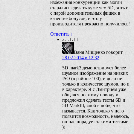
избежания конкуренции как могли
старались сделать хуже чем 5D, хоть и
с парой дополнительных фишек в
качестве бонусов, и это у
производителя прекрасно получилось!
Ответить
↓
2.1.1.1.1
Ваня Мищенко
говорит
28.02.2014 в 12:32
:
5D mark3 демонстрирует более
шумное изображение на низких
ISO (в районе 100), и дело не
только в количестве шумов, но и
в характере. Я с Дмитрием уже
общался по этому поводу и
предложил сделать тесты 6D и
5D MarkIII, «лоб в лоб», что
называется. Как только у него
появится возможность, надеюсь,
он нас порадует такими тестами
))