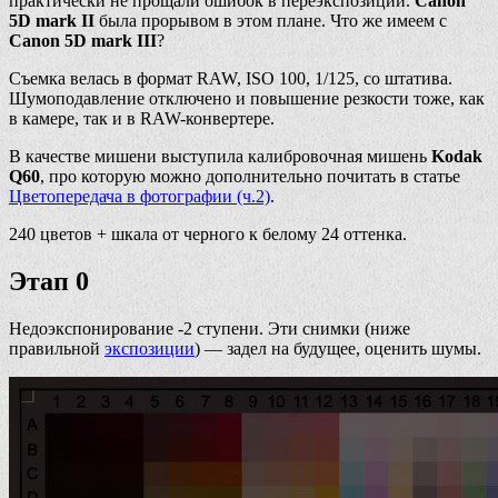
практически не прощали ошибок в переэкспозиции.
Canon
5D mark II
была прорывом в этом плане. Что же имеем с
Canon 5D mark III
?
Съемка велась в формат RAW, ISO 100, 1/125, со штатива.
Шумоподавление отключено и повышение резкости тоже, как
в камере, так и в RAW-конвертере.
В качестве мишени выступила калибровочная мишень
Kodak
Q60
, про которую можно дополнительно почитать в статье
Цветопередача в фотографии (ч.2)
.
240 цветов + шкала от черного к белому 24 оттенка.
Этап 0
Недоэкспонирование -2 ступени. Эти снимки (ниже
правильной
экспозиции
) — задел на будущее, оценить шумы.