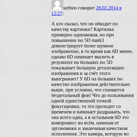
serhios
говорит
28.02.2014 в
12:27
:
А кто сказал, что он обходит по
качеству картинки? Картинка
примерно одинаковая, но при
повышении iso 5D mark3
демонстрирует более шумное
изображение, в то время как 6D менее,
однако 6D начинает мылить в
результате на больших iso 5D
показывает большую детализацию
изображения и за счёт этого
выигрывает! У 6D на больших iso
качество изображения действительно
выше, при условии, что снимается
бездетальный фон! Что до пользования
одной единственной точной
фокусировки, то это проходит со
временем и начинает раздражать, что
она всего одна, а в остальном 6D это
компромисс во всём, начиная от
эргономики и заканчивая качеством
исполнения. Это камера, которую во