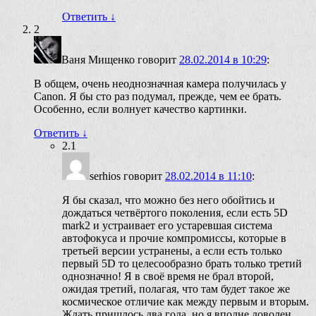
Ответить
↓
2
Ваня Мищенко
говорит
28.02.2014 в 10:29
:
В общем, очень неоднозначная камера получилась у
Canon. Я бы сто раз подумал, прежде, чем ее брать.
Особенно, если волнует качество картинки.
Ответить
↓
2.1
serhios
говорит
28.02.2014 в 11:10
:
Я бы сказал, что можно без него обойтись и
дождаться четвёртого поколения, если есть 5D
mark2 и устраивает его устаревшая система
автофокуса и прочие компромиссы, которые в
третьей версии устранены, а если есть только
первый 5D то целесообразно брать только третий
однозначно! Я в своё время не брал второй,
ожидая третий, полагая, что там будет такое же
космическое отличие как между первым и вторым.
Ждать пришлось два года, но я вполне доволен,