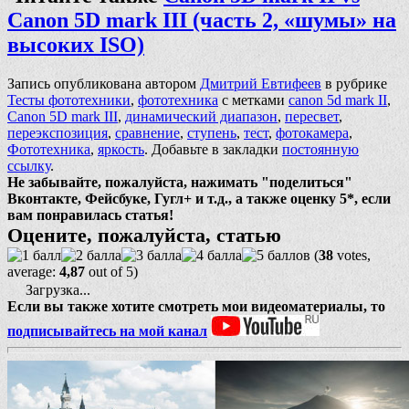
Canon 5D mark III (часть 2, «шумы» на
высоких ISO)
Запись опубликована автором
Дмитрий Евтифеев
в рубрике
Тесты фототехники
,
фототехника
с метками
canon 5d mark II
,
Canon 5D mark III
,
динамический диапазон
,
пересвет
,
переэкспозиция
,
сравнение
,
ступень
,
тест
,
фотокамера
,
Фототехника
,
яркость
. Добавьте в закладки
постоянную
ссылку
.
Не забывайте, пожалуйста, нажимать "поделиться"
Вконтакте, Фейсбуке, Гугл+ и т.д., а также оценку 5*, если
вам понравилась статья!
Оцените, пожалуйста, статью
(
38
votes,
average:
4,87
out of 5)
Загрузка...
Если вы также хотите смотреть мои видеоматериалы, то
подписывайтесь на мой канал