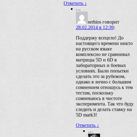
Ответить
↓
…
serhios
говорит
28.02.2014 в 12:39
:
Поддержу всецело! До
настоящего времени никто
на русском языке
комплексно не сравнивал
матрицы 5D и 6D в
лабораторных и боевых
условиях. Были попытки
сделать это за рубежом,
однако я лично с большим
сомнением отношусь к тем
тестам, поскольку
сомневаюсь в чистоте
эксперимента. Так что буду
следить и делать ставку на
5D mark3!
Ответить
↓
…