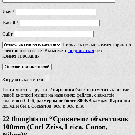
Имя
*
E-mail
*
Сайт
Получать новые комментарии по
электронной почте. Вы можете
подписаться
без
комментирования.
Загрузить картинки:
Гости могут загрузить
2 картинки
(можно отметить кликами
левой кнопкой мыши на названиях файлов, с зажатой
клавишей
Ctrl
),
размером не более 800KB
каждая. Картинки
должны быть форматов jpeg, pjpeg, png.
22 thoughts on “
Сравнение объективов
100mm (Carl Zeiss, Leica, Canon,
Nikon)
”