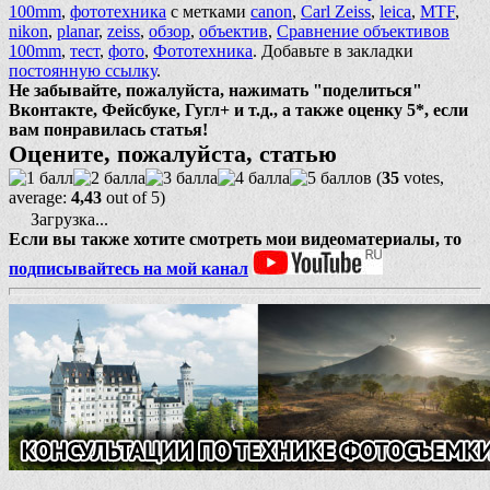
100mm
,
фототехника
с метками
canon
,
Carl Zeiss
,
leica
,
MTF
,
nikon
,
planar
,
zeiss
,
обзор
,
объектив
,
Сравнение объективов
100mm
,
тест
,
фото
,
Фототехника
. Добавьте в закладки
постоянную ссылку
.
Не забывайте, пожалуйста, нажимать "поделиться"
Вконтакте, Фейсбуке, Гугл+ и т.д., а также оценку 5*, если
вам понравилась статья!
Оцените, пожалуйста, статью
(
35
votes,
average:
4,43
out of 5)
Загрузка...
Если вы также хотите смотреть мои видеоматериалы, то
подписывайтесь на мой канал