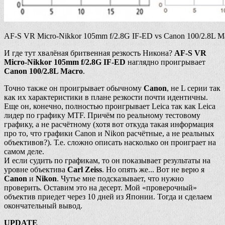
AF-S VR Micro-Nikkor 105mm f/2.8G IF-ED vs Canon 100/2.8L M
И где тут хвалёная бритвенная резкость Никона?
AF-S VR
Micro-Nikkor 105mm f/2.8G IF-ED
наглядно проигрывает
Canon 100/2.8L Macro
.
Точно также он проигрывает обычному
Canon
, не L серии так
как их характеристики в плане резкости почти идентичны.
Еще он, конечно, полностью проигрывает Leica так как Leica
лидер по графику MTF. Причём по реальному тестовому
графику, а не расчётному (хотя вот откуда такая информация
про то, что графики Canon и Nikon расчётные, а не реальных
объективов?). Т.е. сложно описать насколько он проиграет на
самом деле.
И если судить по графикам, то он показывает результаты на
уровне объектива
Carl Zeiss
. Но опять же... Вот не верю я
Canon
и
Nikon
. Чутье мне подсказывает, что нужно
проверить. Оставим это на десерт. Мой «проверочный»
объектив приедет через 10 дней из Японии. Тогда и сделаем
окончательный вывод.
UPDATE