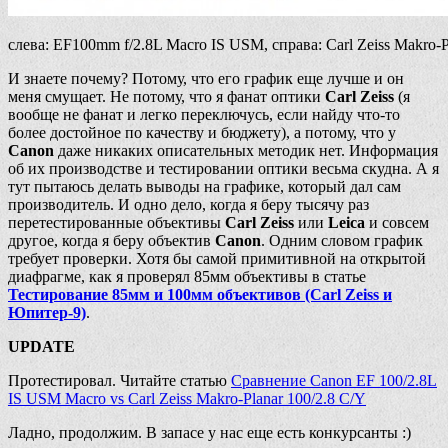
слева: EF100mm f/2.8L Macro IS USM, справа: Carl Zeiss Makro-P
И знаете почему? Потому, что его график еще лучше и он
меня смущает. Не потому, что я фанат оптики
Carl Zeiss
(я
вообще не фанат и легко переключусь, если найду что-то
более достойное по качеству и бюджету), а потому, что у
Canon
даже никаких описательных методик нет. Информация
об их производстве и тестировании оптики весьма скудна. А я
тут пытаюсь делать выводы на графике, который дал сам
производитель. И одно дело, когда я беру тысячу раз
перетестированные объективы
Carl Zeiss
или
Leica
и совсем
другое, когда я беру объектив
Canon
. Одним словом график
требует проверки. Хотя бы самой примитивной на открытой
диафрагме, как я проверял 85мм объективы в статье
Тестирование 85мм и 100мм объективов (Carl Zeiss и
Юпитер-9)
.
UPDATE
Протестировал. Читайте статью
Сравнение Canon EF 100/2.8L
IS USM Macro vs Carl Zeiss Makro-Planar 100/2.8 C/Y
Ладно, продолжим. В запасе у нас еще есть конкурсанты :)