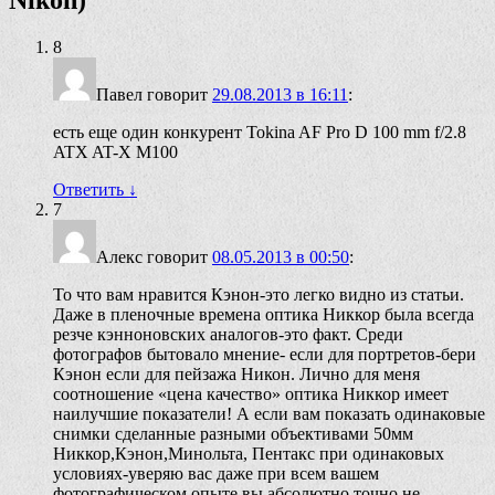
8
Павел
говорит
29.08.2013 в 16:11
:
есть еще один конкурент Tokina AF Pro D 100 mm f/2.8
ATX AT-X M100
Ответить
↓
7
Алекс
говорит
08.05.2013 в 00:50
:
То что вам нравится Кэнон-это легко видно из статьи.
Даже в пленочные времена оптика Никкор была всегда
резче кэнноновских аналогов-это факт. Среди
фотографов бытовало мнение- если для портретов-бери
Кэнон если для пейзажа Никон. Лично для меня
соотношение «цена качество» оптика Никкор имеет
наилучшие показатели! А если вам показать одинаковые
снимки сделанные разными объективами 50мм
Никкор,Кэнон,Минольта, Пентакс при одинаковых
условиях-уверяю вас даже при всем вашем
фотографическом опыте вы абсолютно точно не