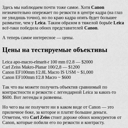
Здесь мы наблюдаем почти тоже самое. Хотя
Canon
незначительно опережает по резкости в центре кадра (на глаз
не увидишь точно), но по краю кадра опять будет большее
размытие, чем у
Leica
. Таким образом в тяжелой борьбе
Leica
всё-таки победила обоих представителей
Canon
.
А теперь самое интересное — цены.
Цены на тестируемые объективы
Leica apo-macro-elmarit-r 100 mm f/2.8 — $2000
Carl Zeiss Makro-Planar 100/2,8 — $1200
Canon EF100mm f/2.8L Macro IS USM ~ $1,000
Canon EF100mm f/2.8 Macro ~ $600
Так что вы можете получить объектив сравнимый по
контрастности и резкости с легендарной Leica за каких-то
$600. Вот легенды и развеяны.
Но чего вы не получите ни в каком виде от Canon — это
приличное боке, за которое и платят большие деньги.
Отметим, что
Carl Zeiss
стоит дороже обоих конкурентов от
Canon, которые побили его по резкости и контрасту.