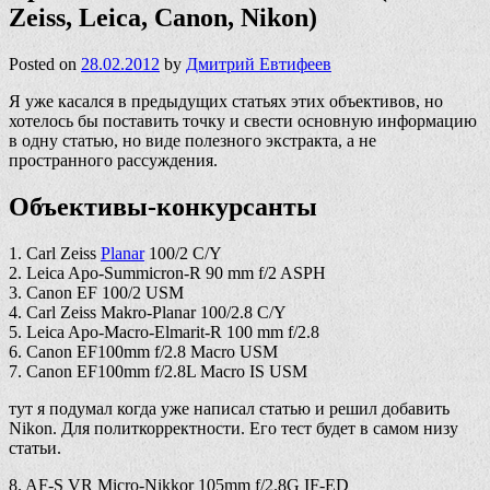
Zeiss, Leica, Canon, Nikon)
Posted on
28.02.2012
by
Дмитрий Евтифеев
Я уже касался в предыдущих статьях этих объективов, но
хотелось бы поставить точку и свести основную информацию
в одну статью, но виде полезного экстракта, а не
пространного рассуждения.
Объективы-конкурсанты
1. Carl Zeiss
Planar
100/2 C/Y
2. Leica Apo-Summicron-R 90 mm f/2 ASPH
3. Canon EF 100/2 USM
4. Carl Zeiss Makro-Planar 100/2.8 C/Y
5. Leica Apo-Macro-Elmarit-R 100 mm f/2.8
6. Canon EF100mm f/2.8 Macro USM
7. Canon EF100mm f/2.8L Macro IS USM
тут я подумал когда уже написал статью и решил добавить
Nikon. Для политкорректности. Его тест будет в самом низу
статьи.
8. AF-S VR Micro-Nikkor 105mm f/2.8G IF-ED