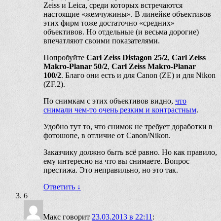
Zeiss и Leica, среди которых встречаются
настоящие «жемчужины». В линейке объективов
этих фирм тоже достаточно «средних»
объективов. Но отдельные (и весьма дорогие)
впечатляют своими показателями.
Попробуйте
Carl Zeiss Distagon 25/2
,
Carl Zeiss
Makro-Planar 50/2
,
Carl Zeiss Makro-Planar
100/2
. Благо они есть и для Canon (ZE) и для Nikon
(ZF.2).
По снимкам с этих объективов видно,
что
снимали чем-то очень резким и контрастным
.
Удобно тут то, что снимок не требует доработки в
фотошопе, в отличие от Canon/Nikon.
Заказчику должно быть всё равно. Но как правило,
ему интересно на что вы снимаете. Вопрос
престижа. Это неправильно, но это так.
Ответить
↓
6
Макс
говорит
23.03.2013 в 22:11
: