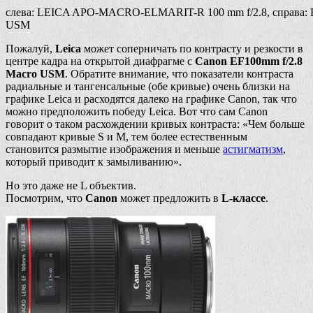
слева: LEICA APO-MACRO-ELMARIT-R 100 mm f/2.8, справа: E
USM
Пожалуй,
Leica
может соперничать по контрасту и резкости в
центре кадра на открытой диафрагме с
Canon EF100mm f/2.8
Macro USM
. Обратите внимание, что показатели контраста
радиальные и тангенсальные (обе кривые) очень близки на
графике Leica и расходятся далеко на графике Canon, так что
можно предположить победу Leica. Вот что сам Canon
говорит о таком расхождении кривых контраста: «Чем больше
совпадают кривые S и M, тем более естественным
становится размытие изображения и меньше
астигматизм
,
который приводит к замыливанию».
Но это даже не L объектив.
Посмотрим, что
Canon
может предложить в
L-классе
.