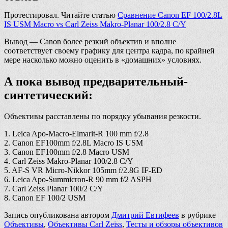
Протестировал. Читайте статью
Сравнение Canon EF 100/2.8L
IS USM Macro vs Carl Zeiss Makro-Planar 100/2.8 C/Y
Вывод — Canon более резкий объектив и вполне
соответствует своему графику для центра кадра, по крайней
мере насколько можно оценить в «домашних» условиях.
А пока вывод предварительный-
синтетический:
Объективы расставлены по порядку убывания резкости.
1. Leica Apo-Macro-Elmarit-R 100 mm f/2.8
2. Canon EF100mm f/2.8L Macro IS USM
3. Canon EF100mm f/2.8 Macro USM
4. Carl Zeiss Makro-Planar 100/2.8 C/Y
5. AF-S VR Micro-Nikkor 105mm f/2.8G IF-ED
6. Leica Apo-Summicron-R 90 mm f/2 ASPH
7. Carl Zeiss Planar 100/2 C/Y
8. Canon EF 100/2 USM
Запись опубликована автором
Дмитрий Евтифеев
в рубрике
Объективы
,
Объективы Carl Zeiss
,
Тесты и обзоры объективов