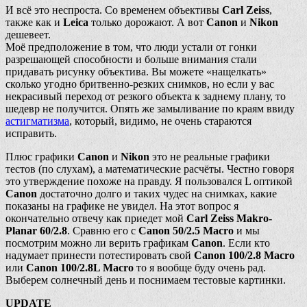
И всё это неспроста. Со временем объективы
Carl Zeiss
,
также как и
Leica
только дорожают. А вот
Canon
и
Nikon
дешевеет.
Моё предположение в том, что люди устали от гонки
разрешающей способности и больше внимания стали
придавать рисунку объектива. Вы можете «нащелкать»
сколько угодно бритвенно-резких снимков, но если у вас
некрасивый переход от резкого объекта к заднему плану, то
шедевр не получится. Опять же замыливание по краям ввиду
астигматизма
, который, видимо, не очень стараются
исправить.
Плюс графики
Canon
и
Nikon
это не реальные графики
тестов (по слухам), а математические расчёты. Честно говоря
это утверждение похоже на правду. Я пользовался L оптикой
Canon
достаточно долго и таких чудес на снимках, какие
показаны на графике не увидел. На этот вопрос я
окончательно отвечу как приедет мой
Carl Zeiss Makro-
Planar 60/2.8
. Сравню его с
Canon 50/2.5 Macro
и мы
посмотрим можно ли верить графикам
Canon
. Если кто
надумает принести потестировать свой
Canon 100/2.8 Macro
или
Canon 100/2.8L Macro
то я вообще буду очень рад.
Выберем солнечный день и поснимаем тестовые картинки.
UPDATE