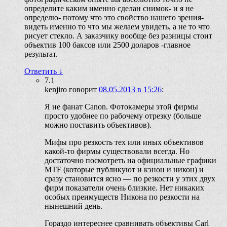
определите каким именно сделан снимок- и я не
определю- потому что это свойство нашего зрения-
видеть именно то что мы желаем увидеть, а не то что
рисует стекло. А заказчику вообще без разницы стоит
объектив 100 баксов или 2500 доларов -главное
результат.
Ответить
↓
7.1
kenjiro
говорит
08.05.2013 в 15:26
:
Я не фанат Canon. Фотокамеры этой фирмы
просто удобнее по рабочему отрезку (больше
можно поставить объективов).
Мифы про резкость тех или иных объективов
какой-то фирмы существовали всегда. Но
достаточно посмотреть на официальные графики
MTF (которые публикуют и кэнон и никон) и
сразу становится ясно — по резкости у этих двух
фирм показатели очень близкие. Нет никаких
особых преимуществ Никона по резкости на
нынешний день.
Гораздо интереснее сравнивать объективы Carl