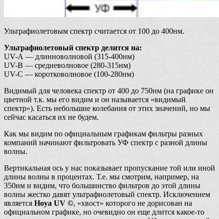
Ультрафиолетовым спектр считается от 100 до 400нм.
Ультрафиолетовый спектр делится на:
UV-A — длинноволновой (315-400нм)
UV-B — средневолновое (280-315нм)
UV-C — коротковолновое (100-280нм)
Видимый для человека спектр от 400 до 750нм (на графике он
цветной т.к. мы его видим и он называется «видимый
спектр»). Есть небольшие колебания от этих значений, но мы
сейчас касаться их не будем.
Как мы видим по официальным графикам фильтры разных
компаний начинают фильтровать УФ спектр с разной длины
волны.
Вертикальная ось у нас показывает пропускание той или иной
длины волны в процентах. Т.е. мы смотрим, например, на
350нм и видим, что большинство фильтров до этой длины
волны жестко давят ультрафиолетовый спектр. Исключением
является
Hoya UV ©
, «хвост» которого не дорисован на
официальном графике, но очевидно он еще длится какое-то