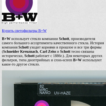
Купить светофильтры B+W
B+W
использует стекло компании
Schott
, производителя
самого большого ассортимента качественного стекла. История
компания
Schott
уходит корнями в прошлое и все три фирмы
(
Schneider Kreuznach
,
Carl Zeiss
и
Schott
тесно связаны
исторически,
Schott
работает с 1886г.). Для некоторых других
фильтров, типа диоптрийных и cross-screen
B+W
используют
какое-то другое стекло.