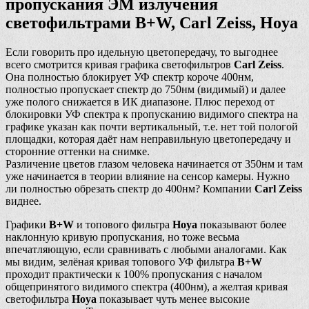
пропускания ЭМ излучения
светофильтрами B+W, Carl Zeiss, Hoya
Если говорить про идельную цветопередачу, то выгоднее
всего смотрится кривая графика светофильтров
Carl Zeiss
.
Она полностью блокирует УФ спектр короче 400нм,
полностью пропускает спектр до 750нм (видимый) и далее
уже полого снижается в ИК диапазоне. Плюс переход от
блокировки УФ спектра к пропусканию видимого спектра на
графике указан как почти вертикальный, т.е. нет той пологой
площадки, которая даёт нам неправильную цветопередачу и
сторонние оттенки на снимке.
Различение цветов глазом человека начинается от 350нм и там
уже начинается в теории влияние на сенсор камеры. Нужно
ли полностью обрезать спектр до 400нм? Компании
Carl Zeiss
виднее.
Графики
B+W
и топового фильтра
Hoya
показывают более
наклонную кривую пропускания, но тоже весьма
впечатляющую, если сравнивать с любыми аналогами. Как
мы видим, зелёная кривая топового УФ фильтра
B+W
проходит практически к 100% пропускания с началом
общепринятого видимого спектра (400нм), а желтая кривая
светофильтра
Hoya
показывает чуть менее высокие