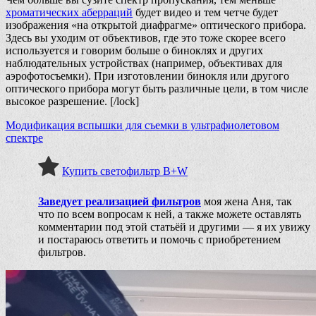
хроматических аберраций
будет видео и тем четче будет
изображения «на открытой диафрагме» оптического прибора.
Здесь вы уходим от объективов, где это тоже скорее всего
используется и говорим больше о биноклях и других
наблюдательных устройствах (например, объективах для
аэрофотосъемки). При изготовлении бинокля или другого
оптического прибора могут быть различные цели, в том числе
высокое разрешение. [/lock]
Модификация вспышки для съемки в ультрафиолетовом
спектре
Купить светофильтр B+W
Заведует реализацией фильтров
моя жена Аня, так
что по всем вопросам к ней
, а также можете оставлять
комментарии под этой статьёй и другими — я их увижу
и постараюсь ответить и помочь с приобретением
фильтров.