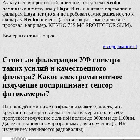
А актуален вопрос по той, причине, что успехи
Kenko
намного скромнее, чем у
Hoya
. И если в целом нареканий к
фильтрам
Hoya
нет (но я и не пробовал самые дешевые), то к
фильтрам
Kenko
они есть (а тут я как раз самые дешевые
пробовал, например, KENKO 72S MC PROTECTOR SLIM).
Во-первых стоит вопрос...
к содержанию ↑
Стоит ли фильтрация УФ спектра
таких усилий и качественного
фильтра? Какое электромагнитное
излучение воспринимает сенсор
фотокамеры?
На приведённом ниже графике вы можете увидеть, что
кремний из которого сделан сенсор камеры вполне себе
пропускает излучение с длиной волны до 300нм и до 1100нм.
Далее он становится «прозрачным» для излучения (за ИК
излучением начинаются радиоволны).