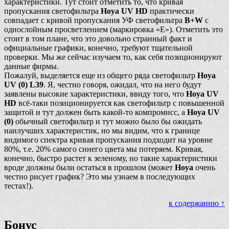
характеристики. Тут стоит отметить то, что кривая
пропускания светофильтра
Hoya UV HD
практически
совпадает с кривой пропускания УФ светофильтра
B+W
с
однослойным просветлением (маркировка «E»). Отметить это
стоит в том плане, что это довольно странный факт и
официальные графики, конечно, требуют тщательной
проверки. Мы же сейчас изучаем то, как себя позиционируют
данные фирмы.
Пожалуй, выделяется еще из общего ряда светофильтр
Hoya
UV (0) L39
. Я, честно говоря, ожидал, что на него будут
заявлены высокие характеристики, ввиду того, что
Hoya UV
HD
всё-таки позиционируется как светофильтр с повышенной
защитой и тут должен быть какой-то компромисс, а
Hoya UV
(0)
обычный светофильтр и тут можно было бы ожидать
наилучших характеристик, но мы видим, что к границе
видимого спектра кривая пропускания подходит на уровне
80%, т.е. 20% самого синего цвета мы потеряем. Кривая,
конечно, быстро растет к зеленому, но такие характеристики
вроде должны были остаться в прошлом (может
Hoya
очень
честно рисует график? Это мы узнаем в последующих
тестах!).
к содержанию ↑
Бонус