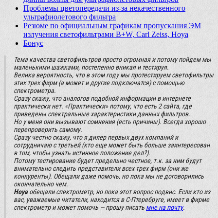
Проблемы цветопередачи из-за некачественного
ультрафиолетового фильтра
Резюме по официальным графикам пропускания ЭМ
излучения светофильтрами B+W, Carl Zeiss, Hoya
Бонус
Тема качества светофильтров просто огромная и потому пойдем мы
маленькими шажками, постепенно вникая и тестируя.
Велика вероятность, что в этом году мы протестируем светофильтры
этих трех фирм (а может и другие подключатся) с помощью
спектрометра.
Сразу скажу, что аналогов подобной информации в интернете
практически нет. «Практически» потому, что есть 2 сайта, где
приведены спектральные характеристики данных фильтров.
Но у меня они вызывают сомнения (есть причины). Всегда хорошо
перепроверить самому.
Сразу честно скажу, что я дилер первых двух компаний и
сотрудничаю с третьей (кто еще может быть больше заинтересован
в том, чтобы узнать истинное положение дел?).
Потому тестирование будет предельно честное, т.к. за ним будут
внимательно следить представители всех трех фирм (они же
конкуренты). Обещали даже помочь, но пока мы не договорились
окончательно чем.
Hoya
обещали спектрометр, но пока этот вопрос подвис. Если кто из
вас, уважаемые читатели, находится в С-Птеребруге, имеет в фирме
спектрометр и может помочь — прошу писать
мне на почту
.