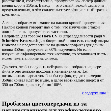
расстояние и, соответственно, пропускает УФ спектр длиной
волны короче 350нм. Вывод — это самый плохой фильтр из
представленных, о чём свидетельствует официальный график
компании.
А теперь обратим внимание на наклон кривой пропускания.
Наклон кривой говорит нам о том, что излучение с такой
длиной волны пропускается частично.
Например, для того же
Hoya UV ©
(справдедливости ради у
Schneider Kreuznach
для бюджетной ниши есть светофильтры
Praktica
не представленные на данном графике) для длины
волны 350нм пропускается 60% излучения. Но если
излучение отфильтровывается частично, то оставшаяся часть
может иметь влияние на снимок.
Для того, чтобы получить нейтральное изображение, через
фильтр оно должно проходить неизмененным. Т.е.
оптимальным вариантом был бы график, где до примерно
350нм кривая идёт по нулю, а далее вертикально вверх и от
350 до 700нм кривая идёт по 100%.
к содержанию ↑
Проблемы цветопередачи из-за
некачественного ультрафиолетового