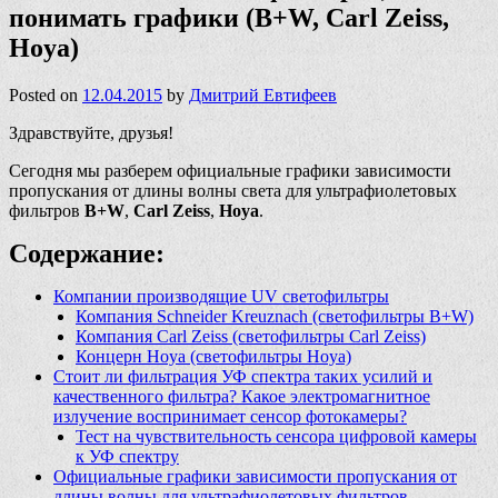
понимать графики (B+W, Carl Zeiss,
Hoya)
Posted on
12.04.2015
by
Дмитрий Евтифеев
Здравствуйте, друзья!
Сегодня мы разберем официальные графики зависимости
пропускания от длины волны света для ультрафиолетовых
фильтров
B+W
,
Carl Zeiss
,
Hoya
.
Содержание:
Компании производящие UV светофильтры
Компания Schneider Kreuznach (светофильтры B+W)
Компания Carl Zeiss (светофильтры Carl Zeiss)
Концерн Hoya (светофильтры Hoya)
Стоит ли фильтрация УФ спектра таких усилий и
качественного фильтра? Какое электромагнитное
излучение воспринимает сенсор фотокамеры?
Тест на чувствительность сенсора цифровой камеры
к УФ спектру
Официальные графики зависимости пропускания от
длины волны для ультрафиолетовых фильтров