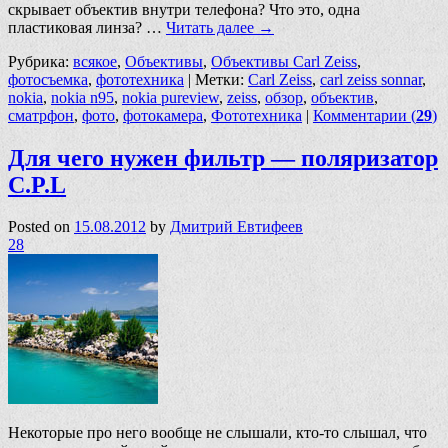
скрывает объектив внутри телефона? Что это, одна
пластиковая линза? …
Читать далее
→
Рубрика:
всякое
,
Объективы
,
Объективы Carl Zeiss
,
фотосъемка
,
фототехника
|
Метки:
Carl Zeiss
,
carl zeiss sonnar
,
nokia
,
nokia n95
,
nokia pureview
,
zeiss
,
обзор
,
объектив
,
сматрфон
,
фото
,
фотокамера
,
Фототехника
|
Комментарии (
29
)
Для чего нужен фильтр — поляризатор
C.P.L
Posted on
15.08.2012
by
Дмитрий Евтифеев
28
Некоторые про него вообще не слышали, кто-то слышал, что