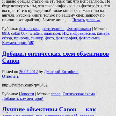
Я давно обещал статью на эту тему, так что исправляюсь. Не
буду повторять азы, что такое инфракрасная фотография, это
вы прочтёте в приведенной ниже книге (к сожалению на
англ.яз. Русские книги только по вашему спец.запросу по
причине копирайтов). Замечу лишь, …
Читать далее
→
Рубрика:
фотосъемка
,
фототехника
,
Фотофильтры
|
Метки:
89B
,
cokin 007
,
wratten
,
диапазон
,
ИК
,
инфракрасная
,
камера
,
обзор
,
природа
,
фильтр
,
фото
,
фотография
,
фотосъемка
|
Комментарии (
48
)
Добавил оптических схем объективов
Canon
Posted on
26.07.2012
by
Дмитрий Евтифеев
Ответить
http://evtifeev.com/?p=6432
Рубрика:
Новости
|
Метки:
canon
,
Оптическая схема
|
Добавить комментарий
Лучшие объективы Canon — как