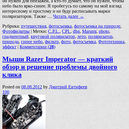
он нужен для пейзажей, а кто-то думает, что он нужен, чтобы
небо было ярко-синее. Я пробегусь по самому на мой взгляд
интересному и простому и не буду расписывать марки
поляризаторов. Также …
Читать далее
→
Рубрика:
путешествия
,
фотосъемка
,
фотосъемка на природе
,
Фотофильтры
|
Метки:
C.P.L.
,
CPL
,
dhg
,
Marumi
,
photo
,
градиентный
,
круговой поляризатор
,
лето
,
поляризатор
,
природа
,
синее небо
,
фильтр
,
фото
,
фотосъемка
,
Фототехника
,
эффект
|
Комментарии (
28
)
Мыши Razer Imperator — краткий
обзор и решение проблемы двойного
клика
Posted on
08.08.2012
by
Дмитрий Евтифеев
100