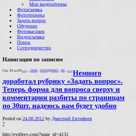
Мои видеообзоры
Фотосъемка
Фототехника
Задать вопрос
Обучение
Фотомагазин
Видеосъемка
Поиск
Сотрудничество
Навигация по записям
Стр. 63 из 85
««
«
...
20
40
...
61
62
63
64
65
...
80
...
»
»»
Немного
доработал рубрику «Задать вопрос».
Теперь форма для вопроса сверху и
комментарии разбиты по страницам
по 30шт. надеюсь вам будет удобно
Posted on
24.08.2012
by
Дмитрий Евтифеев
7
http://evtifeev.com/?page_id=4131