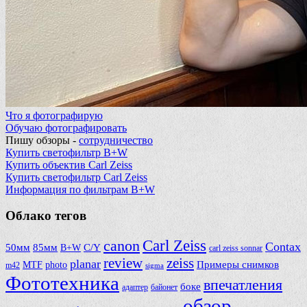
Что я фотографирую
Обучаю фотографировать
Пишу обзоры -
сотрудничество
Купить светофильтр B+W
Купить объектив Carl Zeiss
Купить светофильтр Carl Zeiss
Информация по фильтрам B+W
Облако тегов
Carl Zeiss
canon
Contax
50мм
85мм
B+W
C/Y
carl zeiss sonnar
review
zeiss
planar
Примеры снимков
MTF
photo
m42
sigma
Фототехника
впечатления
боке
адаптер
байонет
обзор