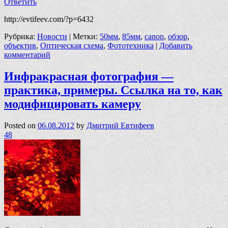
Ответить
http://evtifeev.com/?p=6432
Рубрика:
Новости
|
Метки:
50мм
,
85мм
,
canon
,
обзор
,
объектив
,
Оптическая схема
,
Фототехника
|
Добавить
комментарий
Инфракрасная фотография —
практика, примеры. Ссылка на то, как
модифицировать камеру
Posted on
06.08.2012
by
Дмитрий Евтифеев
48