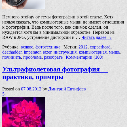
Немного отойду от темы фотографии в этой статье. Хотя
нельзя сказать, что компьютерные мыши не имеют отношения
к фотографии. Ведь после того, как снимок сделан, он
нуждается хотя бы в минимальной обработке. Перевод из
RAW в JPG, устранение дисторсии и …
Читать далее
→
Рубрика:
всякое
,
фототехника
|
Метки:
2012
,
copperhead
,
deathadder
,
imperator
,
razer
,
инструкция
,
компьютерная
,
мышь
,
починить
,
проблема
,
разобрать
|
Комментарии (
100
)
Ультрафиолетовая фотография —
практика, примеры
Posted on
07.08.2012
by
Дмитрий Евтифеев
5