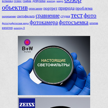
девушка
вспышка
гелиос
график
зенитар
макро
объектив
природа
портрет
проблема
описание
тест
фото
сравнение
светофильтр
студия
разрешение
фотосъемка
фотокамера
фотографическая мира
штатив
юпитер
юпитер-9