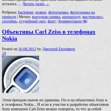
осталось …
Читать далее
→
Рубрика:
backstage
,
всякое
,
фотосъемка
,
фотосъемка на
природе
|
Метки:
выездная съемка
,
кронштадт
,
мастеркласс
,
сентябрь
,
студийный свет
,
форт
|
Комментарии (
6
)
Объективы Carl Zeiss в телефонах
Nokia
Posted on
16.08.2012
by
Дмитрий Евтифеев
29
Этим брендом нынче не удивишь. Он и на объективах Sony и
в телефонах Nokia... И если в участие в разработке объективов
Sony компании Carl Zeiss можно поверить, то что за собой