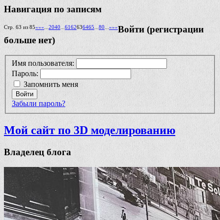
Навигация по записям
Стр. 63 из 85
««
«
...
20
40
...
61
62
63
64
65
...
80
...
»
»»
Войти (регистрации
больше нет)
Имя пользователя:
Пароль:
Запомнить меня
Войти
Забыли пароль?
Мой сайт по 3D моделированию
Владелец блога