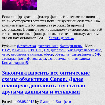
Если с инфракрасной фотографией всё более-менее понятно,
то УФ-фотография остается пока неизученной областью. По-
крайней мере для большинства русских (и прочих)
фотографов. Препятствует нормальному экспонированию всё
тот же встроенный фильтр, но мы все же воспользуемся тем,
что он нам оставляет. Вот …
Читать далее
→
Рубрика:
фотосъемка
,
фототехника
,
Фотофильтры
|
Метки:
B+W
,
B+W 403
,
CPL+PL
,
UV
,
диапазон
,
как видят насекомые
,
лето
,
необычные снимки
,
обзор
,
объектив
,
ультрафиолет
,
УФ
,
фильтры
,
фото
,
фотокамера
,
фотосъемка
,
Фототехника
|
Комментарии (
5
)
Закончил вносить все оптические
схемы объективов Canon. Далее
планирую дополнять эту статью
другими данными и отзывами
Posted on
06.08.2012
by
Дмитрий Евтифеев