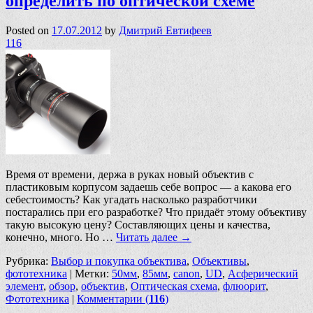
определить по оптической схеме
Posted on
17.07.2012
by
Дмитрий Евтифеев
116
Время от времени, держа в руках новый объектив с
пластиковым корпусом задаешь себе вопрос — а какова его
себестоимость? Как угадать насколько разработчики
постарались при его разработке? Что придаёт этому объективу
такую высокую цену? Составляющих цены и качества,
конечно, много. Но …
Читать далее
→
Рубрика:
Выбор и покупка объектива
,
Объективы
,
фототехника
|
Метки:
50мм
,
85мм
,
canon
,
UD
,
Асферический
элемент
,
обзор
,
объектив
,
Оптическая схема
,
флюорит
,
Фототехника
|
Комментарии (
116
)