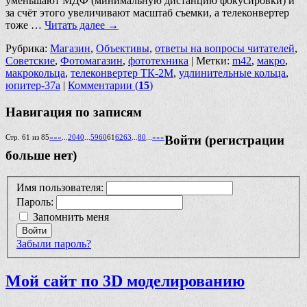
уменьшают МДФ (минимальную дистанцию фокусировки) и
за счёт этого увеличивают масштаб съемки, а телеконвертер
тоже …
Читать далее
→
Рубрика:
Магазин
,
Объективы
,
ответы на вопросы читателей
,
Советские
,
Фотомагазин
,
фототехника
|
Метки:
m42
,
макро
,
макрокольца
,
телеконвертер ТК-2М
,
удлинительные кольца
,
юпитер-37а
|
Комментарии (
15
)
Навигация по записям
Стр. 61 из 85
««
«
...
20
40
...
59
60
61
62
63
...
80
...
»
»»
Войти (регистрации
больше нет)
Имя пользователя:
Пароль:
Запомнить меня
Войти
Забыли пароль?
Мой сайт по 3D моделированию