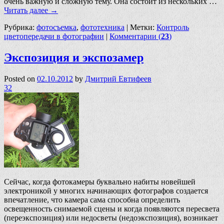
очень важную и сложную тему. Она состоит из нескольких …
Читать далее
→
Рубрика:
фотосъемка
,
фототехника
|
Метки:
Контроль
цветопередачи в фотографии
|
Комментарии (
23
)
Экспозиция и экспозамер
Posted on
02.10.2012
by
Дмитрий Евтифеев
32
Сейчас, когда фотокамеры буквально набиты новейшей
электроникой у многих начинающих фотографов создается
впечатление, что камера сама способна определить
освещенность снимаемой сцены и когда появляются пересвета
(переэкспозиция) или недосветы (недоэкспозиция), возникает