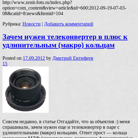
http://www.zenit-foto.ru/index.php?
option=com_content&view=article&id=600:2012-09-19-07-03-
08&catid=8:news&Itemid=104
Рубрика:
Новости
|
Добавить комментарий
Зачем нужен телеконвертер в плюс к
удлинительным (макро) кольцам
Posted on
17.09.2012
by
Дмитрий Евтифеев
15
Совсем недавно, в статье Отгадайте, что за объектив :) меня
спрашивали, зачем нужен еще и телеконвертер в паре с
удлинительными (макро) кольцами. Ответ прост — кольца