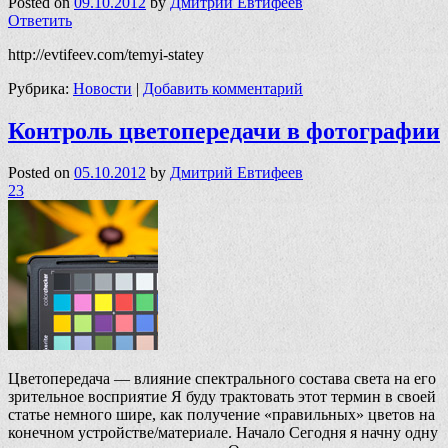
Posted on
09.10.2012
by
Дмитрий Евтифеев
Ответить
http://evtifeev.com/temyi-statey
Рубрика:
Новости
|
Добавить комментарий
Контроль цветопередачи в фотографии
Posted on
05.10.2012
by
Дмитрий Евтифеев
23
Цветопередача — влияние спектрального состава света на его
зрительное восприятие Я буду трактовать этот термин в своей
статье немного шире, как получение «правильных» цветов на
конечном устройстве/материале. Начало Сегодня я начну одну