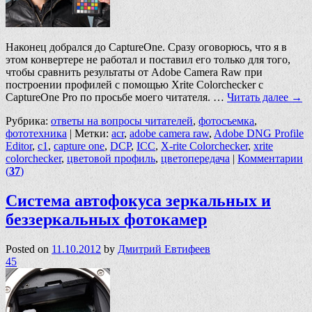
Наконец добрался до CaptureOne. Сразу оговорюсь, что я в
этом конвертере не работал и поставил его только для того,
чтобы сравнить результаты от Adobe Camera Raw при
построении профилей с помощью Xrite Colorchecker c
CaptureOne Pro по просьбе моего читателя. …
Читать далее
→
Рубрика:
ответы на вопросы читателей
,
фотосъемка
,
фототехника
|
Метки:
acr
,
adobe camera raw
,
Adobe DNG Profile
Editor
,
c1
,
capture one
,
DCP
,
ICC
,
X-rite Colorchecker
,
xrite
colorchecker
,
цветовой профиль
,
цветопередача
|
Комментарии
(
37
)
Система автофокуса зеркальных и
беззеркальных фотокамер
Posted on
11.10.2012
by
Дмитрий Евтифеев
45