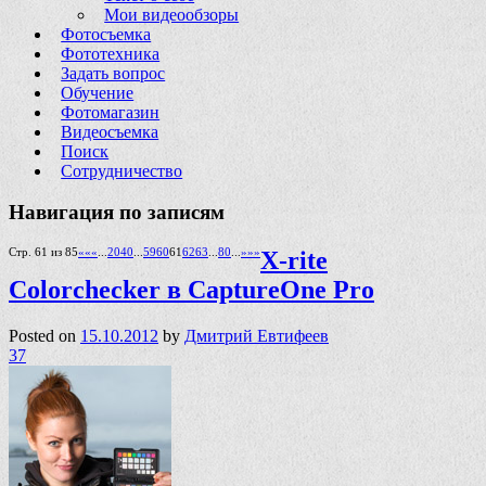
Мои видеообзоры
Фотосъемка
Фототехника
Задать вопрос
Обучение
Фотомагазин
Видеосъемка
Поиск
Сотрудничество
Навигация по записям
Стр. 61 из 85
««
«
...
20
40
...
59
60
61
62
63
...
80
...
»
»»
X-rite
Colorchecker в CaptureOne Pro
Posted on
15.10.2012
by
Дмитрий Евтифеев
37