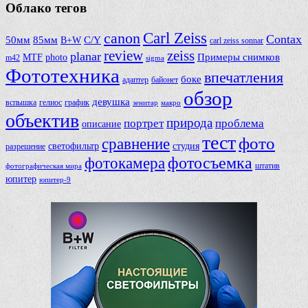
Облако тегов
Carl Zeiss
canon
Contax
50мм
85мм
B+W
C/Y
carl zeiss sonnar
review
zeiss
planar
Примеры снимков
MTF
photo
m42
sigma
Фототехника
впечатления
боке
адаптер
байонет
обзор
девушка
вспышка
гелиос
график
зенитар
макро
объектив
природа
портрет
проблема
описание
тест
фото
сравнение
светофильтр
студия
разрешение
фотосъемка
фотокамера
фотографическая мира
штатив
юпитер
юпитер-9