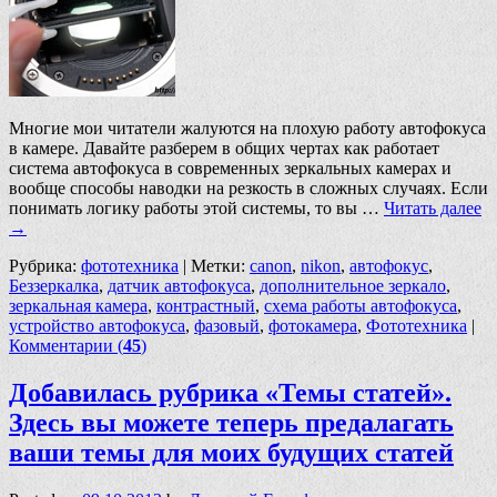
Многие мои читатели жалуются на плохую работу автофокуса
в камере. Давайте разберем в общих чертах как работает
система автофокуса в современных зеркальных камерах и
вообще способы наводки на резкость в сложных случаях. Если
понимать логику работы этой системы, то вы …
Читать далее
→
Рубрика:
фототехника
|
Метки:
canon
,
nikon
,
автофокус
,
Беззеркалка
,
датчик автофокуса
,
дополнительное зеркало
,
зеркальная камера
,
контрастный
,
схема работы автофокуса
,
устройство автофокуса
,
фазовый
,
фотокамера
,
Фототехника
|
Комментарии (
45
)
Добавилась рубрика «Темы статей».
Здесь вы можете теперь предалагать
ваши темы для моих будущих статей