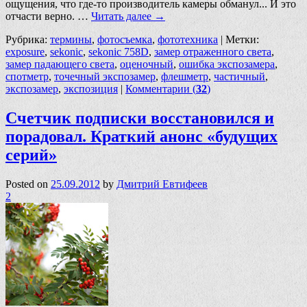
ощущения, что где-то производитель камеры обманул... И это
отчасти верно. …
Читать далее
→
Рубрика:
термины
,
фотосъемка
,
фототехника
|
Метки:
exposure
,
sekonic
,
sekonic 758D
,
замер отраженного света
,
замер падающего света
,
оценочный
,
ошибка экспозамера
,
спотметр
,
точечный экспозамер
,
флешметр
,
частичный
,
экспозамер
,
экспозиция
|
Комментарии (
32
)
Счетчик подписки восстановился и
порадовал. Краткий анонс «будущих
серий»
Posted on
25.09.2012
by
Дмитрий Евтифеев
2