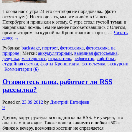
Погода нас с утра 23-его сентября не порадовала...(фото
отсутствует). Но что делать, мы все живём в Санкт-
Петербурге и привыкли к этому. С утра стоял густой туман и
накрапывал дождь. Тем не менее посоветовавшись с Олегом,
организатором экскурсий на Кронштадские форты, …
Читать
далее
→
Рубрика:
backstage
,
портрет
,
фотосъемка
,
фотосъемка на
природе
|
Метки:
аккумуляторный
,
выездная фотосъемка
,
девушка
,
мастеркласс
,
отражатель
,
рефлектор
,
софтбокс
,
студийная съемка
,
форты Кронштадта
,
фотосъемка
,
экскурсии
|
Комментарии (
6
)
Отзовитесь плиз, работает ли RSS
рассылка?
Posted on
23.09.2012
by
Дмитрий Евтифеев
9
Друзья, вдруг рухнула вся подписка на RSS. Не уверен, что
она к вам приходит. Также пошли какие-то ошибки «502»
ближе к вечеру, возможно хостинг не справляется