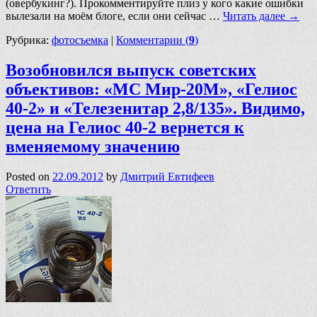
(овербукинг?). Прокомментируйте плиз у кого какие ошибки
вылезали на моём блоге, если они сейчас …
Читать далее
→
Рубрика:
фотосъемка
|
Комментарии (
9
)
Возобновился выпуск советских
объективов: «МС Мир-20М», «Гелиос
40-2» и «Телезенитар 2,8/135». Видимо,
цена на Гелиос 40-2 вернется к
вменяемому значению
Posted on
22.09.2012
by
Дмитрий Евтифеев
Ответить