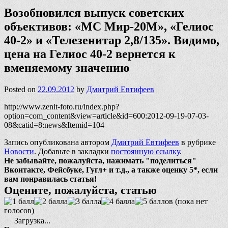
Возобновился выпуск советских
объективов: «МС Мир-20М», «Гелиос
40-2» и «Телезенитар 2,8/135». Видимо,
цена на Гелиос 40-2 вернется к
вменяемому значению
Posted on
22.09.2012
by
Дмитрий Евтифеев
http://www.zenit-foto.ru/index.php?
option=com_content&view=article&id=600:2012-09-19-07-03-
08&catid=8:news&Itemid=104
Запись опубликована автором
Дмитрий Евтифеев
в рубрике
Новости
. Добавьте в закладки
постоянную ссылку
.
Не забывайте, пожалуйста, нажимать "поделиться"
Вконтакте, Фейсбуке, Гугл+ и т.д., а также оценку 5*, если
вам понравилась статья!
Оцените, пожалуйста, статью
(пока нет
голосов)
Загрузка...