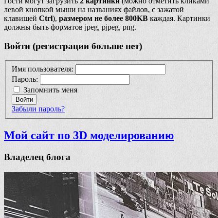
Гости могут загрузить
2 картинки
(можно отметить кликами
левой кнопкой мыши на названиях файлов, с зажатой
клавишей
Ctrl
),
размером не более 800KB
каждая. Картинки
должны быть форматов jpeg, pjpeg, png.
Войти (регистрации больше нет)
Имя пользователя:
Пароль:
Запомнить меня
Войти
Забыли пароль?
Мой сайт по 3D моделированию
Владелец блога