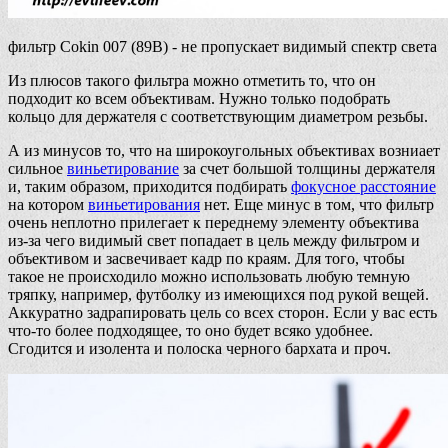
фильтр Cokin 007 (89B) - не пропускает видимый спектр света
Из плюсов такого фильтра можно отметить то, что он
подходит ко всем объективам. Нужно только подобрать
кольцо для держателя с соответствующим диаметром резьбы.
А из минусов то, что на широкоугольных объективах возниает
сильное
виньетирование
за счет большой толщины держателя
и, таким образом, приходится подбирать
фокусное расстояние
на котором
виньетирования
нет. Еще минус в том, что фильтр
очень неплотно прилегает к переднему элементу объектива
из-за чего видимый свет попадает в цель между фильтром и
объективом и засвечивает кадр по краям. Для того, чтобы
такое не происходило можно использовать любую темную
тряпку, например, футболку из имеющихся под рукой вещей.
Аккуратно задрапировать цель со всех сторон. Если у вас есть
что-то более подходящее, то оно будет всяко удобнее.
Сгодится и изолента и полоска черного бархата и проч.