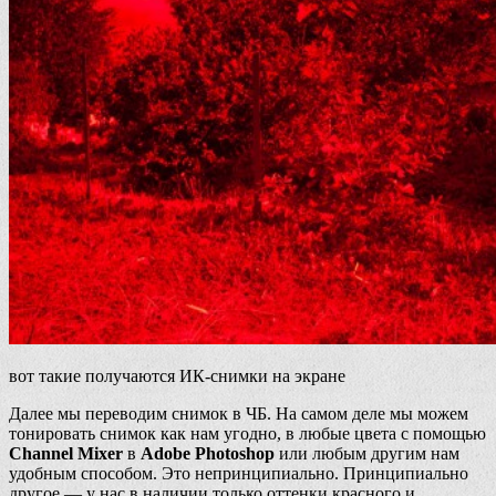
вот такие получаются ИК-снимки на экране
Далее мы переводим снимок в ЧБ. На самом деле мы можем
тонировать снимок как нам угодно, в любые цвета с помощью
Channel Mixer
в
Adobe Photoshop
или любым другим нам
удобным способом. Это непринципиально. Принципиально
другое — у нас в наличии только оттенки красного и