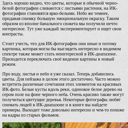
Здесь хорошо видно, что цветы, которые в обычной черно-
белой фотографии сливаются с листьями растения, на ИК-
фотографии становятся ярко-белыми. Небо же темнее,
придавая снимку большую эмоциональную окраску. Таким
образом из вполне банального сюжета мы получили нечто
интересное. Тут уже каждый экспериментирует и ищет свои
контрасты.
Стоит учесть, что для ИК-фотографии они иные и потому
картинка, которая могла бы выглядеть интересно в видимом
спектре также может стать неинтересной в ИК-диапазоне.
Приходится переключать своё видение картины в новый
режим.
Про воду, листья и небо я уже сказал. Теперь добавились
цветы. Для пейзажа в целом этого достаточно. Часто можно
встретить различные сочетания этих элементов на красивых
ИК-фото. Белые кусты вдоль реки, одинокое белое дерево на
сером поле на фоне черного неба. Очень красиво также могут
получиться цветущие деревья. Некоторые фотографы любят
снимать людей в ИК-диапазоне и в книге вы найдете
примеры. Выходит тоже довольно интересно и чем-то похоже
на кадры из старых фильмов.