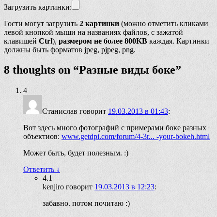
Загрузить картинки:
Гости могут загрузить
2 картинки
(можно отметить кликами
левой кнопкой мыши на названиях файлов, с зажатой
клавишей
Ctrl
),
размером не более 800KB
каждая. Картинки
должны быть форматов jpeg, pjpeg, png.
8 thoughts on “
Разные виды боке
”
4
Станислав
говорит
19.03.2013 в 01:43
:
Вот здесь много фотографий с примерами боке разных
объектиов:
www.getdpi.com/forum/4-3r... -your-bokeh.html
Может быть, будет полезным. :)
Ответить
↓
4.1
kenjiro
говорит
19.03.2013 в 12:23
:
забавно. потом почитаю :)