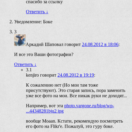
спасибо за ссылку
Ответить
↓
Уведомление: Боке
3
Аркадий Шаповал
говорит
24.08.2012 в 18:06
:
И все это Ваши фотографии?
Ответить
↓
3.1
kenjiro
говорит
24.08.2012 в 19:19
:
К сожалению нет (Но мои там тоже
присутствуют). Это старая запись, пора заменить
уже все фото на мои. Все никак руки не доходят...
Например, вот эта
photo.vargone.ru/blog/wp-
...44348281bju2.jpg
вообще Moaan. Кстати, рекомендую посмотреть
его фото на Flikr'e. Пожалуй, это гуру боке.