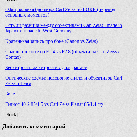
Официальная брошюра Carl Zeiss по БОКЕ (перевод
основных моментов)
Есть ли разница между объективами Carl Zeiss «made in
Japan» и «made in West Germany»
Кратенькая запись про боке (Canon vs Zeiss)
Сравнение боке на F1.4 vs F2.8 (объективы Carl Zeiss /
Contax)
Бесхитростные хитрости с диафрагмой
Оптические схемы: недорогие аналоги объективов Carl
Zeiss и Leica
Боке
Гелиос 40-2 85/1.5 vs Carl Zeiss Planar 85/1.4 c/y
[/lock]
Добавить комментарий