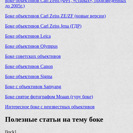
Боке объективов Carl Zeiss (ФРГ, «старых», произведенных
до 2005г.)
Боке объективов Carl Zeiss ZE/ZF (новые версии)
Боке объективов Carl Zeiss Jena (ГДР)
Боке объективов Leica
Боке объективов Olympus
Боке советских объективов
Боке объективов Canon
Боке объективов Sigma
Боке с объективов Samyang
Боке снятое фотографом Moaan (гуру боке)
Интересное боке с неизвестных объективов
Полезные статьи на тему боке
[lock]