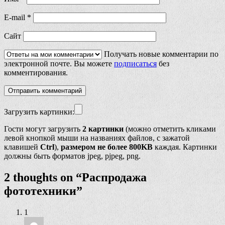
E-mail
*
Сайт
Получать новые комментарии по
электронной почте. Вы можете
подписаться
без
комментирования.
Загрузить картинки:
Гости могут загрузить
2 картинки
(можно отметить кликами
левой кнопкой мыши на названиях файлов, с зажатой
клавишей
Ctrl
),
размером не более 800KB
каждая. Картинки
должны быть форматов jpeg, pjpeg, png.
2 thoughts on “
Распродажа
фототехники
”
1