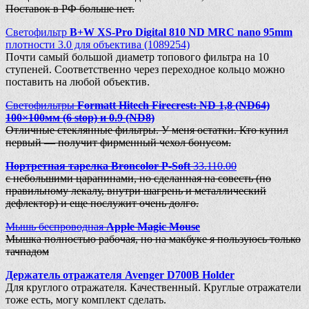
Поставок в РФ больше нет.
Светофильтр
B+W XS-Pro Digital 810 ND MRC nano 95mm
плотности 3.0 для объектива (1089254)
Почти самый большой диаметр топового фильтра на 10
ступеней. Соответственно через переходное кольцо можно
поставить на любой объектив.
Светофильтры
Formatt Hitech Firecrest: ND 1,8 (ND64)
100×100мм (6 stop) и 0.9 (ND8)
Отличные стеклянные фильтры. У меня остатки. Кто купил
первый — получит фирменный чехол бонусом.
Портретная тарелка Broncolor Р-Soft
33.110.00
с небольшими царапинами, но сделанная на совесть (по
правильному лекалу, внутри шагрень и металлический
дефлектор) и еще послужит очень долго.
Мышь беспроводная
Apple Magic Mouse
Мышка полностью рабочая, но на макбуке я пользуюсь только
тачпадом
Держатель отражателя Avenger D700B Holder
Для круглого отражателя. Качественный. Круглые отражатели
тоже есть, могу комплект сделать.