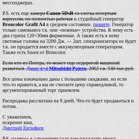
мессенджерах.
P.S. есть еще
камера
Canon 5DsR
со слегка потертым
корпусом, но полностью рабочая
и студийный генератор
Broncolor Grafit A4
в среднем состоянии.
пишите
. Генератор
только самовывоз т.к. они «нежные» устройства. К нему есть
два стрипа 120×30мм фирменные. А также есть к нему
световые головы на 3200 Дж. — 2шт. синхронизатора не будет
т.к. он продается вместе с аккумуляторным генератором.
Также есть Snoot от Broncolor.
Если кто из Питера, то может еще недорогой машиной
разжиться.
Джип 4×4
Mitsubishi Pajero
, 2002 г.в. 530 тыс.руб.
Все цены изначально даны с большими скидками, но если
что-то нравится, а вы не считаете цену справедливой, то
аргументированный торг приемлем.
Распродажа рассчитана на 9 дней. Что-то будет продаваться и
потом.
С уважением,
искренне ваш,
Дмитрий Евтифеев
P.S. надеюсь в следующем году вам рассказать много