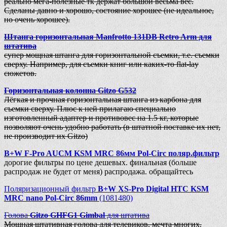
реально мега-полезные тк держат большой весьма вес.
Сделаны давно и хорошо, состояние хорошее (не идеальное,
но очень хорошее).
Штанга горизонтальная Manfrotto 131DB Retro Arm для
штатива
супер мощная штанга для горизонтальной съемки, т.е. съемки
сверху. Например, для съемки книг или каких-то flat-lay
сюжетов.
Горизонтальная колонна Gitzo G532
Лёгкая и прочная горизонтальная штанга из карбона для
съемки сверху. Плюс к ней прилагаю специально
изготовленный адаптер и противовес на 1.5 кг, которые
позволяют очень удобно работать (в штатной поставке их нет,
не производит их Gitzo)
B+W F-Pro AUCM KSM MRC 86мм Pol-Circ поляр.фильтр
дорогие фильтры по цене дешевых. финальная (больше
распродаж не будет от меня) распродажа. обращайтесь
Поляризационный фильтр
B+W XS-Pro Digital HTC KSM
MRC nano Pol-Circ 86mm
(1081480)
Голова
Gitzo GHFG1 Gimbal
для штатива
Мощная штативная голова для телевиков, мечта многих.