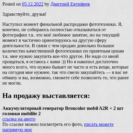
Posted on
05.12.2022
by
Дмитрий Евтифеев
Здравствуйте, друзья!
Наступил момент финальной распродажи фототехники. Я,
конечно, не собираюсь полностью отказываться от
фотографии т.к. это моё любимое занятие, но на текущий
момент я частично ориентируюсь на другую сферу
деятельности. В связи с чем продаю довольно большое
количество качественной фототехники по приятным ценам
т.к. мне нужно закупить кое-что другое. Не надо со мной
прощаться, я остаюсь с вами :)) Но я накопил достаточно
много всего, что нужно бывает не часто и есть вещи, которые
на сегодня мне нужнее, так что смело закупайтесь — я вас не
обману и вы, возможно, сможете себе позволить то, что ранее
не могли.
На продажу выставляется:
Аккумуляторный генератор Broncolor mobil A2R + 2 шт
головки mobilite 2
ссылка на авито
По ссылке можно посмотреть его фото,
писать можете
напрямую мне