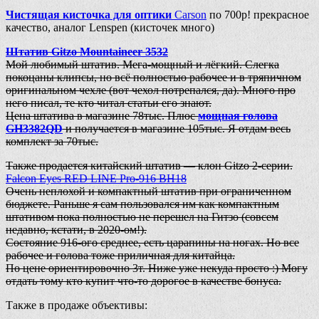
Чистящая кисточка для оптики
Carson
по 700р! прекрасное
качество, аналог Lenspen (кисточек много)
Штатив Gitzo Mountaineer 3532
Мой любимый штатив. Мега-мощный и лёгкий. Слегка
покоцаны клипсы, но всё полностью рабочее и в тряпичном
оригинальном чехле (вот чехол потрепался, да). Много про
него писал, те кто читал статьи его знают.
Цена штатива в магазине 78тыс. Плюс
мощная голова
GH3382QD
и получается в магазине 105тыс. Я отдам весь
комплект за 70тыс.
Также продается китайский штатив — клон Gitzo 2-серии.
Falcon Eyes RED LINE Pro-916 BH18
Очень неплохой и компактный штатив при ограниченном
бюджете. Раньше я сам пользовался им как компактным
штативом пока полностью не перешел на Гитзо (совсем
недавно, кстати, в 2020-ом!).
Состояние 916-ого среднее, есть царапины на ногах. Но все
рабочее и голова тоже приличная для китайца.
По цене ориентировочно 3т. Ниже уже некуда просто :) Могу
отдать тому кто купит что-то дорогое в качестве бонуса.
Также в продаже объективы: