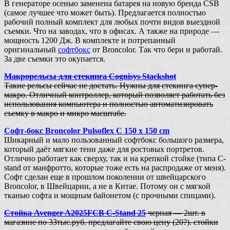
В генераторе осенью заменена батарея на новую бренда CSB
(самое лучшее что может быть). Предлагается полностью
рабочий полный комплект для любых почти видов выездной
съемки. Что на заводах, что в офисах. А также на природе —
мощность 1200 Дж. В комплекте и потрепанный
оригинальный
софтбокс
от Broncolor. Так что бери и работай.
За две съемки это окупается.
Макрорельсы для стекинга Cognisys Stackshot
Такие рельсы сейчас не достать. Нужны для стекинга супер-
макро. Отличный контроллер, который позволяет работать без
использования компьютера и полностью автоматизировать
съемку в макро и микро масштабе.
Софт-бокс Broncolor Pulsoflex C 150 x 150 cm
Шикарный и мало пользованный софтбокс большого размера,
который даёт мягкие тени даже для ростовых портретов.
Отлично работает как сверху, так и на крепкой стойке (типа C-
stand от манфротто, которые тоже есть на распродаже от меня).
Софт сделан еще в прошлом поколении от швейцарского
Broncolor, в Швейцарии, а не в Китае. Потому он с мягкой
тканью софта и мощным байонетом (с прочными спицами).
Стойка Avenger A2025FCB C-Stand 25
черная — 2шт. в
магазине по 33тыс.руб. предлагайте свою цену (20?). стойки