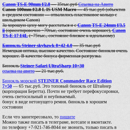
Canon TS-E 90mm f/2.8
— 35тыс.руб
Ссылка на Авито
Canon 100mm f/2.8 L IS USM Macro
— 45 тыс.руб (объектив
в среднем состоянии — отвалилось пластиковое кольцо с
шильдиком Canon)
За хорошую цену могу расстаться и с
Canon TS-E 24mm f/3.5
ii
(ориентировочно ~70тыс, состояние очень хорошее),
Canon
TS-E 17 f/4L
(~75тыс., состояние близкое к идеальному)
Бинокль Steiner skyhawk 8×42 4.0
— 35 тыс.руб
Немецкая оптика, высокое качество. Состояние бинокля очень
хорошее. В качестве бонуса фирменная разгрузка.
Бинокль
Steiner Safari UltraSharp 10×30
ссылка на авито
— 21 тыс.руб.
Бинокль морской
STEINER Commander Race Edition
7×50
— 65 тыс.руб. Это топовый бинокль от Штайнер
(корпорация Беретта). Почти не требует перефокусировки,
очень светосильный и неубиваемый.
бонус в виде нетонущего ремня. бинокль в хорошем
состоянии
Если что заинтересовало, то
пишите
Можно также писать в телеграме, вотсапе и вконтакте.
по телефону +7-921-746-8044 не звонить, только писать в