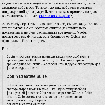
выдалось такое насыщенное, что всё никак не мог до этих
фильтров добраться. Точнее я до них добрался и занялся
инфракрасной фотографией, что затянуло процесс, но дало
возможность написать
статью об ИК-фото
:)
Хочу сразу обратить внимание, что я здесь расскажу только о
тех фильтрах
Cokin
, которые считаю действительно
полезными и не буду расписывать все подряд. Чтобы
посмотреть все фильтры, есть брошюра от
Cokin
, их
официальный сайт и проч.
Вики:
Cokin
— торговая марка, принадлежащая японской группе
производителей Kenko-Tokina Co., Ltd. Под этой маркой
производятся объективы, светофильтры и другие аксессуары для
фото- и видеотехники.
Cokin Creative Suite
Cokin широко известна своей универсальной системой
светофильтров Cokin Creative Suite. Эту систему изобрёл
французский фотограф Жан Кокин в середине XX века. Cokin
Creative Suite состоит из трёх основных компонентов:
переходное кольцо (адаптер);
держатель светофильтров;