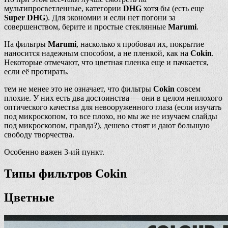
мультипросветленные, категории
DHG
хотя бы (есть еще
Super DHG
). Для экономии и если нет погони за
совершенством, берите и простые стеклянные
Marumi
.
На фильтры
Marumi
, насколько я пробовал их, покрытие
наносится надежным способом, а не пленкой, как на
Cokin
.
Некоторые отмечают, что цветная пленка еще и пачкается,
если её протирать.
тем не менее это не означает, что фильтры
Cokin
совсем
плохие. У них есть два достоинства — они в целом неплохого
оптического качества для невооруженного глаза (если изучать
под микроскопом, то все плохо, но мы же не изучаем слайды
под микроскопом, правда?), дешево стоят и дают большую
свободу творчества.
Особенно важен 3-ий пункт.
Типы фильтров Cokin
Цветные