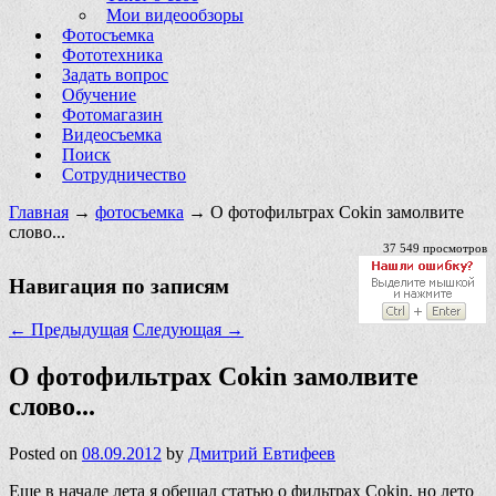
Мои видеообзоры
Фотосъемка
Фототехника
Задать вопрос
Обучение
Фотомагазин
Видеосъемка
Поиск
Сотрудничество
Главная
→
фотосъемка
→ О фотофильтрах Cokin замолвите
слово...
37 549 просмотров
Навигация по записям
←
Предыдущая
Следующая
→
О фотофильтрах Cokin замолвите
слово...
Posted on
08.09.2012
by
Дмитрий Евтифеев
Еще в начале лета я обещал статью о фильтрах Cokin, но лето