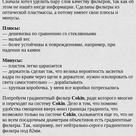
Сначала хотел уделить пару слов качеству фильтров, так как об
этом не нашёл нигде информации. Сделаны фильтры из
оптической пластмассы, а потому имеют свои плюсы и
минусы.
Плюсы:
— дешевизна по сравнению со стеклянными
— малый вес
— более устойчивы к повреждениями, например, при
падении на камни
Минусы:
— пластик легко царапается
— держатель сделан так, что велика вероятность засветки
кадра по краям через щели в держателе. нужно изолировать от
света самостоятельно — дорабатывать
— хрупкая коробочка. у меня все коробки потрескались
Попробуем градиентный фильтр
Cokin
, ради которого многие
и переходят на систему
Cokin
. Дело в том, что помимо
удобства смещения вверх-вниз границы градиента, что
возможно только на системе
Cokin
, сказывается еще то, что не
ко всем посадочным диаметрам объективов есть градиентные
фильтры. Так, например, нет нейтрально-серого градиентного
фильтра под 82мм.