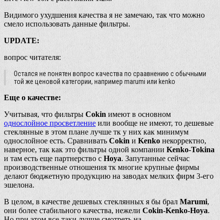
Видимого ухудшения качества я не замечаю, так что можно
смело использовать данные фильтры.
UPDATE:
вопрос читателя:
Остался не понятен вопрос качества по сраавнению с обычными
той же ценовой категории, например marumi или kenko
Еще о качестве:
Учитывая, что фильтры
Cokin
имеют в основном
однослойное просветление
или вообще не имеют, то дешевые
стеклянные в этом плане лучше тк у них как минимум
однослойное есть. Сравнивать
Cokin
и
Kenko
некорректно,
наверное, так как это фильтры одной компании
Kenko-Tokina
и там есть еще партнерство с
Hoya
. Запутанные сейчас
производственные отношения тк многие крупные фирмы
делают бюджетную продукцию на заводах мелких фирм 3-его
эшелона.
В целом, в качестве дешевых стеклянных я бы брал
Marumi
,
они более стабильного качества, нежели
Cokin-Kenko-Hoya
.
Но при этом все-таки лучше смотреть на