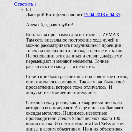
Ответить
↓
6.1
Дмитрий Евтифеев
говорит
15.04.2018 в 04:35
:
Алексей, здравствуйте!
Есть такая программа для оптиков — ZEMAX.
Там есть визуальное построение хода лучей и
можно рассматривать получившиеся проекции
точек на поверхности линзы, в центре и с краю.
На основании этих данных и ставят диафрагму,
перемещают и меняют элементы. Точнее
рассказать не смогу — я не оптик.
Советские были рассчитаны под советское стекло,
оно отличалось составом. Также у нас было своё
просветление, которое тоже отличалось. И
допуски изготовления отличались.
Стекло стеклу рознь, как и кварцевый песок из
которого его получают. А еще в него добавляют
оксиды металлов. Например, известные
производители стекла Schott делают около 100
видов стекла. Из него компания Carl Zeiss делает
линзы к своим объективам. Но в их объективах