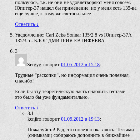
пользуюсь, т.к. не они не удовлетворяют меня совсем.
Юпитер-37 нашел бы применение, но у меня есть 135-ка
еще лучше, к тому же светосильнее.
Ответить
↓
Уведомление: Carl Zeiss Sonnar 135/2.8 vs Юпитер-37А
135/3.5 - БЛОГ ДМИТРИЯ ЕВТИФЕЕВА
3
Sergyg
говорит
01.05.2012 в 15:18
:
Трудные "раскопки", но информация очень полезная,
спасибо!
Если бы эту теоретическую часть снабдить тестами —
это было бы уже фундаментально.
Ответить
↓
3.1
kenjiro
говорит
01.05.2012 в 19:13
:
Пожалуйста! Рад, что полезно оказалось. Тестами
(снимками) собираюсь дополнить в ближайшее