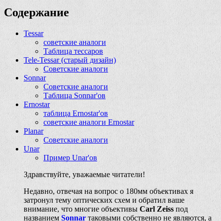
Содержание
Tessar
советские аналоги
Таблица тессаров
Tele-Tessar (старый дизайн)
Советские аналоги
Sonnar
Советские аналоги
Таблица Sonnar'ов
Ernostar
таблица Ernostar'ов
советские аналоги Ernostar
Planar
Советские аналоги
Unar
Пример Unar'ов
Здравствуйте, уважаемые читатели!
Недавно, отвечая на вопрос о 180мм объективах я
затронул тему оптических схем и обратил ваше
внимание, что многие объективы
Carl Zeiss
под
названием
Sonnar
таковыми собственно не являются, а