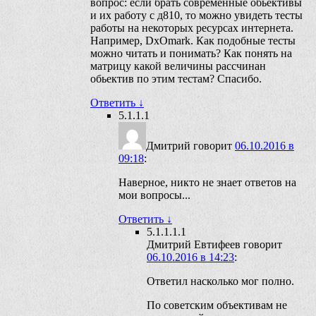
вопрос: если брать современные обьективы
и их работу с д810, то можно увидеть тесты
работы на некоторых ресурсах интернета.
Например, DxOmark. Как подобные тесты
можно читать и понимать? Как понять на
матрицу какой величины рассчинан
обьектив по этим тестам? Спасибо.
Ответить
↓
5.1.1.1
Дмитрий
говорит
06.10.2016 в
09:18
:
Наверное, никто не знает ответов на
мои вопросы...
Ответить
↓
5.1.1.1.1
Дмитрий Евтифеев
говорит
06.10.2016 в 14:23
:
Ответил насколько мог полно.
По советским объективам не