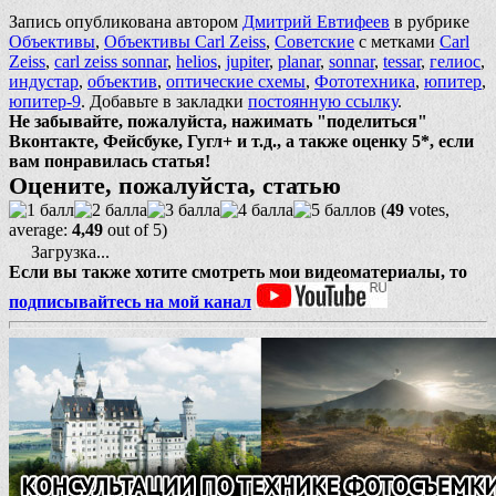
Запись опубликована автором
Дмитрий Евтифеев
в рубрике
Объективы
,
Объективы Carl Zeiss
,
Советские
с метками
Carl
Zeiss
,
carl zeiss sonnar
,
helios
,
jupiter
,
planar
,
sonnar
,
tessar
,
гелиос
,
индустар
,
объектив
,
оптические схемы
,
Фототехника
,
юпитер
,
юпитер-9
. Добавьте в закладки
постоянную ссылку
.
Не забывайте, пожалуйста, нажимать "поделиться"
Вконтакте, Фейсбуке, Гугл+ и т.д., а также оценку 5*, если
вам понравилась статья!
Оцените, пожалуйста, статью
(
49
votes,
average:
4,49
out of 5)
Загрузка...
Если вы также хотите смотреть мои видеоматериалы, то
подписывайтесь на мой канал