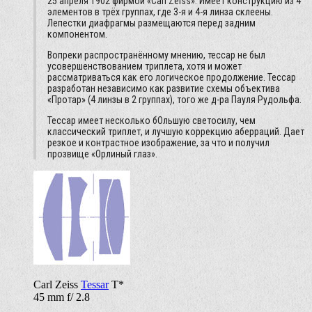
25 апреля 1902 фирмой «Carl Zeiss». Имеет конструкцию из 4
элементов в трёх группах, где 3-я и 4-я линза склеены.
Лепестки диафрагмы размещаются перед задним
компонентом.
Вопреки распространённому мнению, тессар не был
усовершенствованием триплета, хотя и может
рассматриваться как его логическое продолжение. Тессар
разработан независимо как развитие схемы объектива
«Протар» (4 линзы в 2 группах), того же д-ра Пауля Рудольфа.
Тессар имеет несколько бОльшую светосилу, чем
классический триплет, и лучшую коррекцию аберраций. Дает
резкое и контрастное изображение, за что и получил
прозвище «Орлиный глаз».
Carl Zeiss
Tessar
T*
45 mm f/ 2.8