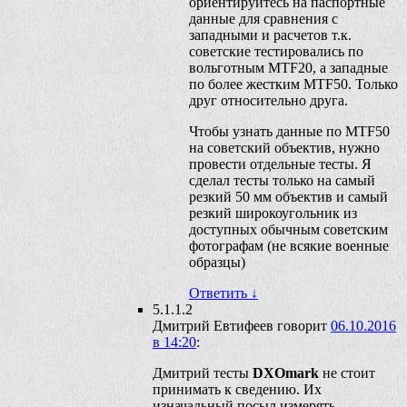
ориентируйтесь на паспортные
данные для сравнения с
западными и расчетов т.к.
советские тестировались по
вольготным MTF20, а западные
по более жестким MTF50. Только
друг относительно друга.
Чтобы узнать данные по MTF50
на советский объектив, нужно
провести отдельные тесты. Я
сделал тесты только на самый
резкий 50 мм объектив и самый
резкий широкоугольник из
доступных обычным советским
фотографам (не всякие военные
образцы)
Ответить
↓
5.1.1.2
Дмитрий Евтифеев
говорит
06.10.2016
в 14:20
:
Дмитрий тесты
DXOmark
не стоит
принимать к сведению. Их
изначальный посыл измерять