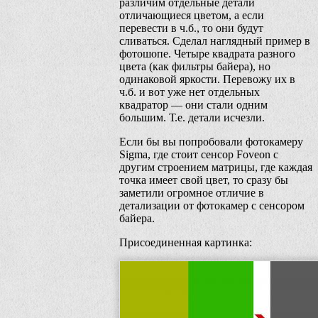
различим отдельные детали
отличающиеся цветом, а если
перевести в ч.б., то они будут
сливаться. Сделал наглядный пример в
фотошопе. Четыре квадрата разного
цвета (как фильтры байера), но
одинаковой яркости. Перевожу их в
ч.б. и вот уже нет отдельных
квадратор — они стали одним
большим. Т.е. детали исчезли.
Если бы вы попробовали фотокамеру
Sigma, где стоит сенсор Foveon с
другим строением матрицы, где каждая
точка имеет свой цвет, то сразу бы
заметили огромное отличие в
детализации от фотокамер с сенсором
байера.
Присоединенная картинка: