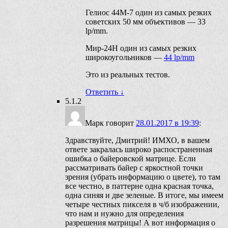
Гелиос 44М-7 один из самых резких
советских 50 мм объективов — 33
lp/mm.
Мир-24Н один из самых резких
широкоугольников —
44 lp/mm
Это из реальных тестов.
Ответить
↓
5.1.2
Марк
говорит
28.01.2017 в 19:39
:
Здравствуйте, Дмитрий! ИМХО, в вашем
ответе закралась широко распостраненная
ошибка о байеровской матрице. Если
рассматривать байер с яркостной точки
зрения (убрать информацию о цвете), то там
все честно, в паттерне одна красная точка,
одна синяя и две зеленые. В итоге, мы имеем
четыре честных пикселя в ч/б изображении,
что нам и нужно для определения
разрешения матрицы! А вот информация о