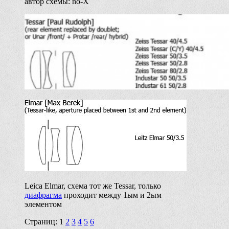
автор схемы: no-X
Leica Elmar, схема тот же Tessar, только
диафрагма
проходит между 1ым и 2ым
элементом
Страниц:
1
2
3
4
5
6