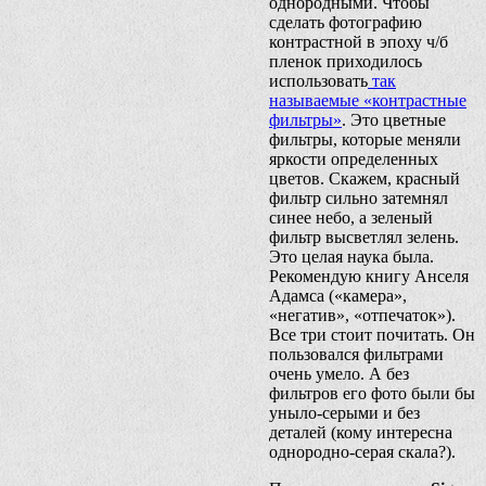
однородными. Чтобы
сделать фотографию
контрастной в эпоху ч/б
пленок приходилось
использовать
так
называемые «контрастные
фильтры»
. Это цветные
фильтры, которые меняли
яркости определенных
цветов. Скажем, красный
фильтр сильно затемнял
синее небо, а зеленый
фильтр высветлял зелень.
Это целая наука была.
Рекомендую книгу Анселя
Адамса («камера»,
«негатив», «отпечаток»).
Все три стоит почитать. Он
пользовался фильтрами
очень умело. А без
фильтров его фото были бы
уныло-серыми и без
деталей (кому интересна
однородно-серая скала?).