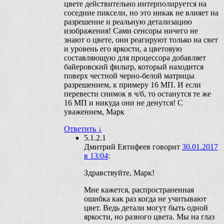
цвете действительно интерполируется на
соседние пиксели, но это никак не влияет на
разрешение и реальную детализацию
изображения! Сами сенсоры ничего не
знают о цвете, они реагируют только на свет
и уровень его яркости, а цветовую
составляющую для процессора добавляет
байеровский фильтр, который находится
поверх честной черно-белой матрицы
разрешением, к примеру 16 МП. И если
перевести снимок в ч/б, то останутся те же
16 МП и никуда они не денутся! С
уважением, Марк
Ответить
↓
5.1.2.1
Дмитрий Евтифеев
говорит
30.01.2017
в 13:04
:
Здравствуйте, Марк!
Мне кажется, распространенная
ошибка как раз когда не учитывают
цвет. Ведь детали могут быть одной
яркости, но разного цвета. Мы на глаз