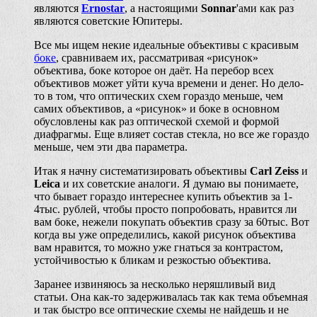
являются
Ernostar
, а настоящими
Sonnar
'ами как раз
являются советские Юпитеры.
Все мы ищем некие идеальные объективы с красивым
боке
, сравниваем их, рассматривая «рисунок»
объектива, боке которое он даёт. На перебор всех
объективов может уйти куча времени и денег. Но дело-
то в том, что оптических схем гораздо меньше, чем
самих объективов, а «рисунок» и боке в основном
обусловлены как раз оптической схемой и формой
диафрагмы. Еще влияет состав стекла, но все же гораздо
меньше, чем эти два параметра.
Итак я начну систематизировать объективы
Carl Zeiss
и
Leica
и их советские аналоги. Я думаю вы понимаете,
что бывает гораздо интереснее купить объектив за 1-
4тыс. рублей, чтобы просто попробовать, нравится ли
вам боке, нежели покупать объектив сразу за 60тыс. Вот
когда вы уже определились, какой рисунок объектива
вам нравится, то можно уже гнаться за контрастом,
устойчивостью к бликам и резкостью объектива.
Заранее извиняюсь за несколько неряшливый вид
статьи. Она как-то задерживалась так как тема объемная
и так быстро все оптические схемы не найдешь и не