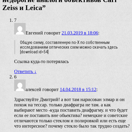
Zeiss и Leica
”
7
Евгений
говорит
21.03.2019 в 18:06
:
Общую схему, составленную no-X по собственным
исследованиям оптических схем можно скачать здесь
[download id=54]
Ссылка куда-то потерялась
Ответить
↓
6
алексей
говорит
14.04.2018 в 15:12
:
Здраствуйте Дмитрий! а вот там нарисован элмар и он
похож на тессар. только диафрагра не там. а как
выбирают место -куда поставить диафрагму. и что будет
если ее поставить вне обьектива? немецкие и советские
отличаются только стеклом и полировкой или есть еще
что интересное? почему стекло было так трудно создать?