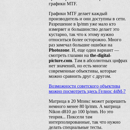
графики MTF.
Графики MTF делает каждый
производитель и они доступны в сети.
Разрешение в lp/mm уже мало кто
измеряет и большинство делает это
кустарно, так что к этому нужно
относиться более осторожно. Много
раз замечал большие ошибки на
Photozone
. И, еще один вариант —
смотреть глазами на
the-digital-
picture.com
. Там в абсолютных цифрах
нет значений, но есть многие
современные объективы, которые
можно сравнить друг с другом.
Возможности советского объектива
можно посмотреть здесь Гелиос 44М-7
Матрица в 20 Мпикс может разрешить
немного менее 80 lp/mm. А матрица
Nikon d810 до 100 lp/mm. Но это
теория... Пиксели там
интерполированные, так что нужно
делать специальные тесты.