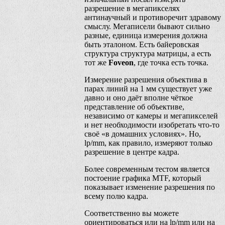
разрешение в мегапикселях
антинаучный и противоречит здравому
смыслу. Мегаписели бывают сильно
разные, единица измерения должна
быть эталоном. Есть байеровская
структура структура матрицы, а есть
тот же
Foveon
, где точка есть точка.
Измерение разрешения объектива в
парах линий на 1 мм существует уже
давно и оно даёт вполне чёткое
представление об объективе,
независимо от камеры и мегапикселей
и нет необходимости изобретать что-то
своё «в домашних условиях». Но,
lp/mm, как правило, измеряют только
разрешение в центре кадра.
Более современным тестом является
постоение графика MTF, который
показывает изменение разрешения по
всему полю кадра.
Соответственно вы можете
ориентироваться или на lp/mm или на