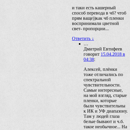
и таки есть кашерный
способ перевода в чб? чтоб
прям ваще))как чб пленки
воспринимали цветной
свет- пропорции...
Ответить
↓
…
Дмитрий Евтифеев
говорит
15.04.2018 в
04:38
:
Алексей, плёнки
тоже отличались по
спектральной
чувствительности.
Самые интересные,
на мой взгляд, старые
пленки, которые
были чувствительны
к ИК и УФ диапазону.
Там у людей глаза
белые бывают и ч.б.
такое необычное... На