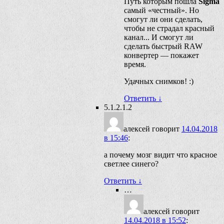
Путь которым пошла
Sigma
самый «честный». Но
смогут ли они сделать,
чтобы не страдал красный
канал... И смогут ли
сделать быстрый RAW
конвертер — покажет
время.
Удачных снимков! :)
Ответить
↓
5.1.2.1.2
алексей
говорит
14.04.2018
в 15:46
:
а почему мозг видит что красное
светлее синего?
Ответить
↓
…
алексей
говорит
14.04.2018 в 15:52
: