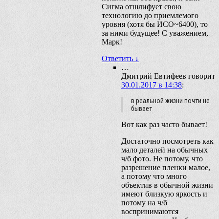
Сигма отшлифует свою
технологию до приемлемого
уровня (хотя бы ИСО~6400), то
за ними будущее! С уважением,
Марк!
Ответить
↓
…
Дмитрий Евтифеев
говорит
30.01.2017 в 14:38
:
в реальной жизни почти не
бывает
Вот как раз часто бывает!
Достаточно посмотреть как
мало деталей на обычных
ч/б фото. Не потому, что
разрешение пленки малое,
а потому что много
объектив в обычной жизни
имеют близкую яркость и
потому на ч/б
воспринимаются