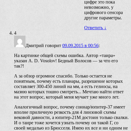
цифре это пока
невозможно, у
цифрового сенсора
другие параметры.
Ответить
↓
4
Дмитрий
говорит
09.09.2015 в 00:56
:
На картинке общей схемы ошибка. Автор «таира»
указан A. D. Vosolov! Бедный Волосов — за что его
так?!
А за обзор огромное спасибо. Только остается не
понятным, почему есть планары, разрешение которых
составляет 300-450 линий на мм, а есть гелиосы, на
мазню которых тошно смотреть... Мечтаю найти ответ
на этот вопрос, который меня мучает уже много лет.
Аналогичный вопрос, почему соннар/юпитер-37 имеет
вполне приличную резкость для 4 линзовой схемы
вековой давности, а юпитер-21М достоин только свалки.
И о таире тоже хочется узнать почему он такой Г, со
своей медалью из Брюсселя. Имею их все и ни одним не