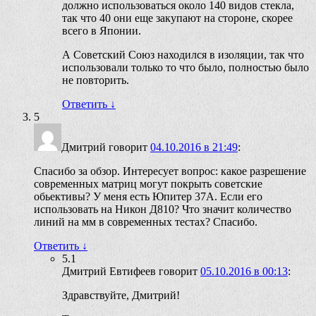
должно использоваться около 140 видов стекла,
так что 40 они еще закупают на стороне, скорее
всего в Японии.
А Советский Союз находился в изоляции, так что
использовали только то что было, полностью было
не повторить.
Ответить
↓
5
Дмитрий
говорит
04.10.2016 в 21:49
:
Спасибо за обзор. Интересует вопрос: какое разрешение
современных матриц могут покрыть советские
обьективы? У меня есть Юпитер 37А. Если его
использовать на Никон Д810? Что значит количество
линий на мм в современных тестах? Спасибо.
Ответить
↓
5.1
Дмитрий Евтифеев
говорит
05.10.2016 в 00:13
:
Здравствуйте, Дмитрий!