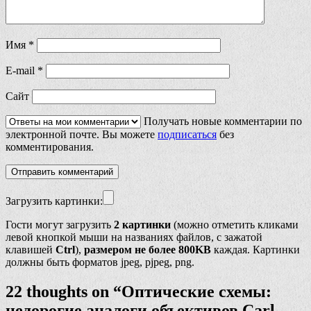
Имя
*
E-mail
*
Сайт
Получать новые комментарии по
электронной почте. Вы можете
подписаться
без
комментирования.
Загрузить картинки:
Гости могут загрузить
2 картинки
(можно отметить кликами
левой кнопкой мыши на названиях файлов, с зажатой
клавишей
Ctrl
),
размером не более 800KB
каждая. Картинки
должны быть форматов jpeg, pjpeg, png.
22 thoughts on “
Оптические схемы:
недорогие аналоги объективов Carl