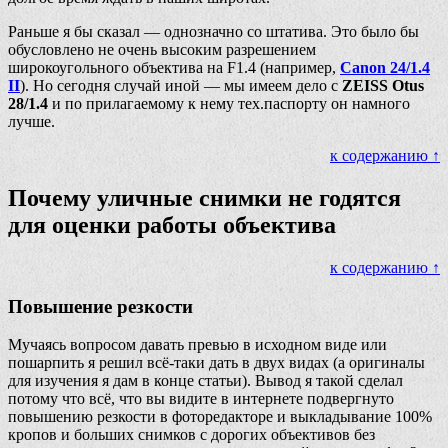
Раньше я бы сказал — однозначно со штатива. Это было бы
обусловлено не очень высоким разрешением
широкоугольного объектива на F1.4 (например,
Canon 24/1.4
II
). Но сегодня случай иной — мы имеем дело с
ZEISS Otus
28/1.4
и по прилагаемому к нему тех.паспорту он намного
лучше.
к содержанию ↑
Почему уличные снимки не годятся
для оценки работы объектива
к содержанию ↑
Повышение резкости
Мучаясь вопросом давать превью в исходном виде или
пошарпить я решил всё-таки дать в двух видах (а оригиналы
для изучения я дам в конце статьи). Вывод я такой сделал
потому что всё, что вы видите в интернете подвергнуто
повышению резкости в фоторедакторе и выкладывание 100%
кропов и больших снимков с дорогих объективов без