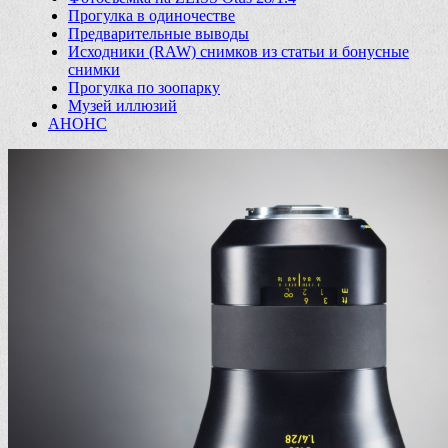
Прогулка в одиночестве
Предварительные выводы
Исходники (RAW) снимков из статьи и бонусные
снимки
Прогулка по зоопарку
Музей иллюзий
АНОНС