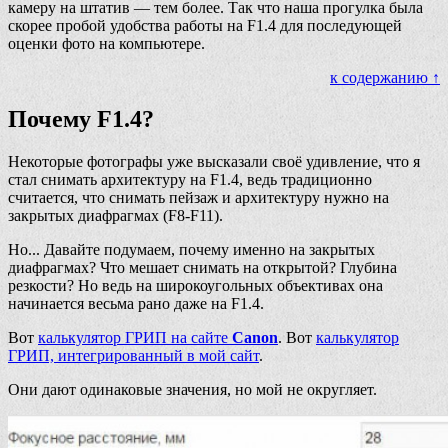
камеру на штатив — тем более. Так что наша прогулка была
скорее пробой удобства работы на F1.4 для последующей
оценки фото на компьютере.
к содержанию ↑
Почему F1.4?
Некоторые фотографы уже высказали своё удивление, что я
стал снимать архитектуру на F1.4, ведь традиционно
считается, что снимать пейзаж и архитектуру нужно на
закрытых диафрагмах (F8-F11).
Но... Давайте подумаем, почему именно на закрытых
диафрагмах? Что мешает снимать на открытой? Глубина
резкости? Но ведь на широкоугольных объективах она
начинается весьма рано даже на F1.4.
Вот
калькулятор ГРИП на сайте
Canon
. Вот
калькулятор
ГРИП, интегрированный в мой сайт
.
Они дают одинаковые значения, но мой не округляет.