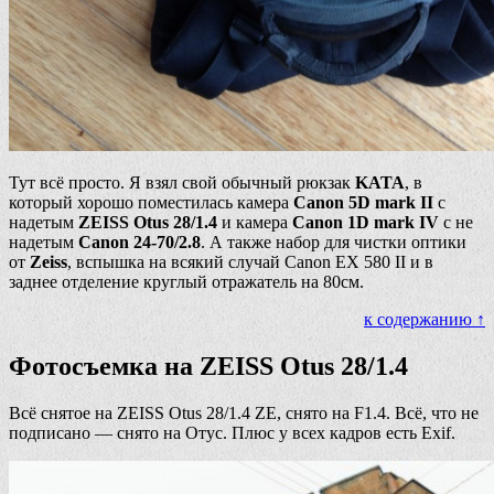
Тут всё просто. Я взял свой обычный рюкзак
KATA
, в
который хорошо поместилась камера
Canon 5D mark II
с
надетым
ZEISS Otus 28/1.4
и камера
Canon 1D mark IV
с не
надетым
Canon 24-70/2.8
. А также набор для чистки оптики
от
Zeiss
, вспышка на всякий случай Canon EX 580 II и в
заднее отделение круглый отражатель на 80см.
к содержанию ↑
Фотосъемка на ZEISS Otus 28/1.4
Всё снятое на ZEISS Otus 28/1.4 ZE, снято на F1.4. Всё, что не
подписано — снято на Отус. Плюс у всех кадров есть Exif.