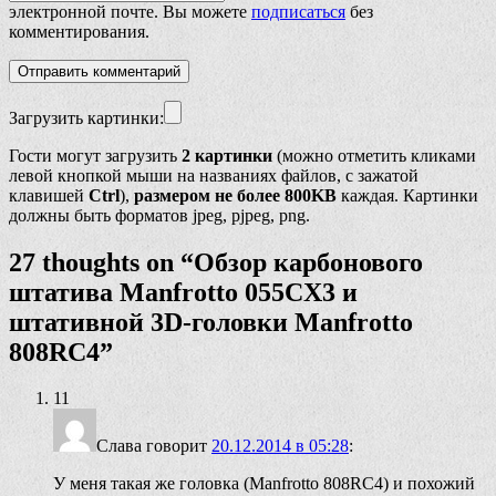
электронной почте. Вы можете
подписаться
без
комментирования.
Загрузить картинки:
Гости могут загрузить
2 картинки
(можно отметить кликами
левой кнопкой мыши на названиях файлов, с зажатой
клавишей
Ctrl
),
размером не более 800KB
каждая. Картинки
должны быть форматов jpeg, pjpeg, png.
27 thoughts on “
Обзор карбонового
штатива Manfrotto 055CX3 и
штативной 3D-головки Manfrotto
808RC4
”
11
Cлава
говорит
20.12.2014 в 05:28
:
У меня такая же головка (Manfrotto 808RC4) и похожий