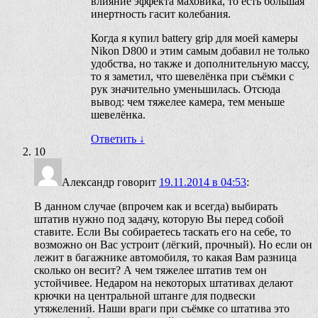
влияние эффекта маховика, то есть большая
инертность гасит колебания.
Когда я купил battery grip для моей камеры
Nikon D800 и этим самым добавил не только
удобства, но также и дополнительную массу,
то я заметил, что шевелёнка при съёмки с
рук значительно уменьшилась. Отсюда
вывод: чем тяжелее камера, тем меньше
шевелёнка.
Ответить
↓
10
Александр
говорит
19.11.2014 в 04:53
:
В данном случае (впрочем как и всегда) выбирать
штатив нужно под задачу, которую Вы перед собой
ставите. Если Вы собираетесь таскать его на себе, то
возможно он Вас устроит (лёгкий, прочный). Но если он
лежит в багажнике автомобиля, то какая Вам разница
сколько он весит? А чем тяжелее штатив тем он
устойчивее. Недаром на некоторых штативах делают
крючки на центральной штанге для подвески
утяжелений. Наши враги при съёмке со штатива это