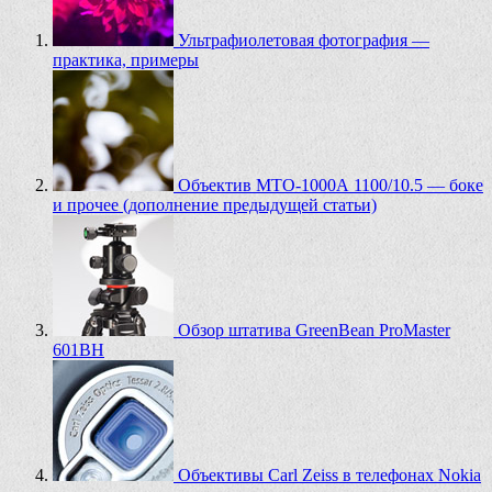
Ультрафиолетовая фотография —
практика, примеры
Объектив МТО-1000А 1100/10.5 — боке
и прочее (дополнение предыдущей статьи)
Обзор штатива GreenBean ProMaster
601BH
Объективы Carl Zeiss в телефонах Nokia