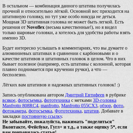
В остальном — комбинация данного штатива получилась
прочной и относительно лёгкой. Основной вес приходится на
штативную головку, но тут уже особо никуда не деться.
Мощная 3D штативная головка не может быть легкой. Есть
решения от
Novoflex
(весьма качественные!), но я видел
только шаровые головки, а хотелось для удобства работы взять
именно 3D.
Будет интересно услышать в комментариях, что вы думаете о
алюминиевых штативах в сравнении с карбоновыми и о
качестве штативов и штативных головок в целом. Что в них
бывает полезное (например, есть штативы с колонной, которая
плавно поднимается при кручении ручки), а что —
бесполезно.
Лёгких вам штативов и надежных штативных головок! :)
Запись опубликована автором
Дмитрий Евтифеев
в рубрике
всякое
,
фотосъемка
,
фототехника
с метками
3D-головка
Manfrotto 808RC4
,
manfrotto
,
Manfrotto 055CX3
,
обзор
,
фото
,
фотокамера
,
фотосъемка
,
Фототехника
,
штатив
. Добавьте в
закладки
постоянную ссылку
.
Не забывайте, пожалуйста, нажимать "поделиться"
Вконтакте, Фейсбуке, Гугл+ и т.д., а также оценку 5*, если
вам понравилась статья!