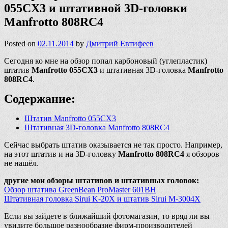
055CX3 и штативной 3D-головки
Manfrotto 808RC4
Posted on
02.11.2014
by
Дмитрий Евтифеев
Сегодня ко мне на обзор попал карбоновый (углепластик)
штатив
Manfrotto 055CX3
и штативная 3D-головка
Manfrotto
808RC4
.
Содержание:
Штатив Manfrotto 055CX3
Штативная 3D-головка Manfrotto 808RC4
Сейчас выбрать штатив оказывается не так просто. Например,
на этот штатив и на 3D-головку
Manfrotto 808RC4
я обзоров
не нашёл.
другие мои обзоры штативов и штативных головок:
Обзор штатива GreenBean ProMaster 601BH
Штативная головка Sirui K-20X и штатив Sirui M-3004X
Если вы зайдете в ближайший фотомагазин, то вряд ли вы
увидите большое разнообразие фирм-производителей