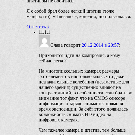
штативом не обойтись.
Я с собой брал более легкий штатив (тоже
манфротто). «Плевался», конечно, но пользовался.
Ответить
↓
11.1.1
Cлава
говорит
20.12.2014 в 20:57
:
Приходится идти на компромис, а кому
сейчас легко?
На многопиксельных камерах размеры
фотоэлементов настолько малы, что даже
незначительные колебания (незаметные для
нашего зрения) существенно влияют на
контраст линий, в особенности если брать во
внимание тот факт, что на CMOS сенсоре
информация о заряде снимается прямо во
время экспозиции. За счёт этого появилась
возможность снимать HD видео на
цифровых камерах.
Чем тяжелее камера и штатив, тем больше