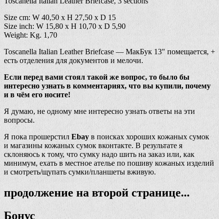
Toscanella Italian Leather Briefcase, 3 sections
Size cm: W 40,50 x H 27,50 x D 15
Size inch: W 15,80 x H 10,70 x D 5,90
Weight: Kg. 1,70
Toscanella Italian Leather Briefcase — МакБук 13" помещается, +
есть отделения для документов и мелочи.
Если перед вами стоял такой же вопрос, то было бы
интересно узнать в комментариях, что вы купили, почему
и в чём его носите!
Я думаю, не одному мне интересно узнать ответы на эти
вопросы.
Я пока прошерстил
Ebay
в поисках хороших кожаных сумок
и магазины кожаных сумок вконтакте. В результате я
склоняюсь к тому, что сумку надо шить на заказ или, как
минимум, ехать в местное ателье по пошиву кожаных изделий
и смотреть/щупать сумки/планшеты вживую.
продолжение на второй странице...
Бонус