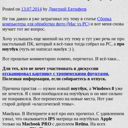
Posted on
13.07.2014
by
Дмитрий Евтифеев
Не так давно я уже затрагивал эту тему в статье
Сборка
компьютера для обработки фото (Mac vs PC)
и вот меня снова
мучает тот же вопрос.
Хочу услышать еще мнений на эту тему и тут уже речь не про
настольный ПК, который я всё-таки тогда собрал на PC, а
про
ноутбук
(чуть не написал макбук :) ).
Все прошлые комментарии помню, перечитал. И всё-таки...
Для тех, кто не хочет участвовать в дискуссии
отсканировал картинку с тропическими фруктами.
Полезная информация, если собираетесь в отпуск.
Причина простая — нужен новый
ноутбук
, а
Windows 8
уже
не хочется. Я с ним пообщался на ноутбуках и он мне сильно
не понравился. Все перенесено на новые места. Нет уже
старой доброй «классической темы».
Макбуки. В Интернете я всё про них прочитал. С удивлением
узнал, что оказывается
IPS
матрица на ноутбуках
Apple
только на
Macbook PRO
с дисплеем
Retina
. На всех