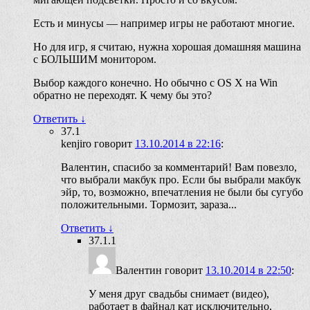
Есть и минусы — например игры не работают многие.
Но для игр, я считаю, нужна хорошая домашняя машина
с БОЛЬШИМ монитором.
Выбор каждого конечно. Но обычно с OS X на Win
обратно не переходят. К чему бы это?
Ответить
↓
37.1
kenjiro
говорит
13.10.2014 в 22:16
:
Валентин, спасибо за комментарий! Вам повезло,
что выбрали макбук про. Если бы выбрали макбук
эйр, то, возможно, впечатления не были бы сугубо
положительными. Тормозит, зараза...
Ответить
↓
37.1.1
Валентин
говорит
13.10.2014 в 22:50
:
У меня друг свадьбы снимает (видео),
работает в файнал кат исключительно,