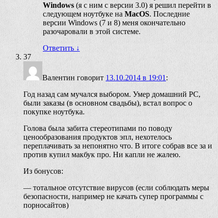
Windows
(я с ним с версии 3.0) я решил перейти в
следующем ноутбуке на
MacOS
. Последние
версии Windows (7 и 8) меня окончательно
разочаровали в этой системе.
Ответить
↓
37
Валентин
говорит
13.10.2014 в 19:01
:
Год назад сам мучался выбором. Умер домашний PC,
были заказы (в основном свадьбы), встал вопрос о
покупке ноутбука.
Голова была забита стереотипами по поводу
ценообразования продуктов эпл, нехотелось
переплачивать за непонятно что. В итоге собрав все за и
против купил макбук про. Ни капли не жалею.
Из бонусов:
— тотальное отсутствие вирусов (если соблюдать меры
безопасности, например не качать супер программы с
порносайтов)