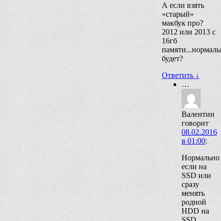
А если взять
«старый»
макбук про?
2012 или 2013 с
16гб
памяти...нормаль
будет?
Ответить
↓
…
Валентин
говорит
08.02.2016
в 01:00
:
Нормально
если на
SSD или
сразу
менять
родной
HDD на
SSD.