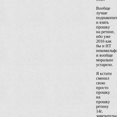
Вообще
лучше
поднакопит
и взять
прошку
на ретине,
ибо уже
2016 как
бы и НТ
некомильф
и вообще
морально
устарело.
Я кстати
сменил
свою
просто
прошку
на
прошку
ретину
14г,
замечатель