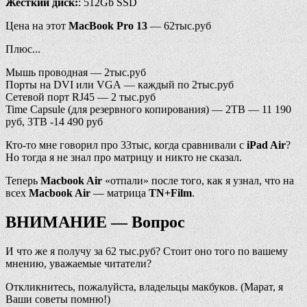
Жесткий диск:
: 512Gb SSD
Цена на этот
MacBook Pro 13
— 62тыс.руб
Плюс...
Мышь проводная — 2тыс.руб
Порты на DVI или VGA — каждый по 2тыс.руб
Сетевой порт RJ45 — 2 тыс.руб
Time Capsule (для резервного копирования) — 2TB — 11 190
руб, 3TB -14 490 руб
Кто-то мне говорил про 33тыс, когда сравнивали с
iPad Air
?
Но тогда я не знал про матрицу и никто не сказал.
Теперь
Macbook Air
«отпали» после того, как я узнал, что на
всех
Macbook Air
— матрица
TN+Film
.
ВНИМАНИЕ — Вопрос
И что же я получу за 62 тыс.руб? Стоит оно того по вашему
мнению, уважаемые читатели?
Откликнитесь, пожалуйста, владельцы макбуков. (Марат, я
Ваши советы помню!)