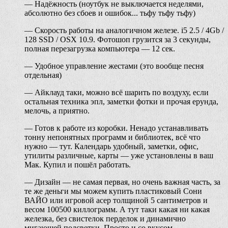
— Надёжность (ноутбук не выключается неделями,
абсолютно без сбоев и ошибок... тьфу тьфу тьфу)
— Скорость работы на аналогичном железе. i5 2.5 / 4Gb /
128 SSD / OSX 10.9. Фотошоп грузится за 3 секунды,
полная перезагрузка компьютера — 12 сек.
— Удобное управление жестами (это вообще песня
отдельная)
— Айклауд таки, можно всё шарить по воздуху, если
остальная техника эпл, заметки фотки и прочая ерунда,
мелочь, а приятно.
— Готов к работе из коробки. Ненадо устанавливать
тонну непонятных программ и библиотек, всё что
нужно — тут. Календарь удобный, заметки, офис,
утилиты различные, карты — уже установлены в ваш
Мак. Купил и пошёл работать.
— Дизайн — не самая первая, но очень важная часть, за
те же деньги мы можем купить пластиковый Сони
ВАЙО или игровой асер толщиной 5 сантиметров и
весом 100500 киллограмм. А тут таки какая ни какая
железка, без свистелок перделок и динамично
мигающей подсветки. Просто и со вкусом.