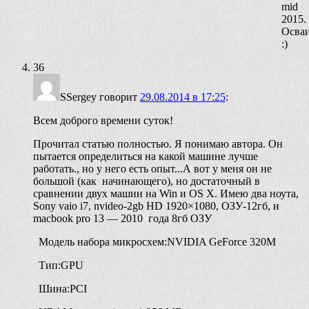
mid
2015.
Осва
:)
36
SSergey
говорит
29.08.2014 в 17:25
:
Всем доброго времени суток!
Прочитал статью полностью. Я понимаю автора. Он
пытается определиться на какой машине лучше
работать., но у него есть опыт...А вот у меня он не
большой (как начинающего), но достаточный в
сравнении двух машин на Win и OS X. Имею два ноута,
Sony vaio i7, nvideo-2gb HD 1920×1080, ОЗУ-12гб, и
macbook pro 13 — 2010 года 8гб ОЗУ
Модель набора микросхем:NVIDIA GeForce 320M
Тип:GPU
Шина:PCI