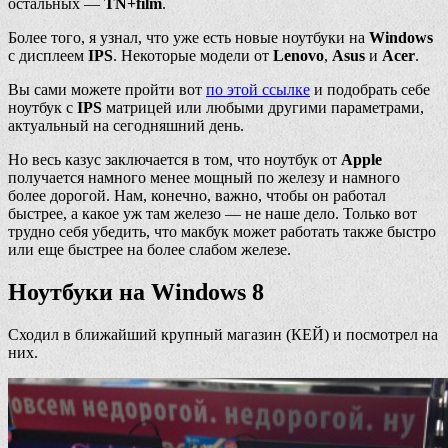
остальных —
TN+film
.
Более того, я узнал, что уже есть новые ноутбуки на
Windows
с дисплеем
IPS
. Некоторые модели от
Lenovo
,
Asus
и
Acer
.
Вы сами можете пройти вот
по этой ссылке
и подобрать себе
ноутбук с
IPS
матрицей или любыми другими параметрами,
актуальный на сегодняшний день.
Но весь казус заключается в том, что ноутбук от
Apple
получается намного менее мощный по железу и намного
более дорогой. Нам, конечно, важно, чтобы он работал
быстрее, а какое уж там железо — не наше дело. Только вот
трудно себя убедить, что макбук может работать также быстро
или еще быстрее на более слабом железе.
Ноутбуки на Windows 8
Сходил в ближайший крупный магазин (КЕЙ) и посмотрел на
них.