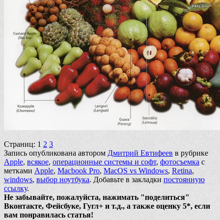
Страниц:
1
2
3
Запись опубликована автором
Дмитрий Евтифеев
в рубрике
Apple
,
всякое
,
операционные системы и софт
,
фотосъемка
с
метками
Apple
,
Macbook Pro
,
MacOS vs Windows
,
Retina
,
windows
,
выбор ноутбука
. Добавьте в закладки
постоянную
ссылку
.
Не забывайте, пожалуйста, нажимать "поделиться"
Вконтакте, Фейсбуке, Гугл+ и т.д., а также оценку 5*, если
вам понравилась статья!