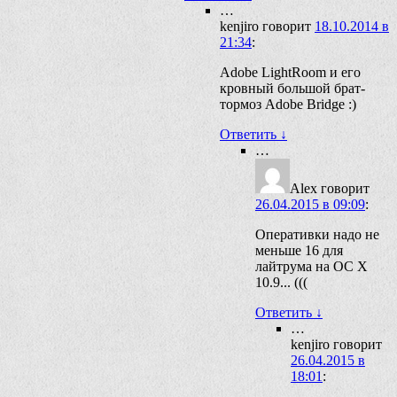
…
kenjiro
говорит
18.10.2014 в
21:34
:
Adobe LightRoom и его
кровный большой брат-
тормоз Adobe Bridge :)
Ответить
↓
…
Alex
говорит
26.04.2015 в 09:09
:
Оперативки надо не
меньше 16 для
лайтрума на ОС Х
10.9... (((
Ответить
↓
…
kenjiro
говорит
26.04.2015 в
18:01
: