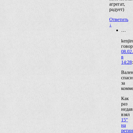
агрегат,
радует)
Ответить
↓
…
kenjir
говор
08.02
в
14:28
:
Вален
спаси
за
комме
Как
раз
недав
взял
15"
на
ретин