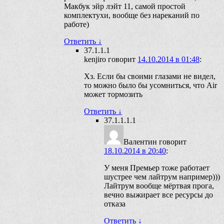
Макбук эйр лэйт 11, самой простой
комплектухи, вообще без нареканий по
работе)
Ответить
↓
37.1.1.1
kenjiro
говорит
14.10.2014 в 01:48
:
Хз. Если бы своими глазами не видел,
то можно было бы усомниться, что Air
может тормозить
Ответить
↓
37.1.1.1.1
Валентин
говорит
18.10.2014 в 20:40
:
У меня Премьер тоже работает
шустрее чем лайтрум например)))
Лайтрум вообще мёртвая прога,
вечно выжирает все ресурсы до
отказа
Ответить
↓