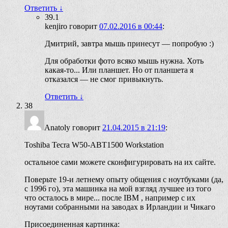
Ответить
↓
39.1
kenjiro
говорит
07.02.2016 в 00:44
:
Дмитрий, завтра мышь принесут — попробую :)
Для обработки фото всяко мышь нужна. Хоть
какая-то... Или планшет. Но от планшета я
отказался — не смог привыкнуть.
Ответить
↓
38
Anatoly
говорит
21.04.2015 в 21:19
:
Toshiba Tecra W50-ABT1500 Workstation
остальное сами можете сконфигурировать на их сайте.
Поверьте 19-и летнему опыту общения с ноутбуками (да,
с 1996 го), эта машинка на мой взгляд лучшее из того
что осталось в мире... после IBM , например с их
ноутами собранными на заводах в Ирландии и Чикаго
Присоединенная картинка: