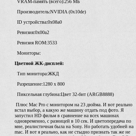
VRAM-память (всего):256 МБ
Производитель:NVIDIA (0x10de)
ID устройства:0x08a0
Ревизия:0x00a2
Ревизия ROM:3533
Мониторы:
Цветной ЖК-дисплей:
Тип монитора:ЖКД
Разрешение:1280 x 800
Пиксельная глубина:Цвет 32-бит (ARGB8888)
Плюс Mac Pro c монитором на 23 дюйма. И вот реально
встал выбор, а какую же машину отдать под фото. Я
запустил HD фильм в сравнение на всех машинах
одновременно, с разницей в 10 сек. И цветопередача по
мне, реалистичная была на Sony. Но работать удобней на
mac. И вот я реально, как не стыдно признать так же не