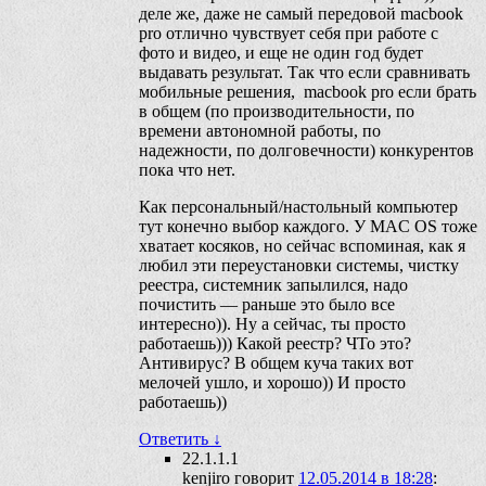
деле же, даже не самый передовой macbook
pro отлично чувствует себя при работе с
фото и видео, и еще не один год будет
выдавать результат. Так что если сравнивать
мобильные решения, macbook pro если брать
в общем (по производительности, по
времени автономной работы, по
надежности, по долговечности) конкурентов
пока что нет.
Как персональный/настольный компьютер
тут конечно выбор каждого. У MAC OS тоже
хватает косяков, но сейчас вспоминая, как я
любил эти переустановки системы, чистку
реестра, системник запылился, надо
почистить — раньше это было все
интересно)). Ну а сейчас, ты просто
работаешь))) Какой реестр? ЧТо это?
Антивирус? В общем куча таких вот
мелочей ушло, и хорошо)) И просто
работаешь))
Ответить
↓
22.1.1.1
kenjiro
говорит
12.05.2014 в 18:28
: