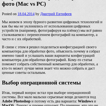
фото (Mac vs PC)
Posted on
18.04.2014
by
Дмитрий Евтифеев
Мы живем в эпоху бурного развития цифровых технологий и
как бы мы не уклонялись от использования цифровых
устройств (например, фотографируя на плёнку) мы всё равно
сталкиваемся с перенесением фотографий на компьютер, а
часто и с их обработкой.
В связи с этим я решил поделиться конфигурацией своего
компьютера для обработки фото, объяснить почему я собрал
именно такой и услышать ваши варианты конфигураций
компьютера для обработки фотографий. Кому-то статья
поможет собрать собственный компьютер для обработки, а
кто-то может лучше меня знает что можно собрать и даст
ценные советы остальным.
Выбор операционной системы
Итак, первый вопрос встал при выборе операционной
системы. Все мало мальски серьезные вещи делаются под
Adobe Photoshop
и потому есть два варианта:
Windows
и
MacOS
. Линукс и прочее отпадает. По причине, что это не