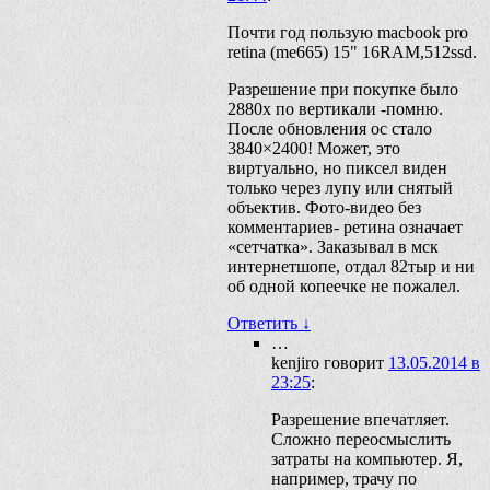
Почти год пользую macbook pro
retina (me665) 15" 16RAM,512ssd.
Разрешение при покупке было
2880х по вертикали -помню.
После обновления ос стало
3840×2400! Может, это
виртуально, но пиксел виден
только через лупу или снятый
объектив. Фото-видео без
комментариев- ретина означает
«сетчатка». Заказывал в мск
интернетшопе, отдал 82тыр и ни
об одной копеечке не пожалел.
Ответить
↓
…
kenjiro
говорит
13.05.2014 в
23:25
:
Разрешение впечатляет.
Сложно переосмыслить
затраты на компьютер. Я,
например, трачу по