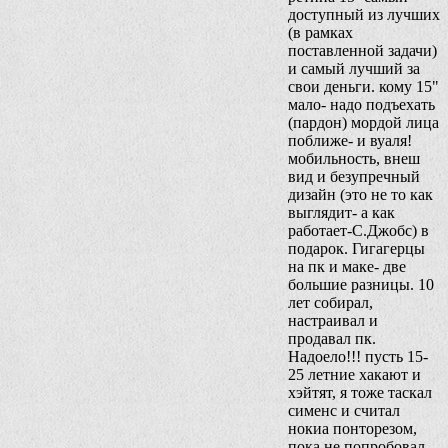
доступный из лучших
(в рамках
поставленной задачи)
и самый лучший за
свои деньги. кому 15"
мало- надо подъехать
(пардон) мордой лица
поближе- и вуаля!
мобильность, внеш
вид и безупречный
дизайн (это не то как
выглядит- а как
работает-С.Джобс) в
подарок. Гигагерцы
на пк и маке- две
большие разницы. 10
лет собирал,
настраивал и
продавал пк.
Надоело!!! пусть 15-
25 летние хакают и
хэйтят, я тоже таскал
сименс и считал
нокиа понторезом,
пока не попробовал.