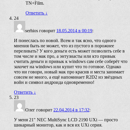
TN+Film.
Ответить
↓
24
serhios
говорит
18.05.2014 в 00:19
:
И понеслась по новой. Всем и так ясно, что одного
мнения быть не может, что из пустого в порожнее
переливать? У кого деньги есть может позволить себе в
том числе и мак про, а энтузиасты или кто привык
считать деньги и привык к windows сам себе соберёт что
захочет на windows или купит что то готовое. Однако
что ни говори, новый мак про красив и места занимает
совсем не много, а ещё напоминает R2D2 из звёздных
войн и символ андроида одновременно!
Ответить
↓
23
Олег
говорит
22.04.2014 в 17:32
:
У меня 21" NEC MultiSync LCD 2190 UXi — просто
шикарный монитор, как и вся их UXi серия.