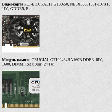
Видеокарта
PCI-E 3.0 PALIT GTX650, NE5X65001301-107XF,
1Гб, GDDR5, Ret
Модуль памяти
CRUCIAL CT102464BA160B DDR3- 8Гб,
1600, DIMM, Ret x 3шт (24 Гб)