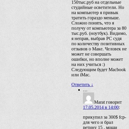
150тыс.руб на отдельные
студийные осветители. Но
на компьютер я привык
тратить гораздо меньше.
Сложно понять, что я
получу от компьютера за 80
тыс.руб. (ноутбук). Видимо,
я неправ, выбрав PC судя
по количеству позитивных
отзывов о Маке. Человек не
может не совершать
ошибки, но вполне может
на них учиться :)
Следующим будет Macbook
или iMac.
Ответить
↓
…
Marat
говорит
17.05.2014 в 14:00
:
прикупил за 300$ fcp-
для чего и брал
ретину 15 . мощи