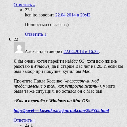
Ответить
↓
23.1
kenjiro
говорит
22.04.2014 в 20:42
:
Полностью согласен :)
Ответить
↓
22
Александр
говорит
22.04.2014 в 16:32
:
Я бы очень хотел перейти на
Mac OS,
хотя всю жизнь
работаю в
Windows,
да и старше Вас лет на 20
.
И если бы
был выбор при покупке, купил бы Мас!
Прочтите Павла Косенко («
перевернули моё
представление о том, как устроена жизнь»)
, у него
была та же ситуация, но остался он с Мас’ом!
«Как я перешёл с Windows на Mac OS»
http
://
pavel
—
kosenko
.
livejournal
.
com
/299555.
html
Ответить
↓
22.1