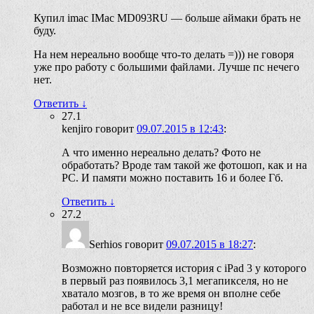
Купил imac IMac MD093RU — больше аймаки брать не
буду.
На нем нереально вообще что-то делать =))) не говоря
уже про работу с большими файлами. Лучше пс нечего
нет.
Ответить
↓
27.1
kenjiro
говорит
09.07.2015 в 12:43
:
А что именно нереально делать? Фото не
обработать? Вроде там такой же фотошоп, как и на
PC. И памяти можно поставить 16 и более Гб.
Ответить
↓
27.2
Serhios
говорит
09.07.2015 в 18:27
:
Возможно повторяется история с iPad 3 у которого
в первый раз появилось 3,1 мегапикселя, но не
хватало мозгов, в то же время он вполне себе
работал и не все видели разницу!