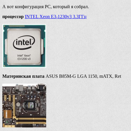
А вот конфигурация PC, который я собрал.
процессор
INTEL Xeon E3-1230v3 3.3ГГц
Материнская плата
ASUS B85M-G LGA 1150, mATX, Ret