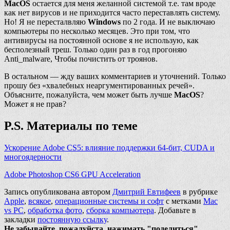
MacOS
остается для меня желанной системой т.е. там вроде
как нет вирусов и не приходится часто переставлять систему.
Но! Я не пересталвляю
Windows
по 2 года. И не выключаю
компьютеры по несколько месяцев. Это при том, что
антивирусы на постоянной основе я не использую, как
бесполезный треш. Только один раз в год прогоняю
Anti_malware, Чтобы почистить от троянов.
В остальном — жду ваших комментариев и уточнений. Только
прошу без «хвалебных неаргументированных речей».
Объясните, пожалуйста, чем может быть лучше
MacOS
?
Может я не прав?
P.S. Материалы по теме
Ускорение Adobe CS5: влияние поддержки 64-бит, CUDA и
многоядерности
Adobe Photoshop CS6 GPU Acceleration
Запись опубликована автором
Дмитрий Евтифеев
в рубрике
Apple
,
всякое
,
операционные системы и софт
с метками
Mac
vs PC
,
обработка фото
,
сборка компьютера
. Добавьте в
закладки
постоянную ссылку
.
Не забывайте, пожалуйста, нажимать "поделиться"