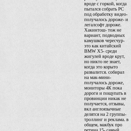
вроде с горкой, когда
пытался собрать PC
под обработку видео-
получалось дороже- и
легалсофт дороже.
Хакинтош- тож не
вариант, подводных
камушков чересчур-
это как китайский
BMW X5- среди
жигулей вроде крут,
но никто не знает,
когда это корыто
развалится. собирал
на мак-мини-
получалось дороже,
мониторы 4К пока
дороги и пощупать в
провинции никак не
получается, отзывы,
вкл англоязычные
делятся на 2 группы-
троллинг и реклама. в
общем, макбук про
ретина 15- самый