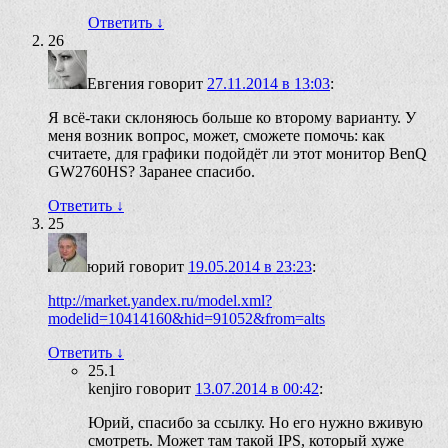
Ответить
↓
26
Евгения
говорит
27.11.2014 в 13:03
:
Я всё-таки склоняюсь больше ко второму варианту. У
меня возник вопрос, может, сможете помочь: как
считаете, для графики подойдёт ли этот монитор BenQ
GW2760HS? Заранее спасибо.
Ответить
↓
25
юрий
говорит
19.05.2014 в 23:23
:
http://market.yandex.ru/model.xml?
modelid=10414160&hid=91052&from=alts
Ответить
↓
25.1
kenjiro
говорит
13.07.2014 в 00:42
:
Юрий, спасибо за ссылку. Но его нужно вживую
смотреть. Может там такой IPS, который хуже