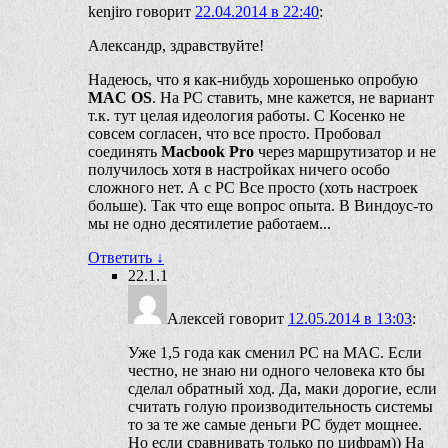
kenjiro
говорит
22.04.2014 в 22:40
:
Александр, здравствуйте!
Надеюсь, что я как-нибудь хорошенько опробую
MAC OS
. На PC ставить, мне кажется, не вариант
т.к. тут целая идеология работы. С Косенко не
совсем согласен, что все просто. Пробовал
соединять
Macbook Pro
через маршрутизатор и не
получилось хотя в настройках ничего особо
сложного нет. А с PC Все просто (хоть настроек
больше). Так что еще вопрос опыта. В Виндоус-то
мы не одно десятилетие работаем...
Ответить
↓
22.1.1
Алексей
говорит
12.05.2014 в 13:03
:
Уже 1,5 года как сменил PC на MAC. Если
честно, не знаю ни одного человека кто бы
сделал обратный ход. Да, маки дорогие, если
считать голую производительность системы
то за те же самые деньги PC будет мощнее.
Но если сравнивать только по цифрам)) На