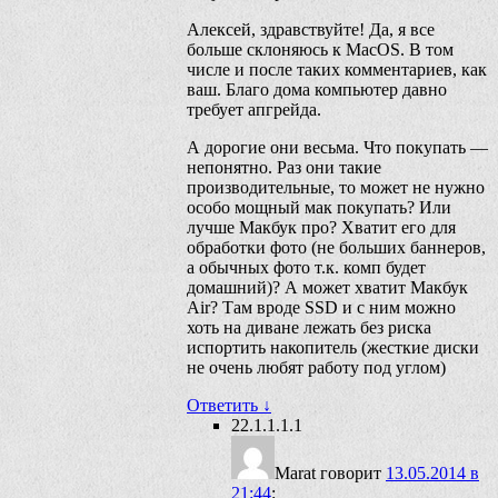
Алексей, здравствуйте! Да, я все
больше склоняюсь к MacOS. В том
числе и после таких комментариев, как
ваш. Благо дома компьютер давно
требует апгрейда.
А дорогие они весьма. Что покупать —
непонятно. Раз они такие
производительные, то может не нужно
особо мощный мак покупать? Или
лучше Макбук про? Хватит его для
обработки фото (не больших баннеров,
а обычных фото т.к. комп будет
домашний)? А может хватит Макбук
Air? Там вроде SSD и с ним можно
хоть на диване лежать без риска
испортить накопитель (жесткие диски
не очень любят работу под углом)
Ответить
↓
22.1.1.1.1
Marat
говорит
13.05.2014 в
21:44
: