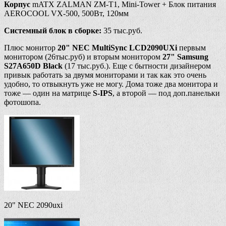
Корпус
mATX ZALMAN ZM-T1, Mini-Tower + Блок питания
AEROCOOL VX-500, 500Вт, 120мм
Системный блок в сборке:
35 тыс.руб.
Плюс монитор
20" NEC MultiSync LCD2090UXi
первым
монитором (26тыс.руб) и вторым монитором
27" Samsung
S27A650D Black
(17 тыс.руб.). Еще с бытности дизайнером
привык работать за двумя мониторами и так как это очень
удобно, то отвыкнуть уже не могу. Дома тоже два монитора и
тоже — один на матрице
S-IPS
, а второй — под доп.панельки
фотошопа.
20" NEC 2090uxi