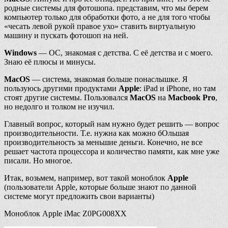
родные системы для фотошопа. представим, что мы берем
компьютер только для обработки фото, а не для того чтобы
«чесать левой рукой правое ухо» ставить виртуальную
машину и пускать фотошоп на ней.
Windows
— ОС, знакомая с детства. С её детства и с моего.
Знаю её плюсы и минусы.
MacOS
— система, знакомая больше понаслышке. Я
пользуюсь другими продуктами
Apple
: iPad и iPhone, но там
стоят другие системы. Пользовался
MacOS
на
Macbook Pro
,
но недолго и толком не изучил.
Главный вопрос, который нам нужно будет решить — вопрос
производительности. Т.е. нужна как можно бОльшая
производительность за меньшие деньги. Конечно, не все
решает частота процессора и количество памяти, как мне уже
писали. Но многое.
Итак, возьмем, например, вот такой моноблок
Apple
(пользователи Apple, которые больше знают по данной
системе могут предложить свои варианты)
Моноблок Apple iMac Z0PG008XX