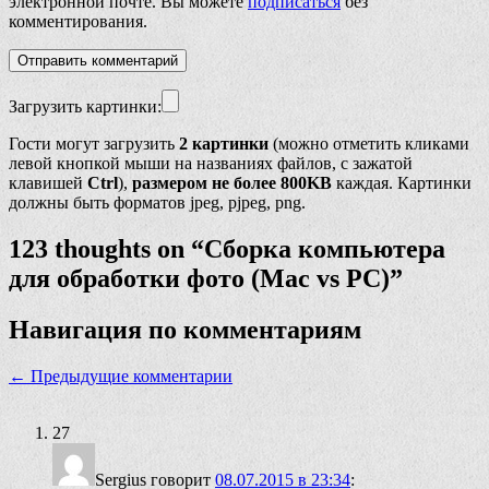
электронной почте. Вы можете
подписаться
без
комментирования.
Загрузить картинки:
Гости могут загрузить
2 картинки
(можно отметить кликами
левой кнопкой мыши на названиях файлов, с зажатой
клавишей
Ctrl
),
размером не более 800KB
каждая. Картинки
должны быть форматов jpeg, pjpeg, png.
123 thoughts on “
Сборка компьютера
для обработки фото (Mac vs PC)
”
Навигация по комментариям
← Предыдущие комментарии
27
Sergius
говорит
08.07.2015 в 23:34
: