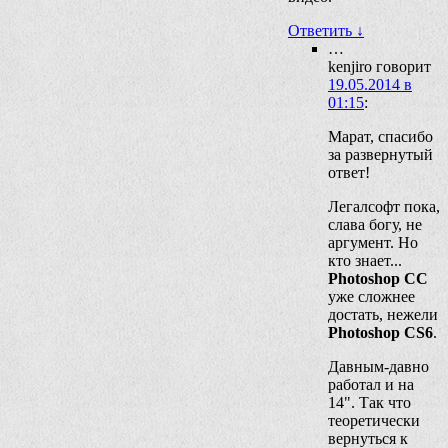
Ответить
↓
…
kenjiro
говорит
19.05.2014 в
01:15
:
Марат, спасибо
за развернутый
ответ!
Легалсофт пока,
слава богу, не
аргумент. Но
кто знает...
Photoshop CC
уже сложнее
достать, нежели
Photoshop CS6
.
Давным-давно
работал и на
14". Так что
теоретически
вернуться к